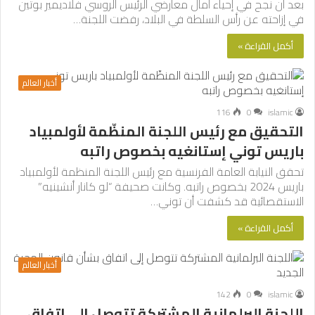
بعد أن نجح في إحياء آمال معارضي الرئيس الروسي فلاديمير بوتين
في إزاحته عن رأس السلطة في البلاد، رفضت اللجنة…
أكمل القراءة »
أخبار العالم
116
0
islamic
التحقيق مع رئيس اللجنة المنظّمة لأولمبياد
باريس توني إستانغيه بخصوص راتبه
تحقق النيابة العامة الفرنسية مع رئيس اللجنة المنظمة لأولمبياد
باريس 2024 بخصوص راتبه. وكانت صحيفة “لو كانار أنشينيه”
الاستقصائية قد كشفت أن توني…
أكمل القراءة »
أخبار العالم
142
0
islamic
اللجنة البرلمانية المشتركة تتوصل إلى اتفاق