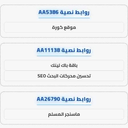
روابط نصية AA5386
موقع كورة
روابط نصية AA11138
باقة باك لينك
تحسين محركات البحث SEO
روابط نصية AA26790
ماسنجر المسلم