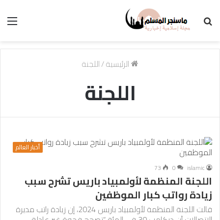
بحث
الق
عن
الرئيسية
/
اللجنة
اللجنة
أخبار العالم
73
0
islamic
اللجنة المنظمة لأولمبياد باريس تشرح سبب
زيادة رواتب كبار الموظفين
قالت اللجنة المنظمة لأولمبياد باريس 2024، إن زيادة راتب مديرة
الاتصالات آن ديكامب 30 في المئة “تصحح فجوة غير عادلة…