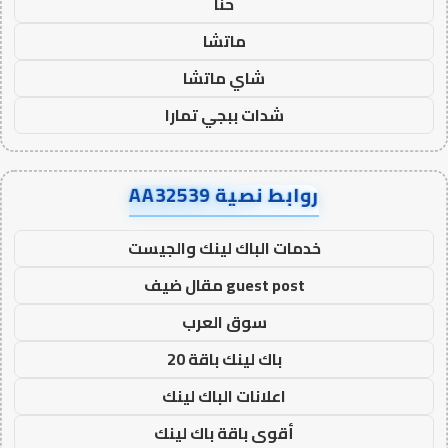
حنا
ماتشا
شاي ماتشا
شدات ببجي تمارا
روابط نصية AA32539
خدمات الباك لينك والجيست
guest post مقال ضيف
سوق العرب
باك لينك باقة 20
اعلانات الباك لينك
أقوى باقة باك لينك