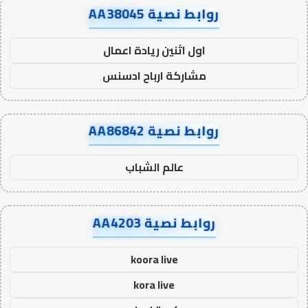
روابط نصية AA38045
اول اثنين ريادة اعمال
مشاركة ارباح ادسنس
روابط نصية AA86842
عالم الشباب
روابط نصية AA4203
koora live
kora live