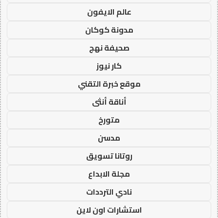
عالم الايفون
مدونة كوكان
صحيفة نهج
كار نيوز
موقع خبرة التقني
أناقة أنثى
متورخ
مدسن
روتانا تسويق
مجلة الابداع
نادي الترددات
استشارات اون لاين