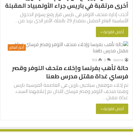
أخرى مرتقبة في باريس جراء الأولمبياد المقبلة
أخذت إدارة متحف اللوفر في باريس قرار رفع رسوم الدخول
الأساسية العام المقبل بمقدار 29 بالمئة، الأمر الذي يزيد من…
أكمل القراءة »
أخبار العالم
169
0
islamic
حالة تأهب بفرنسا وإخلاء متحف اللوفر وقصر
فرساي غداة مقتل مدرس طعنا
تم إخلاء موقعين سياحيين بارزين في العاصمة الفرنسية باريس
وهما متحف اللوفر وقصر فرساي اللذان تم إغلاقهما السبت،
غداة مقتل…
أكمل القراءة »