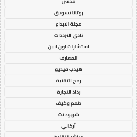
مدسن
روتانا تسويق
مجلة الابداع
نادي الترددات
استشارات اون لاين
المعارف
هيدب فيديو
رمح التقنية
رذاذ التجارة
طعم وكيف
شهود نت
أركاني