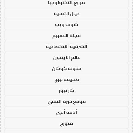
مرابع التكنولوجيا
خيال التقنية
شوف ويب
مجلة الاسهم
الشرقية الاقتصادية
عالم الايفون
مدونة كوكان
صحيفة نهج
كار نيوز
موقع خبرة التقني
أناقة أنثى
متورخ