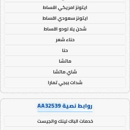
ايتونز امريكي اقساط
ايتونز سعودي اقساط
شحن يلا لودو اقساط
حناء شعر
حنا
ماتشا
شاي ماتشا
شدات ببجي تمارا
روابط نصية AA32539
خدمات الباك لينك والجيست