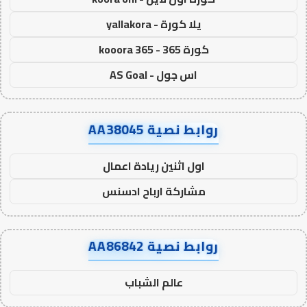
يلا كورة - yallakora
كورة 365 - kooora 365
اس جول - AS Goal
روابط نصية AA38045
اول اثنين ريادة اعمال
مشاركة ارباح ادسنس
روابط نصية AA86842
عالم الشباب