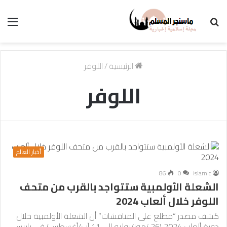
بحث
الق
عن
الرئيسية
/
اللوفر
اللوفر
أخبار العالم
86
0
islamic
الشعلة الأولمبية ستتواجد بالقرب من متحف
اللوفر خلال ألعاب 2024
كشف مصدر “مطلع على المناقشات” أن الشعلة الأولمبية خلال
دورة ألعاب 2024 (26 تموز/يوليو إلى 11 آب/أغسطس) في باريس،