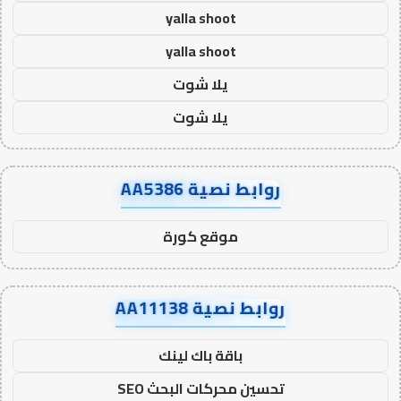
yalla shoot
yalla shoot
يلا شوت
يلا شوت
روابط نصية AA5386
موقع كورة
روابط نصية AA11138
باقة باك لينك
تحسين محركات البحث SEO