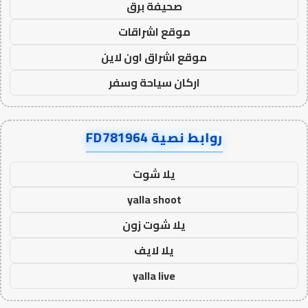
صحيفة برق
موقع اشراقات
موقع اشراق اون لاين
اركان سياحة وسفر
روابط نصية FD781964
يلا شوت
yalla shoot
يلا شوت زون
يلا لايف
yalla live