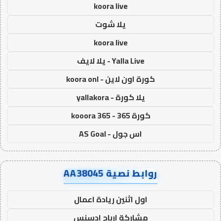
koora live
يلا شوت
koora live
Yalla Live - يلا لايف
كورة اون لاين - koora onl
يلا كورة - yallakora
كورة 365 - kooora 365
اس جول - AS Goal
روابط نصية AA38045
اول اثنين ريادة اعمال
مشاركة ارباح ادسنس