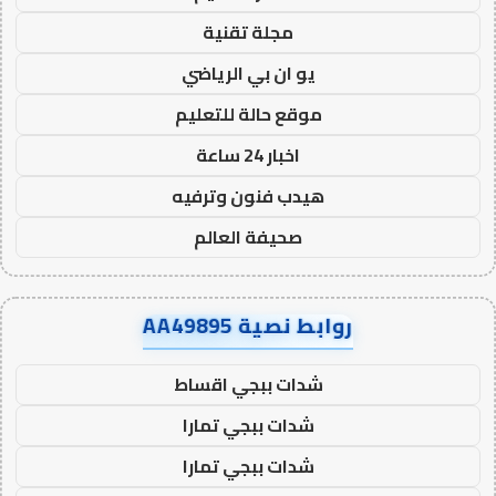
مجلة تقنية
يو ان بي الرياضي
موقع حالة للتعليم
اخبار 24 ساعة
هيدب فنون وترفيه
صحيفة العالم
روابط نصية AA49895
شدات ببجي اقساط
شدات ببجي تمارا
شدات ببجي تمارا