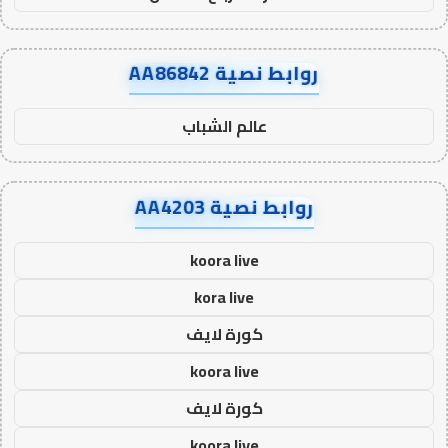
روابط نصية AA86842
عالم الشباب
روابط نصية AA4203
koora live
kora live
كورة لايف
koora live
كورة لايف
koora live