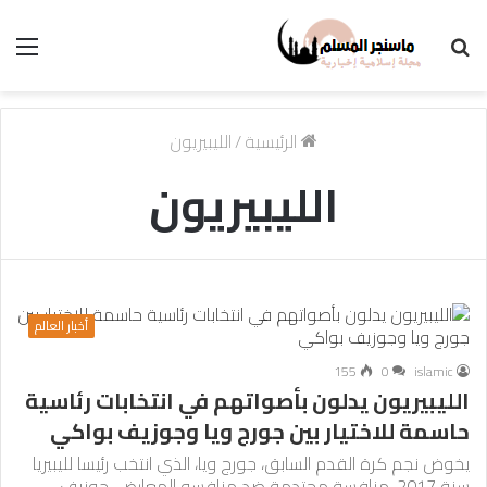
بحث
الق
عن
الرئيسية
/
الليبيريون
الليبيريون
أخبار العالم
155
0
islamic
الليبيريون يدلون بأصواتهم في انتخابات رئاسية
حاسمة للاختيار بين جورج ويا وجوزيف بواكي
يخوض نجم كرة القدم السابق، جورج ويا، الذي انتخب رئيسا لليبيريا
سنة 2017، منافسة محتدمة ضد منافسه المعارض، جوزيف