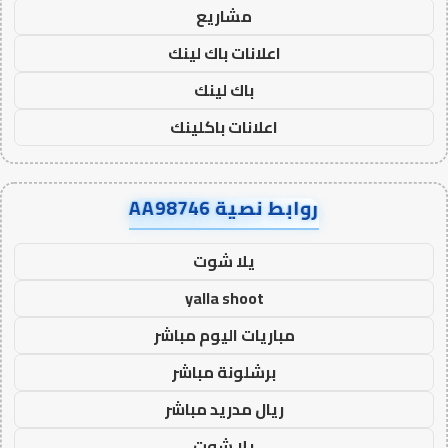
مشاريع
اعلانات باك لينك
باك لينك
اعلانات باكلينك
روابط نصية AA98746
يلا شوت
yalla shoot
مباريات اليوم مباشر
برشلونة مباشر
ريال مدريد مباشر
يلا شوت