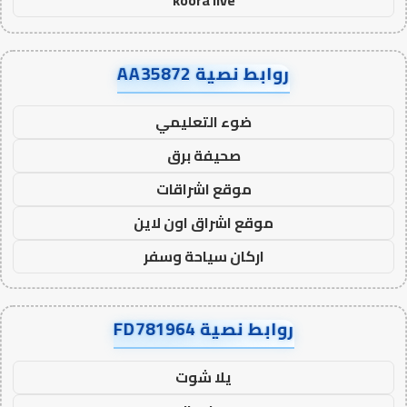
koora live
روابط نصية AA35872
ضوء التعليمي
صحيفة برق
موقع اشراقات
موقع اشراق اون لاين
اركان سياحة وسفر
روابط نصية FD781964
يلا شوت