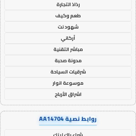
رذاذ التجارة
طعم وكيف
شهود نت
أركاني
مباشر التقنية
مدونة صحبة
شرقيات السياحة
موسوعة انوار
اشراق الأرباح
روابط نصية AA14704
شراء باك لينك