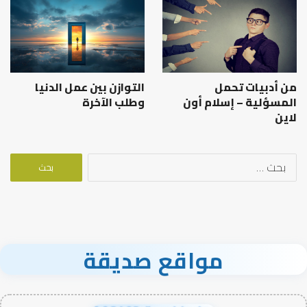
من أدبيات تحمل
التوازن بين عمل الدنيا
المسؤلية – إسلام أون
وطلب الآخرة
لاين
البحث
عن:
مواقع صديقة