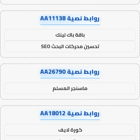
روابط نصية AA11138
باقة باك لينك
تحسين محركات البحث SEO
روابط نصية AA26790
ماسنجر المسلم
روابط نصية AA18012
كورة لايف