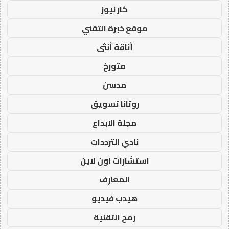
كار نيوز
موقع خبرة التقني
أناقة أنثى
متورخ
مدسن
روتانا تسويق
مجلة الابداع
نادي الترددات
استشارات اون لاين
المعارف
هيدب فيديو
رمح التقنية