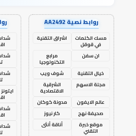
روابط نصية AA2492
رواب
مسك الكلمات
اشراق التقنية
شدات
في قوقل
اق
ان سفن
مرابع
شدات
التكنولوجيا
تم
خيال التقنية
شوف ويب
شدات
تا
مجلة الاسهم
الشرقية
الاقتصادية
ايتونز
اق
عالم الايفون
مدونة كوكان
شدات
صحيفة نهج
كار نيوز
اق
موقع خبرة
أناقة أنثى
شدات
التقني
تا