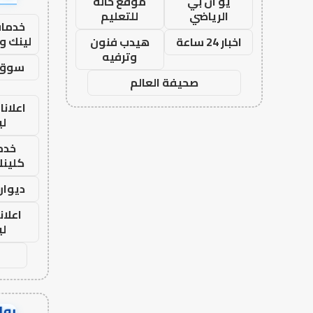
يو ان بي
موقع حالة
الرياضي
للتعليم
خدمات
لينك و
اخبار 24 ساعة
هيدب فنون
وترفيه
سوق 
صحيفة العالم
اعلانا
لي
خدما
كلينك 26
ديوان
اعلان
لي
رواب