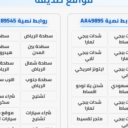
ط نصية AA49895
روابط نصية AA89545
 ببجي
شدات ببجي
سطحة الرياض
سطح
ساط
تمارا
سطحة بين
سطح
 ببجي
شدات ببجي
المدن
هيدرو
ارا
تابي
سطحة شمال
سطحة 
 ببجي
ايتونز امريكي
الرياض
الري
بي
سطحة جنوب
اقرب س
 سعودي
شحن يلا لودو
الرياض
ساط
اقساط
تشليح
شراء سي
 ببجي
شدات ببجي
سكرا
ساط
تمارا
شراء سيارات
موقع ش
 ببجي
متجر تقسيط
تشليح
سيارات 
بي