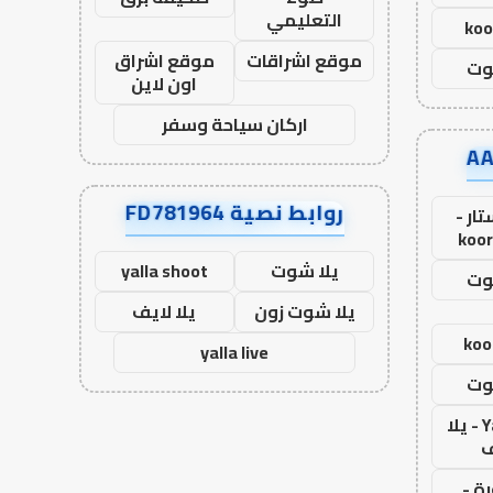
التعليمي
koo
موقع اشراقات
موقع اشراق
وت
اون لاين
اركان سياحة وسفر
روابط نصية FD781964
ار -
koor
يلا شوت
yalla shoot
وت
يلا شوت زون
يلا لايف
koo
yalla live
وت
Yalla Live - يلا
ف
ة -