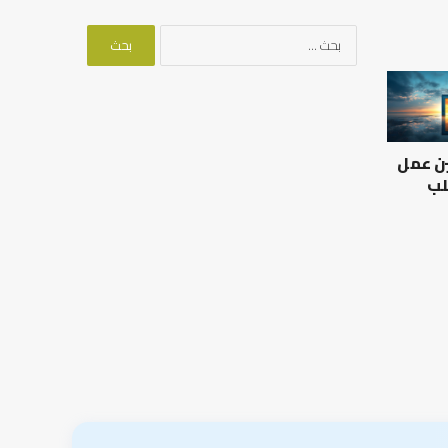
البحث
عن:
العلاقة
من
العلمية
أدبيات
بين
تحمل
الإمام
المسؤلية
ين عمل
مالك
–
والليث
إسلام
لب
بن
أون
العلاقة العلمية بين الإمام
سعد:
لاين
مالك والليث بن سعد: نموذج
من أدبيات تحمل المس
نموذج
في أدب الخلاف
إسلام أون لاين
في
أدب
الخلاف