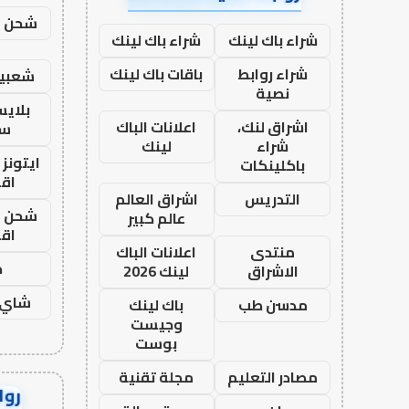
شحن يل
شراء باك لينك
شراء باك لينك
شراء روابط
باقات باك لينك
شعبية
نصية
بلاي
اشراق لنك،
اعلانات الباك
ست
شراء
لينك
ايتونز
باكلينكات
اق
التدريس
اشراق العالم
شحن يل
عالم كبير
اق
منتدى
اعلانات الباك
ح
الاشراق
لينك 2026
شاي 
مدسن طب
باك لينك
وجيست
بوست
مصادر التعليم
مجلة تقنية
رواب