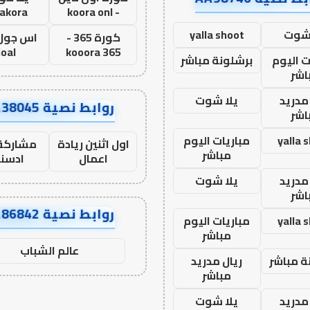
lakora
- koora onl
 شوت
yalla shoot
كورة 365 -
oal
kooora 365
ت اليوم
برشلونة مباشر
اشر
مدريد
يلا شوت
روابط نصية AA38045
اشر
yalla 
مباريات اليوم
اول اثنين ريادة
مشاركة 
مباشر
اعمال
ادسن
مدريد
يلا شوت
اشر
روابط نصية AA86842
yalla 
مباريات اليوم
مباشر
عالم الشباب
ة مباشر
ريال مدريد
مباشر
مدريد
يلا شوت