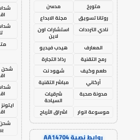
متورخ
مدسن
شدات
اق
روتانا تسويق
مجلة الابداع
شدات
نادي الترددات
استشارات اون
تا
لاين
متجر
المعارف
هيدب فيديو
رمح التقنية
رذاذ التجارة
شحن يل
طعم وكيف
شهود نت
اق
أركاني
مباشر التقنية
شدات
اق
مدونة صحبة
شرقيات
السياحة
ايتونز
اق
موسوعة انوار
اشراق الأرباح
شحن 
بب
روابط نصية AA14704