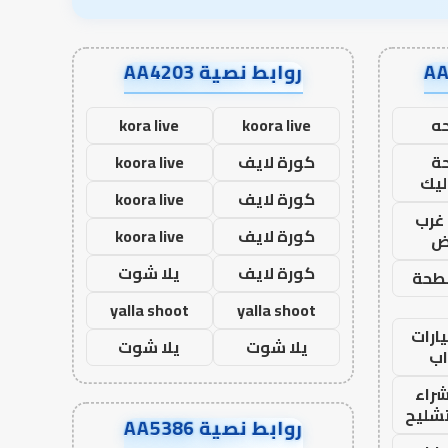
روابط نصية AA4203
ه
koora live
kora live
ة
كورة لايف
koora live
ليك
كورة لايف
koora live
غرب
كورة لايف
koora live
اض
كورة لايف
يلا شوت
طحة
yalla shoot
yalla shoot
ارات
يلا شوت
يلا شوت
ب
راء
تشليح
روابط نصية AA5386