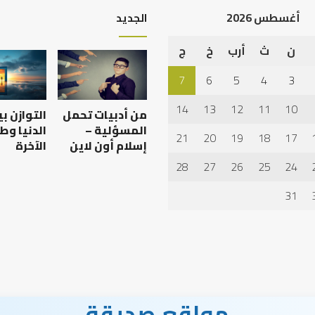
أغسطس 2026
الجديد
ن
ث
أرب
خ
ج
أهم
أسباب
7
6
5
4
3
عدم
استجابة
14
13
12
11
10
من أدبيات تحمل
التوازن ب
الدعاء
المسؤلية –
الدنيا وط
21
20
19
18
17
إسلام أون لاين
الآخرة
28
27
26
25
24
 العبادات شخصية
أهم أسباب عدم استجابة
الدعاء
31
مواقع صديقة