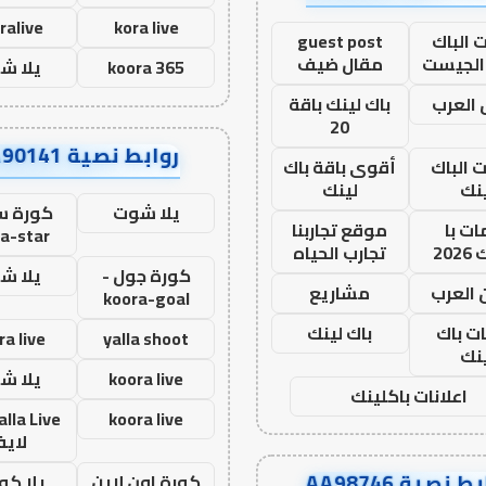
ralive
kora live
 الباك
guest post
الجيست
مقال ضيف
koora 365
يلا ش
العرب
باك لينك باقة
20
روابط نصية AA90141
ت الباك
أقوى باقة باك
نك
لينك
يلا شوت
كورة ست
ت با
موقع تجاربنا
a-star
20
تجارب الحياه
كورة جول -
يلا ش
 العرب
مشاريع
koora-goal
ات باك
باك لينك
ra live
yalla shoot
نك
koora live
يلا ش
اعلانات باكلينك
koora live
لاي
ط نصية AA98746
كورة اون لاين
يلا كور