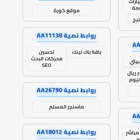
ارات
مة
موقع كورة
يح
روابط نصية AA11138
باقة باك لينك
تحسين
محركات البحث
يتي
SEO
 ريال
ليوم
روابط نصية AA26790
ماسنجر المسلم
روابط نصية AA18012
مباشر
م