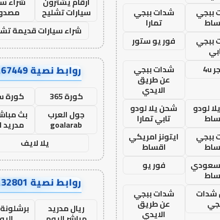
ارقام يشترون
شراء سي
 ببجي
شدات ببجي
سيارات تشليح
مصدو
ساط
تمارا
شراء سيارات قديمة تشل
 ببجي
فور يو ستور
بي
روابط نصية AA67449
 4u
شدات ببجي
عن طريق
الايدي
كورة 365
كورة س
ا لودو
شحن يلا لودو
جول العرب
بث مباشر
ساط
تابي تمارا
goalarab
مدريد ا
 ببجي
ايتونز امريكي
يلا لايف
ساط
اقساط
 سعودي
فور يو
ساط
روابط نصية AA32801
شدات
شدات ببجي
جي
عن طريق
ريال مدريد
برشلونة 
الايدي
مباشر اليوم
اليو