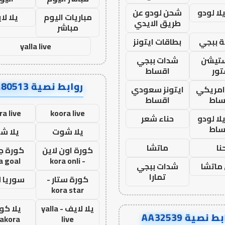
ا لودو
شحن لودو عن
مباريات اليوم
يلا لا
طريق الايدي
مباشر
 ببجي
بطاقات ايتونز
yalla live
ستيشن
شدات ببجي
ور
اقساط
روابط نصية AA80513
 امريكي
ايتونز سعودي
ساط
اقساط
ra live
koora live
ا لودو
حناء شعر
ساط
يلا شوت
يلا ش
نا
ماتشا
كورة اون لاين
كورة ج
a goal
- kora onli
ماتشا
شدات ببجي
تمارا
كورة ستار -
سوريا 
kora star
يلا لايف - yalla
يلا كور
ط نصية AA32539
lakora
live