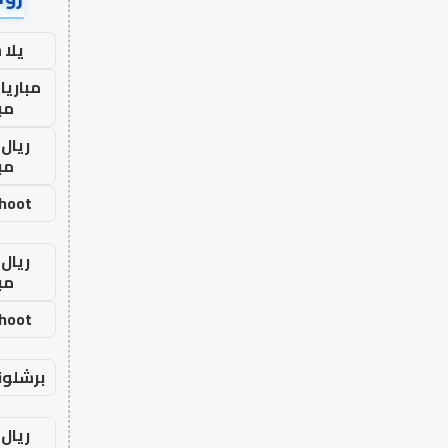
يلا
مباريا
مب
ريال 
مب
shoot
ريال 
مب
shoot
برشلون
ريال 