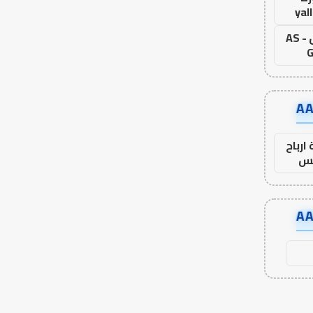
yal
اس جول - AS
G
ارباح
س