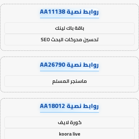
روابط نصية AA11138
باقة باك لينك
تحسين محركات البحث SEO
روابط نصية AA26790
ماسنجر المسلم
روابط نصية AA18012
كورة لايف
koora live