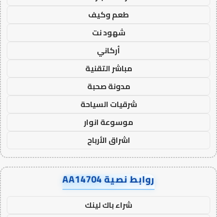
طعم وكيف
شهود نت
أركاني
مباشر التقنية
مدونة صحبة
شرقيات السياحة
موسوعة انوار
اشراق الأرباح
روابط نصية AA14704
شراء باك لينك