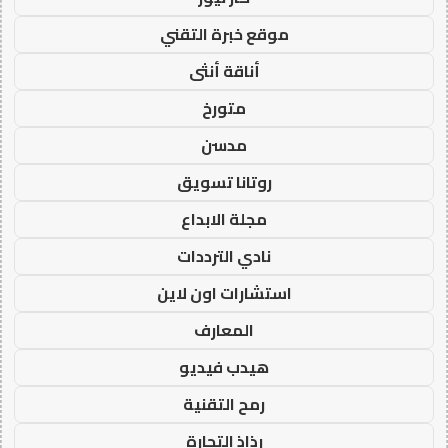
موقع خبرة التقني
أناقة أنثى
متورخ
مدسن
روتانا تسويق
مجلة الابداع
نادي الترددات
استشارات اون لاين
المعارف
هيدب فيديو
رمح التقنية
رذاذ التجارة