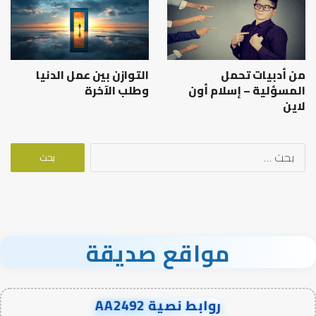
من أدبيات تحمل
التوازن بين عمل الدنيا
المسؤلية – إسلام أون
وطلب الآخرة
لاين
البحث
عن:
مواقع صديقة
روابط نصية AA2492