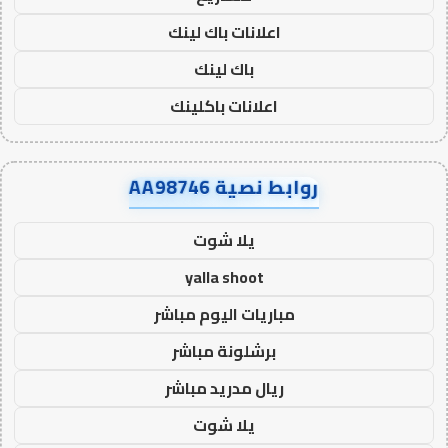
اعلانات باك لينك
باك لينك
اعلانات باكلينك
روابط نصية AA98746
يلا شوت
yalla shoot
مباريات اليوم مباشر
برشلونة مباشر
ريال مدريد مباشر
يلا شوت