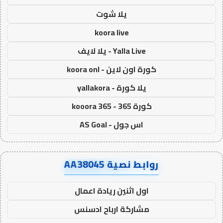
يلا شوت
koora live
Yalla Live - يلا لايف
كورة اون لاين - koora onl
يلا كورة - yallakora
كورة 365 - kooora 365
اس جول - AS Goal
روابط نصية AA38045
اول اثنين ريادة اعمال
مشاركة ارباح ادسنس