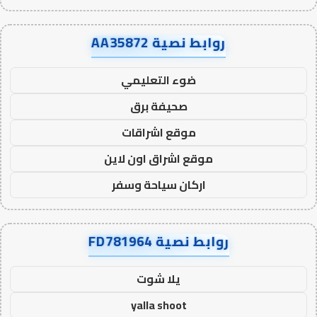
روابط نصية AA35872
ضوء التعليمي
صحيفة برق
موقع اشراقات
موقع اشراق اون لاين
اركان سياحة وسفر
روابط نصية FD781964
يلا شوت
yalla shoot