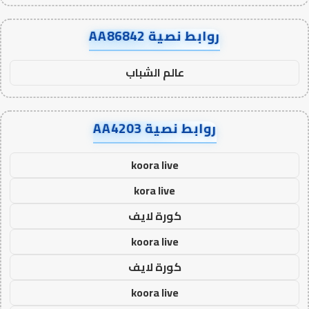
روابط نصية AA86842
عالم الشباب
روابط نصية AA4203
koora live
kora live
كورة لايف
koora live
كورة لايف
koora live