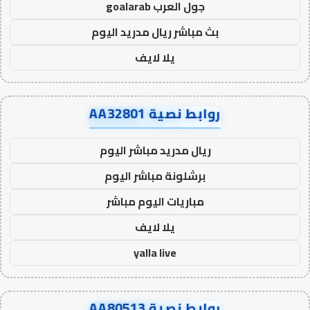
جول العرب goalarab
بث مباشر ريال مدريد اليوم
يلا لايف
روابط نصية AA32801
ريال مدريد مباشر اليوم
برشلونة مباشر اليوم
مباريات اليوم مباشر
يلا لايف
yalla live
روابط نصية AA80513