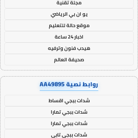
مجلة تقنية
يو ان بي الرياضي
موقع حالة للتعليم
اخبار 24 ساعة
هيدب فنون وترفيه
صحيفة العالم
روابط نصية AA49895
شدات ببجي اقساط
شدات ببجي تمارا
شدات ببجي تمارا
شدات ببجي تابي