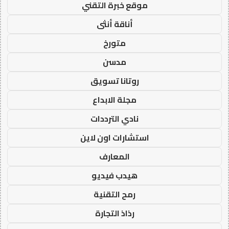
موقع خبرة التقني
أناقة أنثى
متورخ
مدسن
روتانا تسويق
مجلة الابداع
نادي الترددات
استشارات اون لاين
المعارف
هيدب فيديو
رمح التقنية
رذاذ التجارة