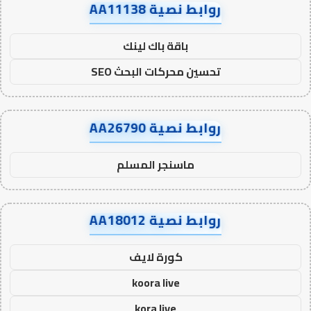
روابط نصية AA11138
باقة باك لينك
تحسين محركات البحث SEO
روابط نصية AA26790
ماسنجر المسلم
روابط نصية AA18012
كورة لايف
koora live
kora live