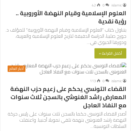
42
0
islamic
العلوم الإسلامية وقيام النهضة الأوروبية ..
رؤية نقدية
يتناول كتاب “العلوم الإسلامية وقيام النهضة الأوروبية” للمؤلف د.
جورج صليبا، الدراسة الدقيقة لتاريخ العلوم الإسلامية والعربية،
ودورها الحيوي في…
أكمل القراءة »
أخبار العالم
113
0
islamic
القضاء التونسي يحكم على زعيم حزب النهضة
المعارض راشد الغنوشي بالسجن ثلاث سنوات
مع النفاذ العاجل
أصدر القضاء التونسي حكما بالسجن ثلاث سنوات على رئيس حركة
النهضة راشد الغنوشي بتهمة تلقي تمويلا أجنبيا. واعتقلت
السلطات التونسية…