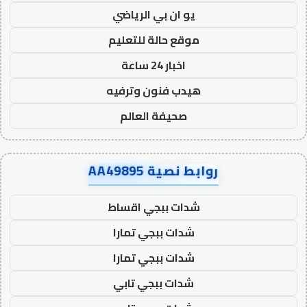
يو ان بي الرياضي
موقع حالة للتعليم
اخبار 24 ساعة
هيدب فنون وترفيه
صحيفة العالم
روابط نصية AA49895
شدات ببجي اقساط
شدات ببجي تمارا
شدات ببجي تمارا
شدات ببجي تابي