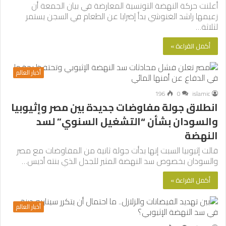
أعلنت حركة النهضة التونسية المعارضة في بيان الجمعة أن
زعيمها راشد الغنوشي بدأ إضرابا عن الطعام في السجن يستمر
لثلاثة…
أكمل القراءة »
أخبار العالم
196
0
islamic
انطلاق جولة مفاوضات جديدة بين مصر وإثيوبيا
والسودان بشأن “التشغيل السنوي” لسد
النهضة
قالت إثيوبيا السبت إنها بدأت جولة ثانية من المفاوضات مع مصر
والسودان بخصوص سد النهضة المثير للجدل الذي بنته أديس…
أكمل القراءة »
أخبار العالم