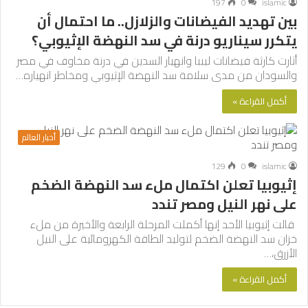
197
0
islamic
بين تهديد الفيضانات والزلازل.. ما احتمال أن
يتكرر سيناريو درنة في سد النهضة الإثيوبي؟
أثارت كارثة فيضانات ليببا وانهيار السدين في درنة مخاوف في مصر
والسودان من مدى سلامة سد النهضة الإثيوبي ومخاطر انهياره…
أكمل القراءة »
أخبار العالم
129
0
islamic
إثيوبيا تعلن اكتمال ملء سد النهضة الضخم
على نهر النيل ومصر تندد
قالت إثيوبيا الأحد إنها أكملت المرحلة الرابعة والأخيرة من ملء
خزان سد النهضة الضخم لتوليد الطاقة الكهرومائية على النيل
الأزرق،…
أكمل القراءة »