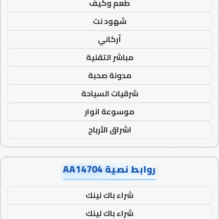
طعم وكيف
شهود نت
أركاني
مباشر التقنية
مدونة صحبة
شرقيات السياحة
موسوعة انوار
اشراق الأرباح
روابط نصية AA14704
شراء باك لينك
شراء باك لينك