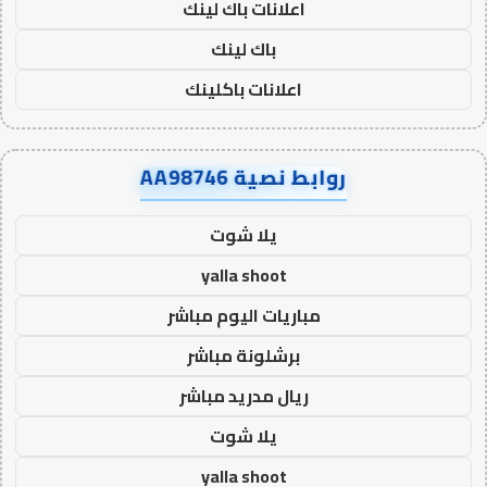
اعلانات باك لينك
باك لينك
اعلانات باكلينك
روابط نصية AA98746
يلا شوت
yalla shoot
مباريات اليوم مباشر
برشلونة مباشر
ريال مدريد مباشر
يلا شوت
yalla shoot