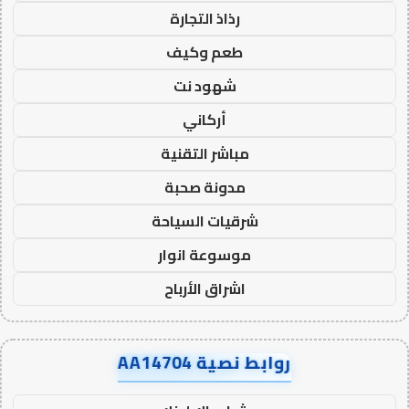
رذاذ التجارة
طعم وكيف
شهود نت
أركاني
مباشر التقنية
مدونة صحبة
شرقيات السياحة
موسوعة انوار
اشراق الأرباح
روابط نصية AA14704