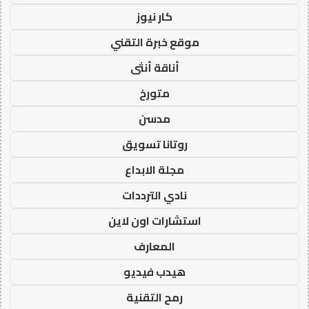
كار نيوز
موقع خبرة التقني
أناقة أنثى
متورخ
مدسن
روتانا تسويق
مجلة الابداع
نادي الترددات
استشارات اون لاين
المعارف
هيدب فيديو
رمح التقنية