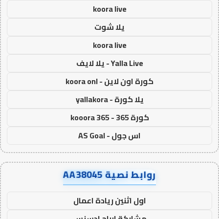
koora live
يلا شوت
koora live
Yalla Live - يلا لايف
كورة اون لاين - koora onl
يلا كورة - yallakora
كورة 365 - kooora 365
اس جول - AS Goal
روابط نصية AA38045
اول اثنين ريادة اعمال
مشاركة ارباح ادسنس