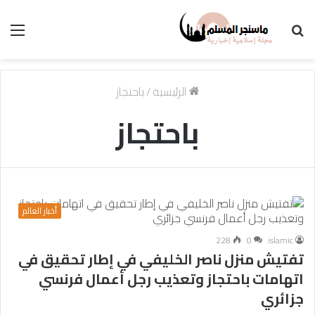
بحث
الق
عن
الرئيسية
/
باحتجاز
باحتجاز
أخبار العالم
228
0
islamic
تفتيش منزل ناصر الخليفي في إطار تحقيق في
اتهامات باحتجاز وتعذيب رجل أعمال فرنسي
جزائري