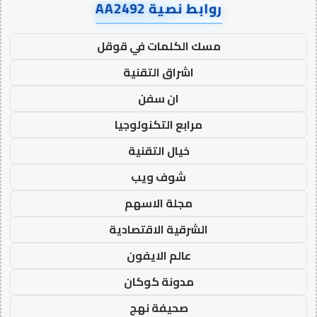
روابط نصية AA2492
مسك الكلمات في قوقل
اشراق التقنية
ان سفن
مرابع التكنولوجيا
خيال التقنية
شوف ويب
مجلة الاسهم
الشرقية الاقتصادية
عالم الايفون
مدونة كوكان
صحيفة نهج