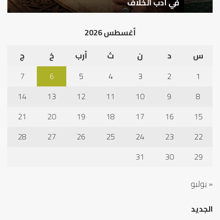
في
قب
في أدب الخلاف
ق
أدب
الم
الخلاف
إلى
أغسطس 2026
نجا
س
د
ن
ث
أرب
خ
ج
7
6
5
4
3
2
1
14
13
12
11
10
9
8
21
20
19
18
17
16
15
28
27
26
25
24
23
22
31
30
29
« يوليو
الجديد