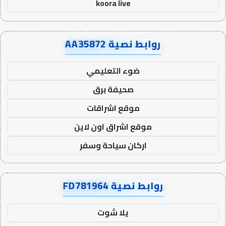
koora live
روابط نصية AA35872
ضوء التعليمي
صحيفة برق
موقع اشراقات
موقع اشراق اون لاين
اركان سياحة وسفر
روابط نصية FD781964
يلا شوت