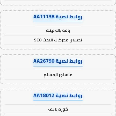
روابط نصية AA11138
باقة باك لينك
تحسين محركات البحث SEO
روابط نصية AA26790
ماسنجر المسلم
روابط نصية AA18012
كورة لايف