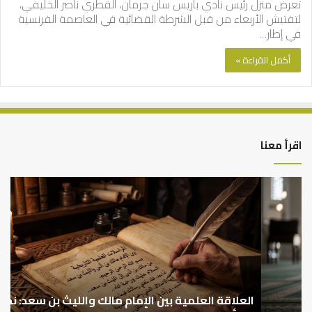
تعرض منزل رئيس نادي باريس سان جرمان، القطري ناصر الخليفي،
لتفتيش الأربعاء من قبل الشرطة القضائية في العاصمة الفرنسية
في إطار…
أكمل القراءة »
اقرأ معنا
العلاقة
الر
العلمية
الت
بين
وال
الإمام
الم
مالك
..
والليث
كي
بن
نتر
سعد:
خبر
نموذج
العلاقة العلمية بين الإمام مالك والليث بن سعد: نموذج
ما
ا