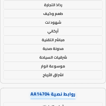
رذاذ التجارة
طعم وكيف
شهود نت
أركاني
مباشر التقنية
مدونة صحبة
شرقيات السياحة
موسوعة انوار
اشراق الأرباح
روابط نصية AA14704