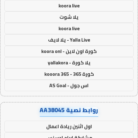
koora live
يلا شوت
koora live
Yalla Live - يلا لايف
كورة اون لاين - koora onl
يلا كورة - yallakora
كورة 365 - kooora 365
اس جول - AS Goal
روابط نصية AA38045
اول اثنين ريادة اعمال
مشاركة ارباح ادسنس