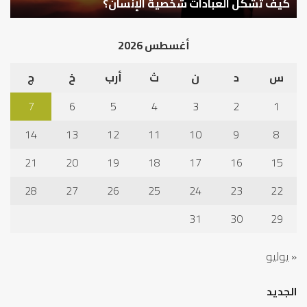
في
أهم أسباب عدم استجابة الدعاء
ف
أد
الخ
أغسطس 2026
س
د
ن
ث
أرب
خ
ج
7
6
5
4
3
2
1
14
13
12
11
10
9
8
21
20
19
18
17
16
15
28
27
26
25
24
23
22
31
30
29
« يوليو
الجديد