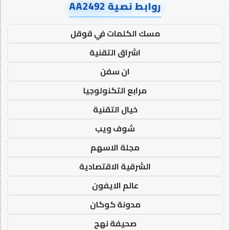
روابط نصية AA2492
مسك الكلمات في قوقل
اشراق التقنية
ان سفن
مرابع التكنولوجيا
خيال التقنية
شوف ويب
مجلة الاسهم
الشرقية الاقتصادية
عالم الايفون
مدونة كوكان
صحيفة نهج