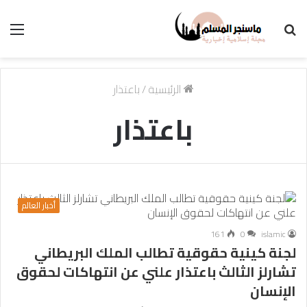
بحث
الق
عن
الرئيسية
/
باعتذار
باعتذار
أخبار العالم
161
0
islamic
لجنة كينية حقوقية تطالب الملك البريطاني
تشارلز الثالث باعتذار علني عن انتهاكات لحقوق
الإنسان