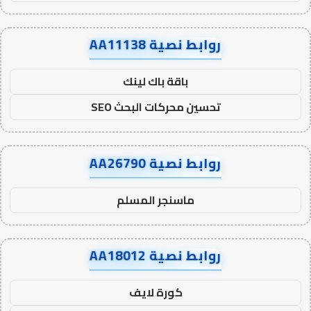
روابط نصية AA11138
باقة باك لينك
تحسين محركات البحث SEO
روابط نصية AA26790
ماسنجر المسلم
روابط نصية AA18012
كورة لايف