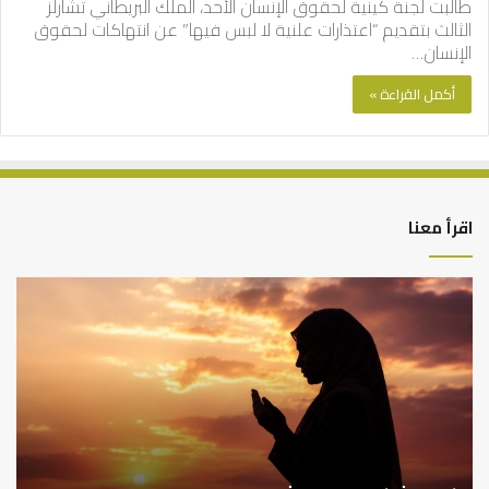
طالبت لجنة كينية لحقوق الإنسان الأحد، الملك البريطاني تشارلز
الثالث بتقديم “اعتذارات علنية لا لبس فيها” عن انتهاكات لحقوق
الإنسان…
أكمل القراءة »
اقرأ معنا
أهم
الع
أسباب
الع
عدم
بين
استجابة
الإ
الدعاء
ما
وال
بن
سع
نم
ا