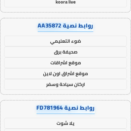
koora live
روابط نصية AA35872
ضوء التعليمي
صحيفة برق
موقع اشراقات
موقع اشراق اون لاين
اركان سياحة وسفر
روابط نصية FD781964
يلا شوت