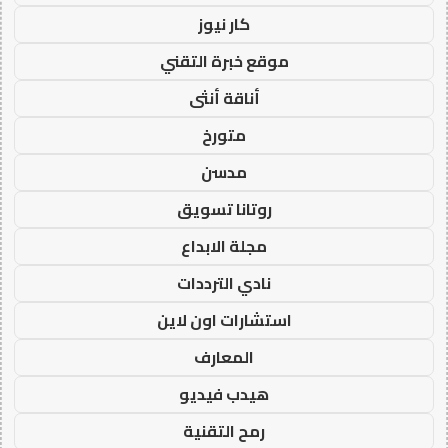
كار نيوز
موقع خبرة التقني
أناقة أنثى
متورخ
مدسن
روتانا تسويق
مجلة الابداع
نادي الترددات
استشارات اون لاين
المعارف
هيدب فيديو
رمح التقنية