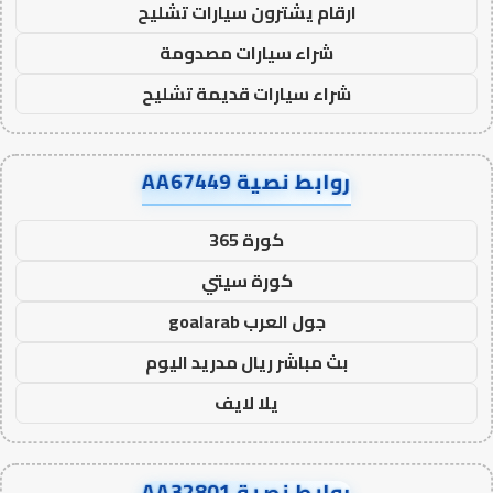
ارقام يشترون سيارات تشليح
شراء سيارات مصدومة
شراء سيارات قديمة تشليح
روابط نصية AA67449
كورة 365
كورة سيتي
جول العرب goalarab
بث مباشر ريال مدريد اليوم
يلا لايف
روابط نصية AA32801