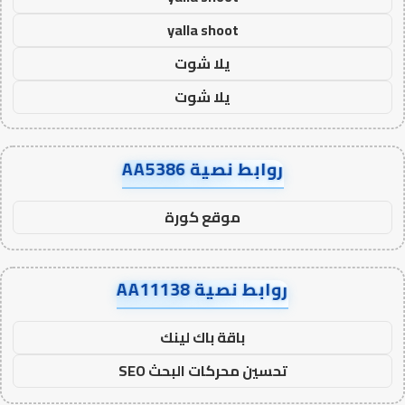
yalla shoot
يلا شوت
يلا شوت
روابط نصية AA5386
موقع كورة
روابط نصية AA11138
باقة باك لينك
تحسين محركات البحث SEO