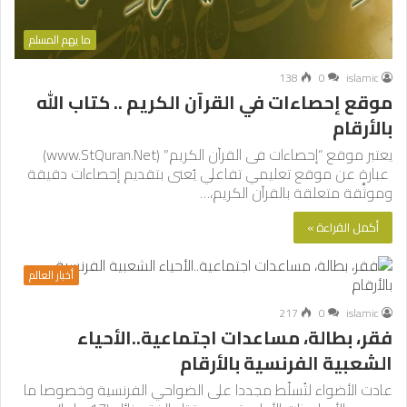
ما يهم المسلم
138
0
islamic
موقع إحصاءات في القرآن الكريم .. كتاب الله
بالأرقام
يعتبر موقع “إحصاءات فى القرآن الكريم” (www.StQuran.Net)
عبارة عن موقع تعليمي تفاعلي يُعنى بتقديم إحصاءات دقيقة
وموثَّقة متعلقة بالقرآن الكريم،…
أكمل القراءة »
أخبار العالم
217
0
islamic
فقر، بطالة، مساعدات اجتماعية..الأحياء
الشعبية الفرنسية بالأرقام
عادت الأضواء لتُسلّط مجددا على الضواحي الفرنسية وخصوصا ما