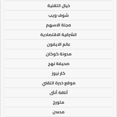
خيال التقنية
شوف ويب
مجلة الاسهم
الشرقية الاقتصادية
عالم الايفون
مدونة كوكان
صحيفة نهج
كار نيوز
موقع خبرة التقني
أناقة أنثى
متورخ
مدسن