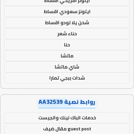
ايتونز امريكي اقساط
ايتونز سعودي اقساط
شحن يلا لودو اقساط
حناء شعر
حنا
ماتشا
شاي ماتشا
شدات ببجي تمارا
روابط نصية AA32539
خدمات الباك لينك والجيست
guest post مقال ضيف