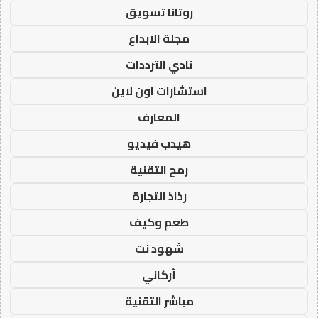
روتانا تسويق
مجلة الابداع
نادي الترددات
استشارات اون لاين
المعارف
هيدب فيديو
رمح التقنية
رذاذ التجارة
طعم وكيف
شهود نت
أركاني
مباشر التقنية