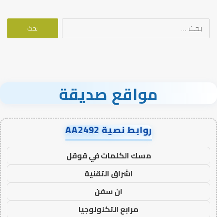
البحث
عن:
مواقع صديقة
روابط نصية AA2492
مسك الكلمات في قوقل
اشراق التقنية
ان سفن
مرابع التكنولوجيا