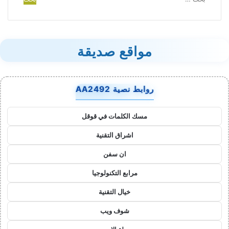
عن:
مواقع صديقة
روابط نصية AA2492
مسك الكلمات في قوقل
اشراق التقنية
ان سفن
مرابع التكنولوجيا
خيال التقنية
شوف ويب