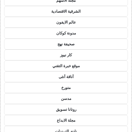
مجلة الاسهم
الشرقية الاقتصادية
عالم الايفون
مدونة كوكان
صحيفة نهج
كار نيوز
موقع خبرة التقني
أناقة أنثى
متورخ
مدسن
روتانا تسويق
مجلة الابداع
نادي الترددات