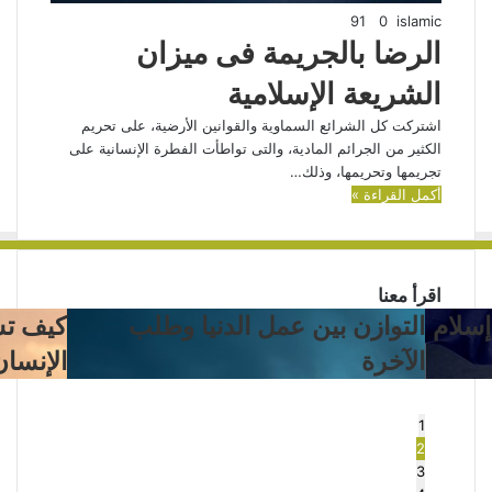
91
0
islamic
الرضا بالجريمة فى ميزان
الشريعة الإسلامية
اشتركت كل الشرائع السماوية والقوانين الأرضية، على تحريم
الكثير من الجرائم المادية، والتى تواطأت الفطرة الإنسانية على
تجريمها وتحريمها، وذلك…
أكمل القراءة »
اقرأ معنا
كيف
أهم
كيف تشكل العبادات شخصية
أهم أس
تشكل
أسباب
الإنسان؟
العبادات
عدم
شخصية
استجابة
الإنسان؟
الدعاء
1
2
3