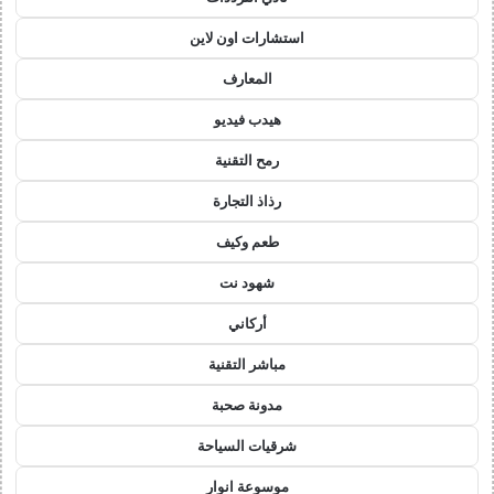
استشارات اون لاين
المعارف
هيدب فيديو
رمح التقنية
رذاذ التجارة
طعم وكيف
شهود نت
أركاني
مباشر التقنية
مدونة صحبة
شرقيات السياحة
موسوعة انوار