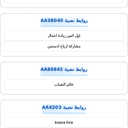
روابط نصية AA38045
اول اثنين ريادة اعمال
مشاركة ارباح ادسنس
روابط نصية AA86842
عالم الشباب
روابط نصية AA4203
koora live