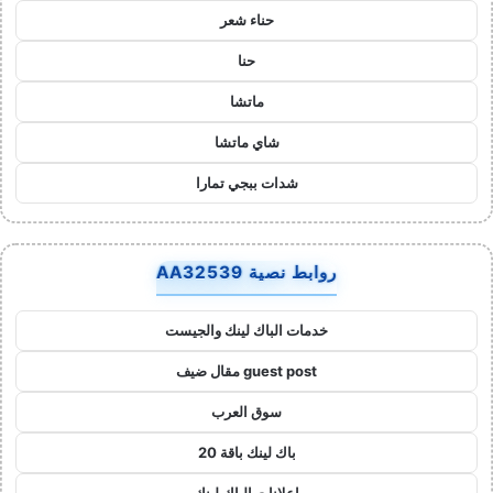
حناء شعر
حنا
ماتشا
شاي ماتشا
شدات ببجي تمارا
روابط نصية AA32539
خدمات الباك لينك والجيست
guest post مقال ضيف
سوق العرب
باك لينك باقة 20
اعلانات الباك لينك