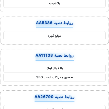
يلا شوت
روابط نصية AA5386
موقع كورة
روابط نصية AA11138
باقة باك لينك
تحسين محركات البحث SEO
روابط نصية AA26790