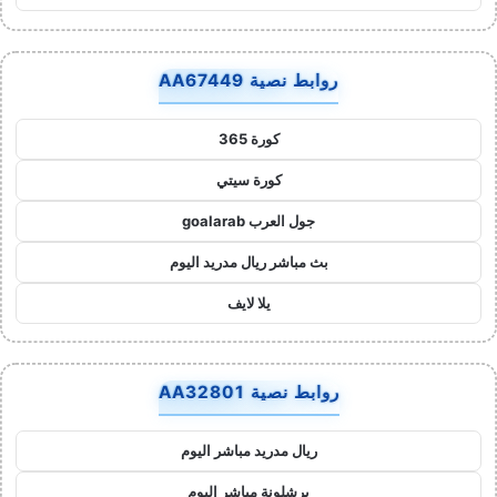
روابط نصية AA67449
كورة 365
كورة سيتي
جول العرب goalarab
بث مباشر ريال مدريد اليوم
يلا لايف
روابط نصية AA32801
ريال مدريد مباشر اليوم
برشلونة مباشر اليوم