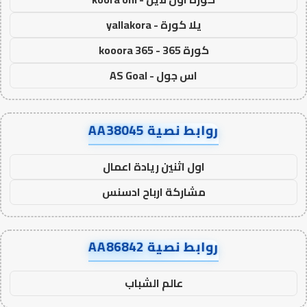
يلا كورة - yallakora
كورة 365 - kooora 365
اس جول - AS Goal
روابط نصية AA38045
اول اثنين ريادة اعمال
مشاركة ارباح ادسنس
روابط نصية AA86842
عالم الشباب