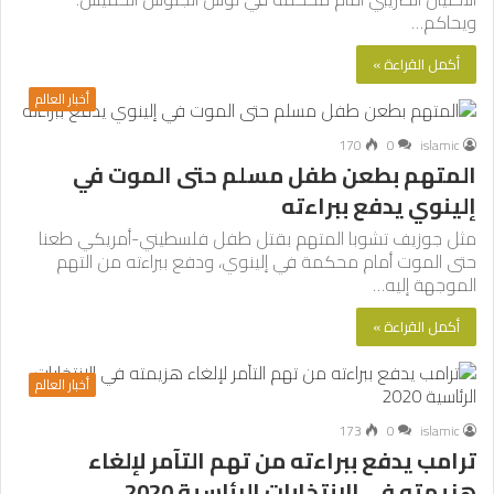
ويحاكم…
أكمل القراءة »
أخبار العالم
170
0
islamic
المتهم بطعن طفل مسلم حتى الموت في
إلينوي يدفع ببراءته
مثل جوزيف تشوبا المتهم بقتل طفل فلسطيني-أمريكي طعنا
حتى الموت أمام محكمة في إلينوي، ودفع ببراءته من التهم
الموجهة إليه…
أكمل القراءة »
أخبار العالم
173
0
islamic
ترامب يدفع ببراءته من تهم التآمر لإلغاء
هزيمته في الانتخابات الرئاسية 2020