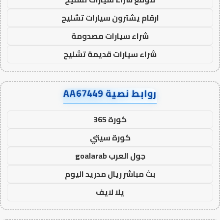
ارقام يشترون سيارات تشليح
شراء سيارات مصدومة
شراء سيارات قديمة تشليح
روابط نصية AA67449
كورة 365
كورة سيتي
جول العرب goalarab
بث مباشر ريال مدريد اليوم
يلا لايف