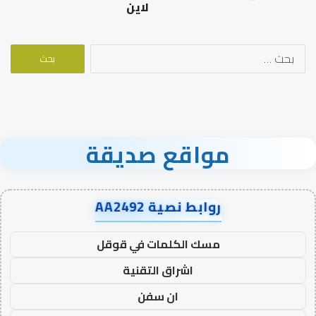
لاين
البحث
عن:
مواقع صديقة
روابط نصية AA2492
مسك الكلمات في قوقل
اشراق التقنية
ان سفن