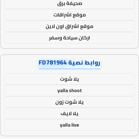
صحيفة برق
موقع اشراقات
موقع اشراق اون لاين
اركان سياحة وسفر
روابط نصية FD781964
يلا شوت
yalla shoot
يلا شوت زون
يلا لايف
yalla live