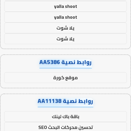
yalla shoot
yalla shoot
يلا شوت
يلا شوت
روابط نصية AA5386
موقع كورة
روابط نصية AA11138
باقة باك لينك
تحسين محركات البحث SEO