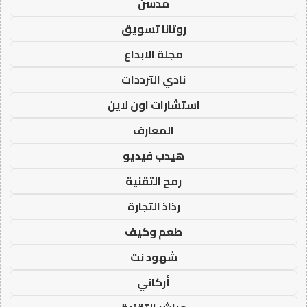
مدسن
روتانا تسويق
مجلة الابداع
نادي الترددات
استشارات اون لاين
المعارف
هيدب فيديو
رمح التقنية
رذاذ التجارة
طعم وكيف
شهود نت
أركاني