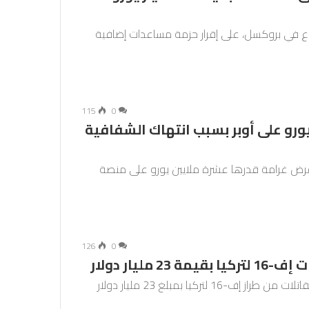
الـ27 الخميس خلال اجتماع في بروكسل، على إقرار حزمة مساعدات إضافية
115
0
رامة بقيمة 10 ملايين يورو على أوبر بسبب انتهاك الشفافية
 فرض غرامة قدرها عشرة ملايين يورو على منصة
126
0
ليار دولار
وافقت السلطات كومة الأمريكية الجمعة على بيع مقاتلات من طراز إف-16 لتركيا بمبلغ 23 مليار دولار