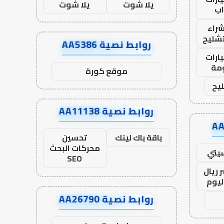
يلا شوت
يلا شوت
ب
راء
تشليح
روابط نصية AA5386
ارات
مة
موقع كورة
يح
روابط نصية AA11138
باقة باك لينك
تحسين
محركات البحث
يتي
SEO
 ريال
ليوم
روابط نصية AA26790