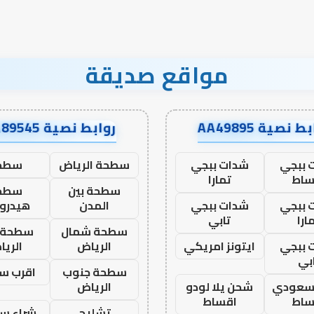
مواقع صديقة
ط نصية AA49895
روابط نصية AA89545
 ببجي
شدات ببجي
سطحة الرياض
سطح
ساط
تمارا
سطحة بين
سطح
 ببجي
شدات ببجي
المدن
هيدرو
ارا
تابي
سطحة شمال
سطحة 
 ببجي
ايتونز امريكي
الرياض
الري
بي
سطحة جنوب
اقرب س
 سعودي
شحن يلا لودو
الرياض
ساط
اقساط
تشليح
شراء سي