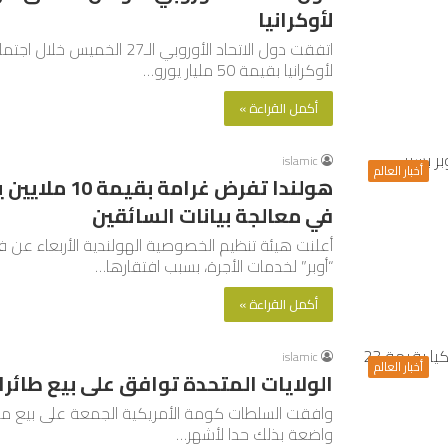
لأوكرانيا
اتفقت دول الاتحاد الأوروبي 
لأوكرانيا بقيمة 50 مليار يورو…
أكمل القراءة »
islamic
أخبار العالم
هولندا تفرض غ
في معالجة بيانات السائقين
أعلنت هيئة تنظيم الخصوصية الهولندية الأربعاء عن
“أوبر” لخدمات الأجرة، بسبب افتقارها…
أكمل القراءة »
islamic
أخبار العالم
الولايات المتحدة توافق على بيع طائرات إف-16 لتركيا بقيمة 23 م
واضعة بذلك حدا لأشهر…