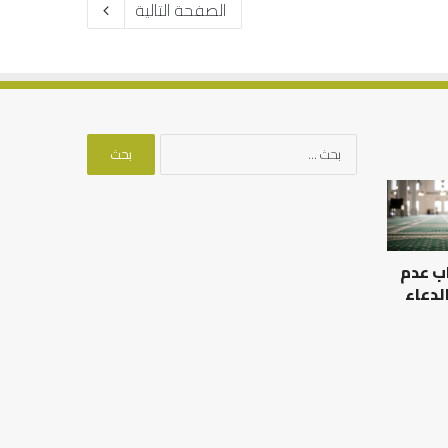
الصفحة التالية
البحث
عن:
كيف
بي
تشكل
العبادات
ات
شخصية
ب عدم
لة
الإنسان؟
س
لدعاء
هام
خط العربي في كتابات الرحالة
كيف تشكل العبادات ش
س بكنغهام
الإنسان؟