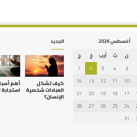
أغسطس 2026
الجديد
ن
ث
أرب
خ
ج
الرصيد
الخط
التربوي
العر
7
6
5
4
3
والطفولة
في
المبكرة
كتاب
14
13
12
11
10
كيف تشكل
أهم أسبا
..
الرحا
كيف
جم
العبادات شخصية
استجابة ا
21
20
19
18
17
نترجم
بكنغ
الإنسان؟
ة بين الإمام
الرصيد التربوي والطفولة
خبرات
28
27
26
25
24
بن سعد: نموذج
المبكرة .. كيف نترجم خبرات ما
ال
ما
ف
قبل المدرسة إلى نجاح؟
جم
قبل
31
المدرسة
إلى
نجاح؟