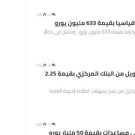
118
0
ة 633 مليون يورو
أعلنت السويد الثلاثاء عن حزمة مساعدات عسكرية لأوكرانيا بقيمة 633 مليون يورو، وتتمثل في ذخائر
116
0
البرلمان يصادق على طلب حكومي بتمويل من البنك المركزي بقيمة 2.25
المركزي من منح تسهيلات لفائدة الخزينة العامة
126
0
دول الاتحاد الأوروبي تتوصل لاتفاق على مساعدات بقيمة 50 مليار يورو