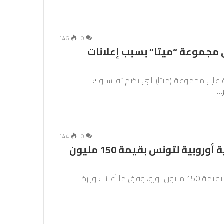
146
0
لايين يورو على مجموعة “ميتا” بسبب إعلانات
ة للاتصالات (Agcom) فرض غرامة على مجموعة (ميتا) التي تضم “فيسبوك
144
0
اتفاق يسمح بالإفراج عن مساعدة مالية أوروبية لتونس بقيمة 150 مليون
قرر الاتحاد الأوروبي الإفراج عن مساعدة مالية لتونس بقيمة 150 مليون يورو، وفق ما أعلنت وزارة