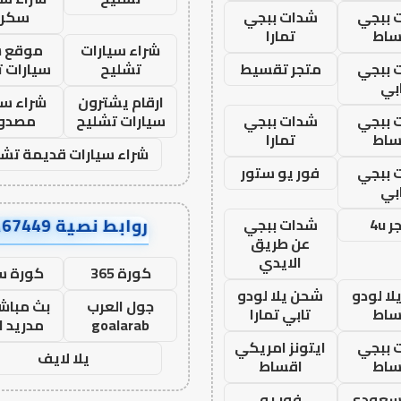
 ببجي
شدات ببجي
سكرا
ساط
تمارا
شراء سيارات
موقع ش
 ببجي
متجر تقسيط
تشليح
سيارات 
بي
ارقام يشترون
شراء سي
 ببجي
شدات ببجي
سيارات تشليح
مصدو
ساط
تمارا
شراء سيارات قديمة تشل
 ببجي
فور يو ستور
بي
روابط نصية AA67449
 4u
شدات ببجي
عن طريق
الايدي
كورة 365
كورة س
ا لودو
شحن يلا لودو
جول العرب
بث مباشر
ساط
تابي تمارا
goalarab
مدريد ا
 ببجي
ايتونز امريكي
يلا لايف
ساط
اقساط
 سعودي
فور يو