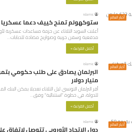
islamic
أخبار العالم
ستوكهولم تمنح كييف دعما عسكريا قياسيا بقيم
مدفعية وسفن حربية وصواريخ مضادة للدبابات…
أكمل القراءة »
islamic
أخبار العالم
مليار دولار
أقر البرلمان التونسي ليل الثلاثاء تعديلا يمكن البنك 
للدولة، في خطوة “استثنائية” وفق…
أكمل القراءة »
islamic
أخبار العالم