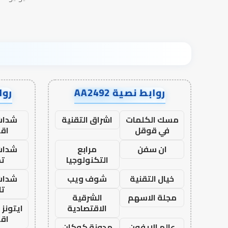
روابط نصية AA2492
رواب
مسك الكلمات
اشراق التقنية
شدات
في قوقل
اق
ان سفن
مرابع
شدات
التكنولوجيا
تم
خيال التقنية
شوف ويب
شدات
تا
مجلة الاسهم
الشرقية
الاقتصادية
ايتونز
اق
عالم الايفون
مدونة كوكان