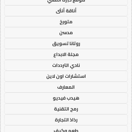
أناقة أنثى
متورخ
مدسن
روتانا تسويق
مجلة الابداع
نادي الترددات
استشارات اون لاين
المعارف
هيدب فيديو
رمح التقنية
رذاذ التجارة
طعم وكيف