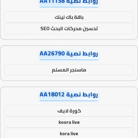
روابط نصية AA11138
باقة باك لينك
تحسين محركات البحث SEO
روابط نصية AA26790
ماسنجر المسلم
روابط نصية AA18012
كورة لايف
koora live
kora live