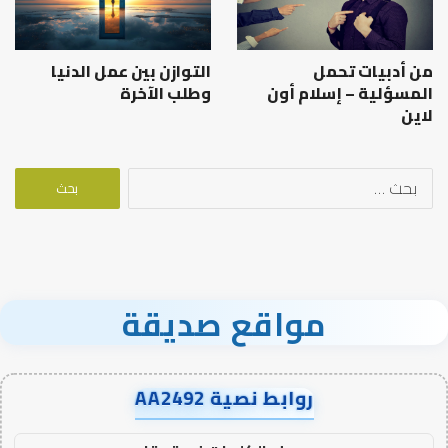
من أدبيات تحمل
التوازن بين عمل الدنيا
المسؤلية – إسلام أون
وطلب الآخرة
لاين
البحث
عن:
مواقع صديقة
روابط نصية AA2492