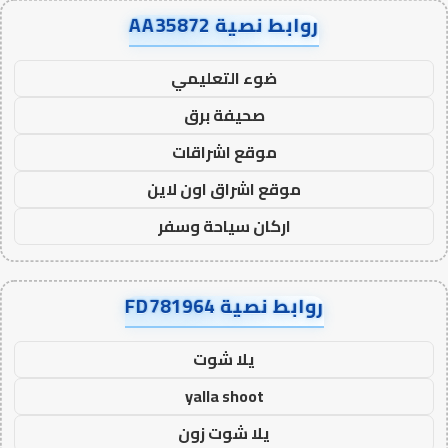
روابط نصية AA35872
ضوء التعليمي
صحيفة برق
موقع اشراقات
موقع اشراق اون لاين
اركان سياحة وسفر
روابط نصية FD781964
يلا شوت
yalla shoot
يلا شوت زون