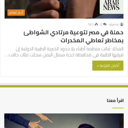
أخبار العالم
161
0
islamic
حملة في مصر لتوعية مرتادي الشواطئ
بمخاطر تعاطي المخدرات
المكلا: قالت منظمة أطباء بلا حدود الخيرية الطبية الدولية إن
فرقها الطبية في محافظة حجة شمال اليمن سجلت مئات حالات…
أكمل القراءة »
اقرأ معنا
من
الت
أدبيات
بين
تحمل
عم