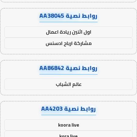
روابط نصية AA38045
اول اثنين ريادة اعمال
مشاركة ارباح ادسنس
روابط نصية AA86842
عالم الشباب
روابط نصية AA4203
koora live
kora live