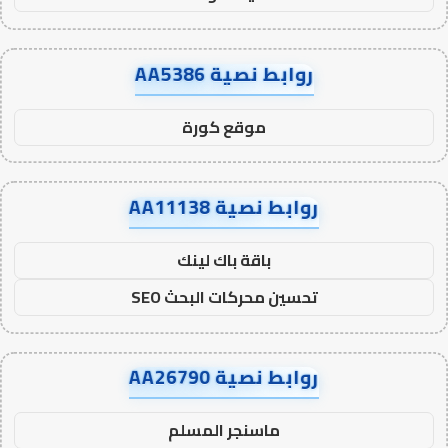
روابط نصية AA5386
موقع كورة
روابط نصية AA11138
باقة باك لينك
تحسين محركات البحث SEO
روابط نصية AA26790
ماسنجر المسلم