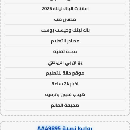
اعلانات الباك لينك 2026
مدسن طب
باك لينك وجيست بوست
مصادر التعليم
مجلة تقنية
يو ان بي الرياضي
موقع حالة للتعليم
اخبار 24 ساعة
هيدب فنون وترفيه
صحيفة العالم
روابط نصية AA49895