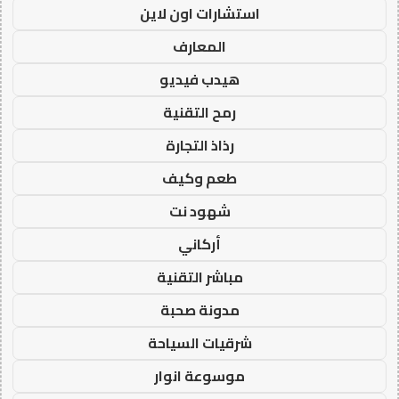
استشارات اون لاين
المعارف
هيدب فيديو
رمح التقنية
رذاذ التجارة
طعم وكيف
شهود نت
أركاني
مباشر التقنية
مدونة صحبة
شرقيات السياحة
موسوعة انوار