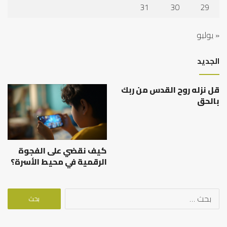
31
30
29
« يوليو
الجديد
قل نزله روح القدس من ربك
بالحق
كيف نقضي على الفجوة
الرقمية في محيط الأسرة؟
البحث
عن: