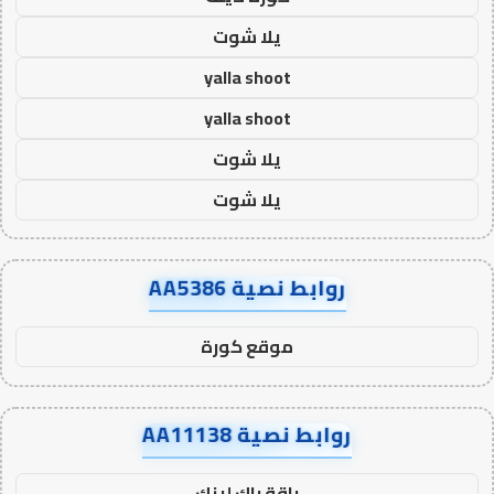
يلا شوت
yalla shoot
yalla shoot
يلا شوت
يلا شوت
روابط نصية AA5386
موقع كورة
روابط نصية AA11138
باقة باك لينك