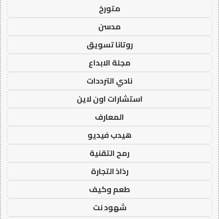
متورخ
مدسن
روتانا تسويق
مجلة الابداع
نادي الترددات
استشارات اون لاين
المعارف
هيدب فيديو
رمح التقنية
رذاذ التجارة
طعم وكيف
شهود نت