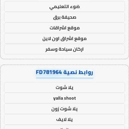
ضوء التعليمي
صحيفة برق
موقع اشراقات
موقع اشراق اون لاين
اركان سياحة وسفر
روابط نصية FD781964
يلا شوت
yalla shoot
يلا شوت زون
يلا لايف