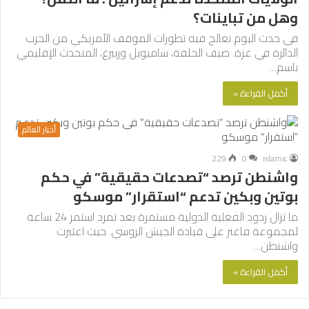
وهل من تباينات؟
في حدث اليوم نعالج فيه تطورات الموقف الأمريكي من الحرب
الدائرة في غزة. ضيف الحلقة، ساميويل وربيرغ، المتحدث الإقليمي
باسم…
أكمل القراءة »
أخبار العالم
229
0
islamic
واشنطن ترصد “تصدعات حقيقية” في حكم
بوتين وبكين تدعم “استقرار” موسكو
ما تزال ردود الفعلية الدولية مستمرة بعد تمرد استمر 24 ساعة
لمجموعة فاغنر على قيادة الجيش الروسي. حيث اعتبرت
واشنطن…
أكمل القراءة »