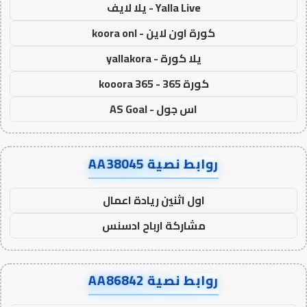
Yalla Live - يلا لايف
كورة اون لاين - koora onl
يلا كورة - yallakora
كورة 365 - kooora 365
اس جول - AS Goal
روابط نصية AA38045
اول اثنين ريادة اعمال
مشاركة ارباح ادسنس
روابط نصية AA86842