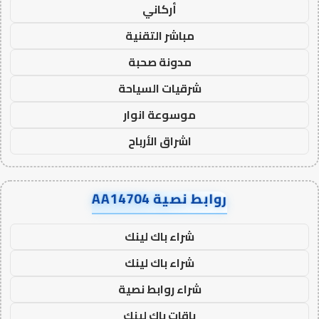
أركاني
مباشر التقنية
مدونة صحبة
شرقيات السياحة
موسوعة انوار
اشراق الأرباح
روابط نصية AA14704
شراء باك لينك
شراء باك لينك
شراء روابط نصية
باقات باك لينك