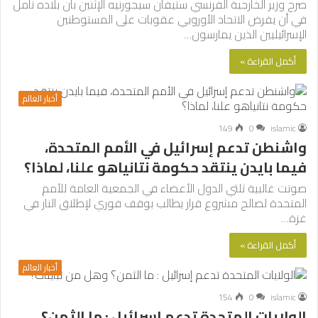
صرح وزير الخارجية الفرنسي ستيفان سيجورنيه الإثنين بأن بلاده تأمل
في أن يفرض الاتحاد الأوروبي عقوبات على المستوطنين
الإسرائيليين الذين يمارسون…
أكمل القراءة »
أخبار العالم
149
0
islamic
واشنطن تدعم إسرائيل في الأمم المتحدة،
فيما بايدن ينتقد حكومة نتانياهو علنا، لماذا؟
صوتت غالبية ثلثي الدول الأعضاء في الجمعية العامة للأمم
المتحدة لصالح مشروع قرار يطالب بوقف فوري لإطلاق النار في
غزة…
أكمل القراءة »
أخبار العالم
154
0
islamic
الولايات المتحدة تدعم إسرائيل : ما الثمن؟