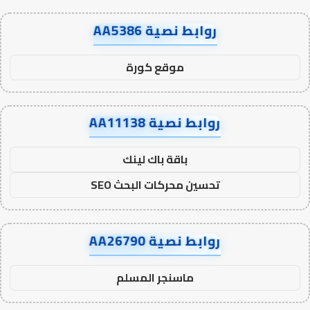
روابط نصية AA5386
موقع كورة
روابط نصية AA11138
باقة باك لينك
تحسين محركات البحث SEO
روابط نصية AA26790
ماسنجر المسلم