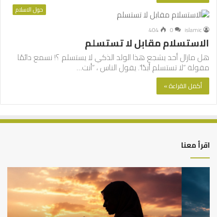
حول الاسلام
404
0
islamic
الاستسلام مقابل لا تستسلم
هل مازال أحد يشجع هذا الولد الذكي لا يستسلم ؟! نسمع دائمًا
مقولة “لا تستسلم أبدًا”. يقول الناس ، “أنت…
أكمل القراءة »
اقرأ معنا
كيف
أه
تشكل
أسب
العبادات
عد
شخصية
است
الإنسان؟
الد