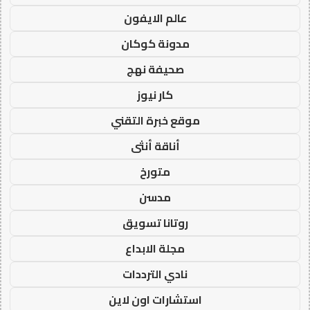
عالم الايفون
مدونة كوكان
صحيفة نهج
كار نيوز
موقع خبرة التقني
أناقة أنثى
متورخ
مدسن
روتانا تسويق
مجلة الابداع
نادي الترددات
استشارات اون لاين