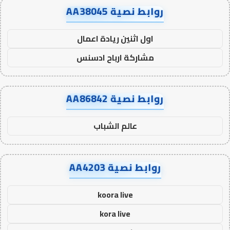
روابط نصية AA38045
اول اثنين ريادة اعمال
مشاركة ارباح ادسنس
روابط نصية AA86842
عالم الشباب
روابط نصية AA4203
koora live
kora live