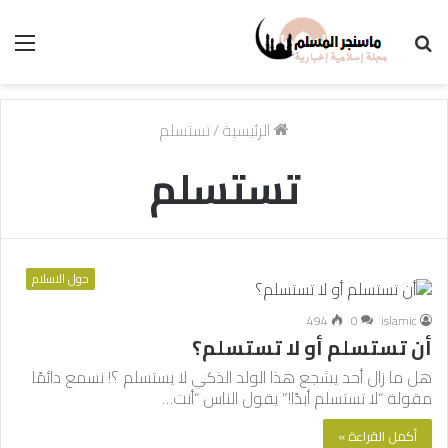
بحث
الق
عن
الرئيسية
/
تستسلم
تستسلم
حول الاسلام
494
0
islamic
أن تستسلم أو لا تستسلم؟
هل ما زال أحد يشجع هذا الولد الذكي لا يستسلم ؟! نسمع دائمًا
مقولة “لا تستسلم أبدًا!” يقول الناس “أنت…
أكمل القراءة »