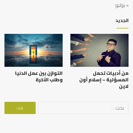
« يوليو
الجديد
من أدبيات تحمل
التوازن بين عمل الدنيا
المسؤلية – إسلام أون
وطلب الآخرة
لاين
البحث
عن: