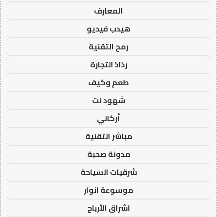
المعارف
هيدب فيديو
رمح التقنية
رذاذ التجارة
طعم وكيف
شهود نت
أركاني
مباشر التقنية
مدونة صحبة
شرقيات السياحة
موسوعة انوار
اشراق الأرباح