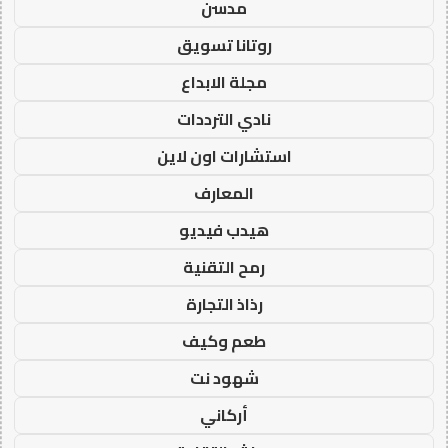
مدسن
روتانا تسويق
مجلة الابداع
نادي الترددات
استشارات اون لاين
المعارف
هيدب فيديو
رمح التقنية
رذاذ التجارة
طعم وكيف
شهود نت
أركاني