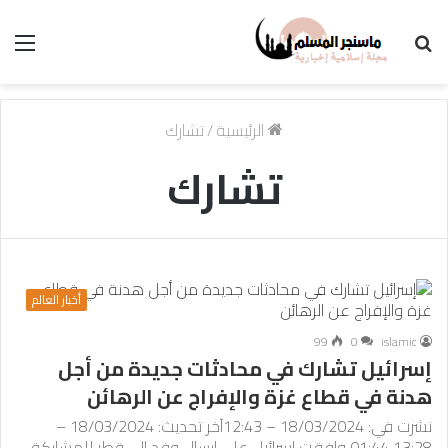
بحث
الق
عن
الرئيسية
/
تشارك
تشارك
أخبار العالم
99
0
islamic
إسرائيل تشارك في محادثات جديدة من أجل
هدنة في قطاع غزة والإفراج عن الرهائن
نشرت في: 18/03/2024 – 12:43آخر تحديث: 18/03/2024 –
13:28 01:44 وافقت إسرائيل على إرسال وفد إلى قطر للمشاركة