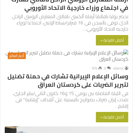
في اجتماع وزراء خارجية الاتحاد الأوروبي
تحضر يوليا نافالنايا أرملة ألكسي نافالني المعارض الروسي الراحل
الذي توفي بالسجن في 16 فبراير/شباط الإثنين، اجتماعا لوزراء
خارجية الاتحاد الأوروبي،…
أكمل القراءة »
أخبار العالم
105
0
islamic
وسائل الإعلام الإيرانية تشارك في حملة تضليل
لتبرير الضربات على كردستان العراق
في الليلة الفاصلة بين يومي 15 و16 كانون الثاني/يناير الجاري،
نفذت إيران ضربات بصواريخ باليستية على أهداف “إرهابية” في
إقليم…
أكمل القراءة »