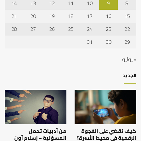
14
13
12
11
10
9
8
21
20
19
18
17
16
15
28
27
26
25
24
23
22
31
30
29
« يوليو
الجديد
كيف نقضي على الفجوة
من أدبيات تحمل
الرقمية في محيط الأسرة؟
المسؤلية – إسلام أون