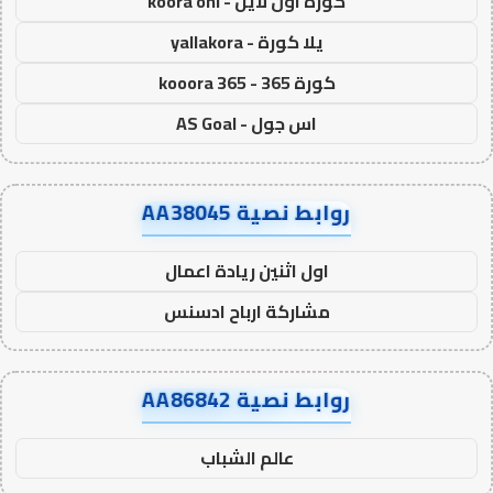
كورة اون لاين - koora onl
يلا كورة - yallakora
كورة 365 - kooora 365
اس جول - AS Goal
روابط نصية AA38045
اول اثنين ريادة اعمال
مشاركة ارباح ادسنس
روابط نصية AA86842
عالم الشباب