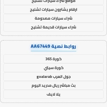
موقع شراء سيارات تشليح
ارقام يشترون سيارات تشليح
شراء سيارات مصدومة
شراء سيارات قديمة تشليح
روابط نصية AA67449
كورة 365
كورة سيتي
جول العرب goalarab
بث مباشر ريال مدريد اليوم
يلا لايف