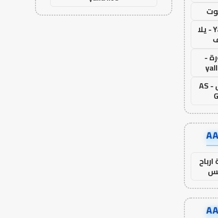
وت
Yalla Live - يلا
ف
ة -
yal
اس جول - AS
G
ارباح
س