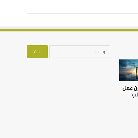
البحث
عن:
العلاقة
من
العلمية
أدبيات
بين
تحمل
الإمام
المسؤلية
ين عمل
مالك
–
والليث
إسلام
لب
بن
أون
العلاقة العلمية بين الإمام
سعد:
لاين
مالك والليث بن سعد: نموذج
من أدبيات تحمل المس
نموذج
في أدب الخلاف
إسلام أون لاين
في
أدب
الخلاف