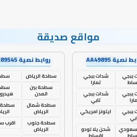
مواقع صديقة
ط نصية AA49895
روابط نصية AA89545
 ببجي
شدات ببجي
سطحة الرياض
سطح
ساط
تمارا
سطحة بين
سطح
 ببجي
شدات ببجي
المدن
هيدرو
ارا
تابي
سطحة شمال
سطحة 
 ببجي
ايتونز امريكي
الرياض
الري
بي
سطحة جنوب
اقرب س
 سعودي
شحن يلا لودو
الرياض
ساط
اقساط