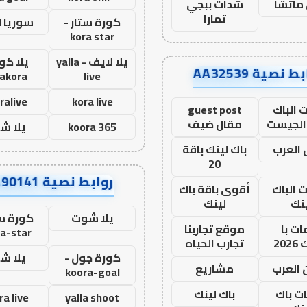
ماتشا
شدات ببجي
تمارا
كورة ستار -
سوريا 
kora star
يلا لايف - yalla
يلا كور
ط نصية AA32539
lakora
live
ralive
kora live
 الباك
guest post
الجيست
مقال ضيف
koora 365
يلا ش
العرب
باك لينك باقة
20
روابط نصية AA90141
ت الباك
أقوى باقة باك
نك
لينك
يلا شوت
كورة ست
ت با
موقع تجاربنا
a-star
20
تجارب الحياه
كورة جول -
يلا ش
 العرب
مشاريع
koora-goal
ات باك
باك لينك
ra live
yalla shoot