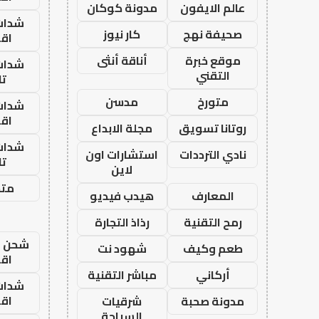
عالم الايفون
مدونة كوكان
شدات
صحيفة نهج
كار نيوز
اق
موقع خبرة
أناقة أنثى
شدات
التقني
تا
متورخ
مدسن
شدات
اق
روتانا تسويق
مجلة الابداع
شدات
نادي الترددات
استشارات اون
تا
لاين
متجر
المعارف
هيدب فيديو
رمح التقنية
رذاذ التجارة
شحن يل
طعم وكيف
شهود نت
اق
أركاني
مباشر التقنية
شدات
اق
مدونة صحبة
شرقيات
السياحة