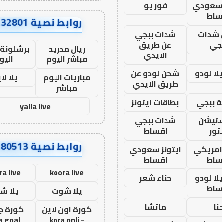
 سعودي
فور يو
ساط
روابط نصية AA32801
شدات
شدات ببجي
جي
عن طريق
ريال مدريد
برشلونة 
الايدي
مباشر اليوم
اليو
ا لودو
شحن لودو عن
مباريات اليوم
يلا لا
طريق الايدي
مباشر
 ببجي
بطاقات ايتونز
yalla live
ستيشن
شدات ببجي
ور
اقساط
روابط نصية AA80513
 امريكي
ايتونز سعودي
ساط
اقساط
ra live
koora live
ا لودو
حناء شعر
ساط
يلا شوت
يلا ش
نا
ماتشا
كورة اون لاين
كورة ج
a goal
- kora onli