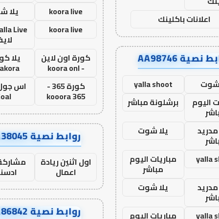
نك
koora live
يلا ش
اعلانات باكلينك
koora live
لاي
ط نصية AA98746
كورة اون لاين
يلا كور
lakora
- koora onl
 شوت
yalla shoot
كورة 365 -
oal
kooora 365
ت اليوم
برشلونة مباشر
اشر
مدريد
يلا شوت
روابط نصية AA38045
اشر
yalla 
مباريات اليوم
اول اثنين ريادة
مشاركة 
مباشر
اعمال
ادسن
مدريد
يلا شوت
اشر
روابط نصية AA86842
yalla 
مباريات اليوم