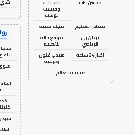
شاي 
مدسن طب
باك لينك
وجيست
بوست
مصادر التعليم
مجلة تقنية
رواب
يو ان بي
موقع حالة
الرياضي
للتعليم
خدمات
لينك و
اخبار 24 ساعة
هيدب فنون
وترفيه
سوق 
صحيفة العالم
اعلانا
لي
خدما
كلينك 26
ديوان
اعلان