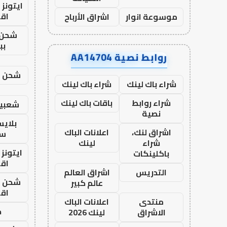
ايتونز
اق
موسوعة انوار
اشراق الأرباح
شحن 
بب
روابط نصية AA14704
شحن يل
شراء باك لينك
شراء باك لينك
شراء روابط
باقات باك لينك
شعبية
نصية
بلاي
اشراق لنك،
اعلانات الباك
ست
شراء
لينك
ايتونز
باكلينكات
اق
التدريس
اشراق العالم
شحن يل
عالم كبير
اق
منتدى
اعلانات الباك
ح
الاشراق
لينك 2026