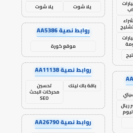
ارات
يلا شوت
يلا شوت
ب
راء
تشليح
روابط نصية AA5386
ارات
مة
موقع كورة
يح
روابط نصية AA11138
باقة باك لينك
تحسين
محركات البحث
يتي
SEO
 ريال
ليوم
روابط نصية AA26790