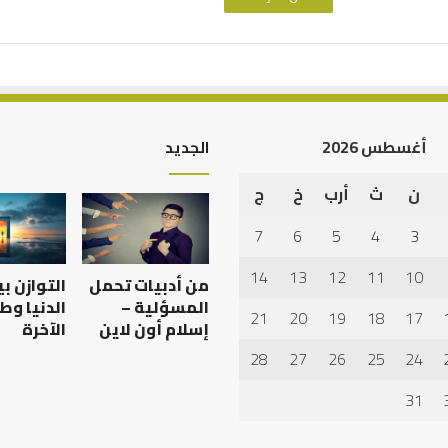
أغسطس 2026
الجديد
ن
ث
أرب
خ
ج
أهم
أسباب
7
6
5
4
3
عدم
استجابة
14
13
12
11
10
من أدبيات تحمل
التوازن ب
الدعاء
المسؤلية –
الدنيا وط
21
20
19
18
17
إسلام أون لاين
الآخرة
28
27
26
25
24
 العبادات شخصية
أهم أسباب عدم استجابة
الدعاء
31