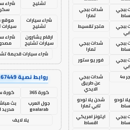
تشليح
شراء سي
 ببجي
شدات ببجي
سكرا
ساط
تمارا
شراء سيارات
موقع ش
 ببجي
متجر تقسيط
تشليح
سيارات 
بي
ارقام يشترون
شراء سي
 ببجي
شدات ببجي
سيارات تشليح
مصدو
ساط
تمارا
شراء سيارات قديمة تشل
 ببجي
فور يو ستور
بي
روابط نصية AA67449
 4u
شدات ببجي
عن طريق
الايدي
كورة 365
كورة س
ا لودو
شحن يلا لودو
جول العرب
بث مباشر
ساط
تابي تمارا
goalarab
مدريد ا
 ببجي
ايتونز امريكي
يلا لايف
ساط
اقساط