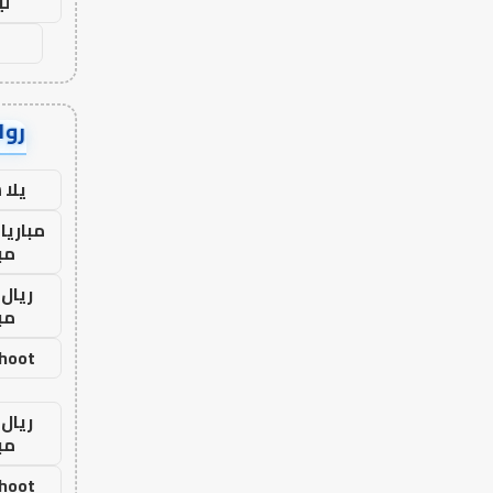
لي
رواب
يلا
مباريا
مب
ريال 
مب
shoot
ريال 
مب
shoot