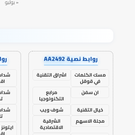
« يوليو
روابط نصية AA2492
رواب
مسك الكلمات
اشراق التقنية
شدات
في قوقل
اق
ان سفن
مرابع
شدات
التكنولوجيا
تم
خيال التقنية
شوف ويب
شدات
تا
مجلة الاسهم
الشرقية
الاقتصادية
ايتونز
اق