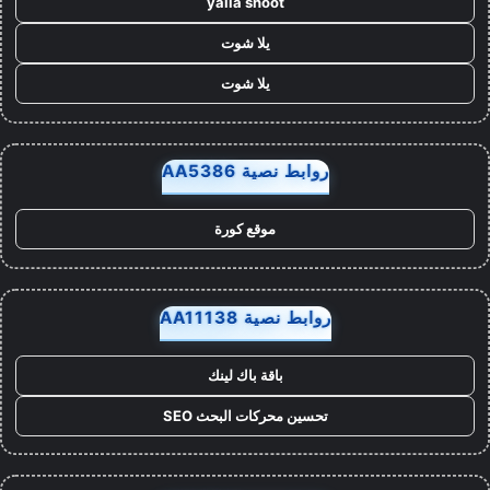
yalla shoot
يلا شوت
يلا شوت
روابط نصية AA5386
موقع كورة
روابط نصية AA11138
باقة باك لينك
تحسين محركات البحث SEO