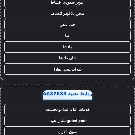
ايتونز سعودي اقساط
شحن يلا لودو اقساط
حناء شعر
حنا
ماتشا
شاي ماتشا
شدات ببجي تمارا
روابط نصية AA32539
خدمات الباك لينك والجيست
guest post مقال ضيف
سوق العرب