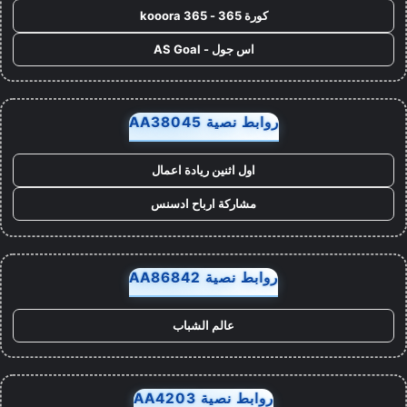
كورة 365 - kooora 365
اس جول - AS Goal
روابط نصية AA38045
اول اثنين ريادة اعمال
مشاركة ارباح ادسنس
روابط نصية AA86842
عالم الشباب
روابط نصية AA4203