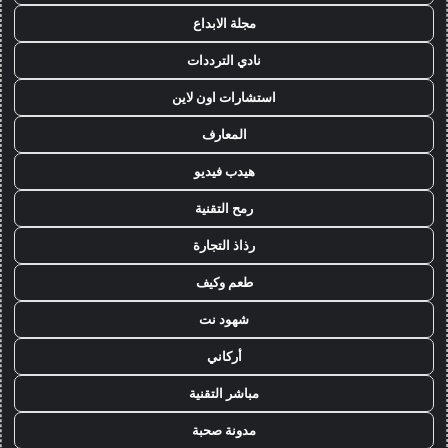
مجلة الابداع
نادي الترددات
استشارات اون لاين
المعارف
هيدب فيديو
رمح التقنية
رذاذ التجارة
طعم وكيف
شهود نت
أركاني
مباشر التقنية
مدونة صحبة