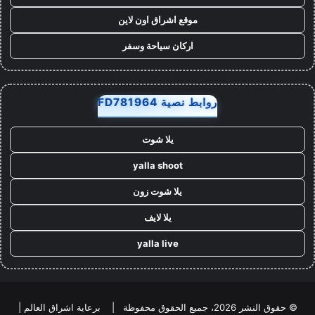
موقع اشراق اون لاين
اركان سياحة وسفر
روابط نصية FD781964
يلا شوت
yalla shoot
يلا شوت زون
يلا لايف
yalla live
© حقوق النشر 2026، جميع الحقوق محفوظة |
برعاية اشراق العالم
|