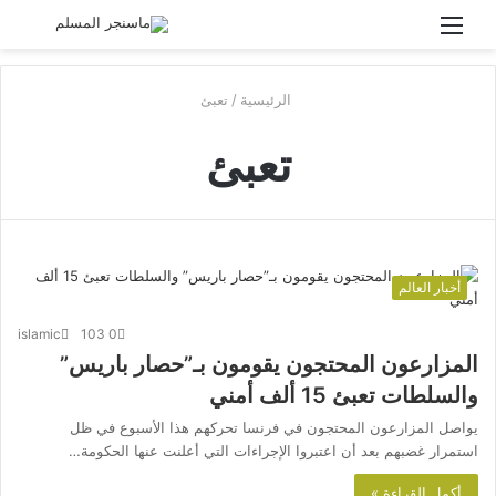
القائمة
بحث
عن
الرئيسية
/
تعبئ
تعبئ
أخبار العالم
islamic
103
0
المزارعون المحتجون يقومون بـ”حصار باريس”
والسلطات تعبئ 15 ألف أمني
يواصل المزارعون المحتجون في فرنسا تحركهم هذا الأسبوع في ظل
استمرار غضبهم بعد أن اعتبروا الإجراءات التي أعلنت عنها الحكومة…
أكمل القراءة »