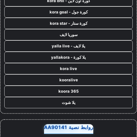
كورة اون لاين - kora onli
كورة جول - kora goal
كورة ستار - kora star
سوريا لايف
يلا لايف - yalla live
يلا كورة - yallakora
kora live
kooralive
koora 365
يلا شوت
روابط نصية AA90141