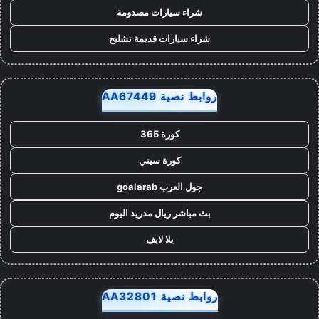
شراء سيارات مصدومة
شراء سيارات قديمة تشليح
روابط نصية AA67449
كورة 365
كورة سيتي
جول العرب goalarab
بث مباشر ريال مدريد اليوم
يلا لايف
روابط نصية AA32801