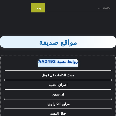
البحث
عن:
مواقع صديقة
روابط نصية AA2492
مسك الكلمات في قوقل
اشراق التقنية
ان سفن
مرابع التكنولوجيا
خيال التقنية