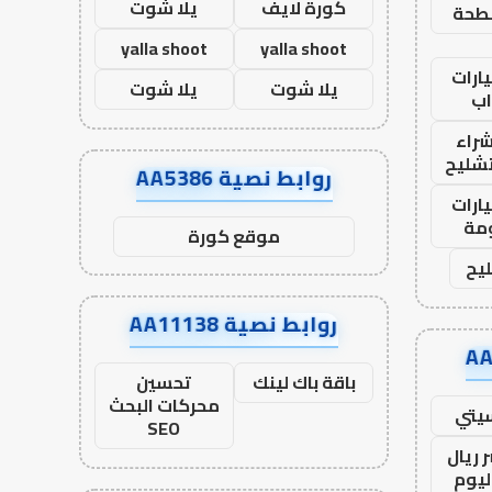
كورة لايف
يلا شوت
طحة
yalla shoot
yalla shoot
ارات
يلا شوت
يلا شوت
ب
راء
تشليح
روابط نصية AA5386
ارات
مة
موقع كورة
يح
روابط نصية AA11138
باقة باك لينك
تحسين
محركات البحث
يتي
SEO
 ريال
ليوم