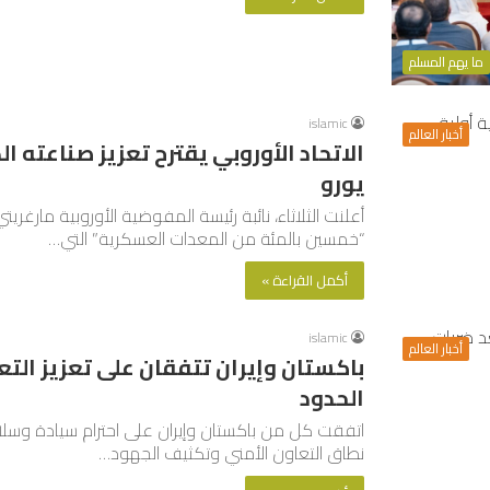
ما يهم المسلم
islamic
أخبار العالم
يورو
“خمسين بالمئة من المعدات العسكرية” التي…
أكمل القراءة »
islamic
أخبار العالم
باكستان وإيران تتفقان على تعزيز التعا
الحدود
اتفقت كل من باكستان وإيران على احترام سيادة وسلا
نطاق التعاون الأمني وتكثيف الجهود…