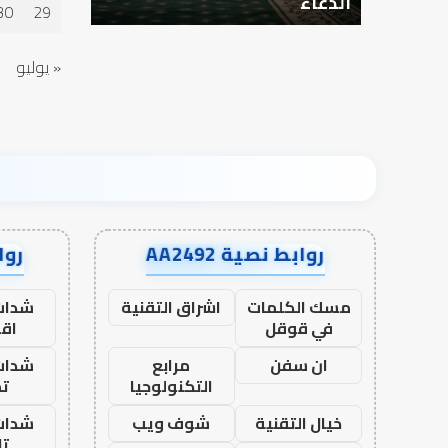
الدعاء
في أدب ال
في
30
29
أدب
الخلاف
« يوليو
روابط نصية AA2492
رواب
مسك الكلمات
اشراق التقنية
شدات
في قوقل
اق
ان سفن
مرابع
شدات
التكنولوجيا
تم
خيال التقنية
شوف ويب
شدات
تا