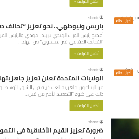
أكمل القراءة »
islamic
أخبار العالم
باريس ونيودلهي.. نحو تعزيز “تحالف د
أفصح رئيس الوزراء الهندي ناريندرا مودي والرئيس الف
“التحالف الدفاعي غير المسبوق” بين الهند…
أكمل القراءة »
islamic
أخبار العالم
الولايات المتحدة تعلن تعزيز جاهزيته
عزز البنتاغون جاهزيته العسكرية في الشرق الأوسط، و
ذلك على ضوء “التصعيد الأخير من قبل…
أكمل القراءة »
islamic
ضرورة تعزيز القيم الأخلاقية في التمو