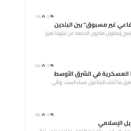
116
0
فاعي غير مسبوق” بين البلدين
رنسي إيمانويل ماكرون الجمعة عن نيتهما تعزيز
164
0
ا العسكرية في الشرق الأوسط
فق ما أعلنت البنتاغون مساء السبت. ويأتي
184
0
يل الإسلامي