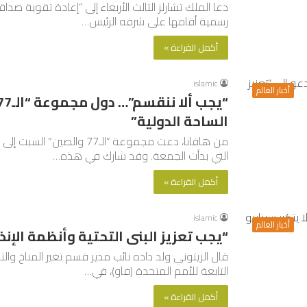
دعا الملك تشارلز الثالث الأربعاء إلى “إعادة تقوية ص
رسمية أقامها على شرفه الرئيس…
أكمل القراءة »
islamic
أخبار العالم
الساحة الدولية”
من هافانا، دعت مجموعة “الـ7
التي بدأت الجمعة. وقد شارك في هذه…
أكمل القراءة »
islamic
أخبار العالم
“يجب تعزيز البنى التحتية وأنظمة الإنذا
قال الزيتوني ولد داده نائب مدير قسم تغير المناخ والت
التابعة للأمم المتحدة (فاو)، في…
أكمل القراءة »