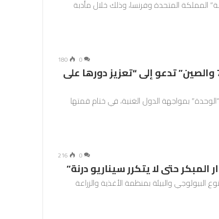
داقة” المملكة المتحدة وفرنسا، وذلك خلال مأدبة
180
0
“يجب ألا ننقسم”… دول مجموعة “الـ77 والصين” تدعو إلى “تعزيز دورها على
7 والصين” السبت إلى “الوحدة” بمواجهة الدول الغنية، في ختام قمتها
216
0
ر المبكر حتى لا يتكرر سيناريو درنة”
نوع البيولوجي والبيئة بمنظمة الأغذية والزراعة