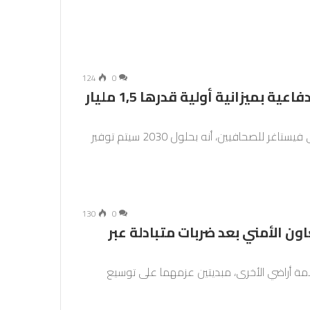
124
0
الاتحاد الأوروبي يقترح تعزيز صناعته الدفاعية بميزانية أولية قدرها 1,5 مليار
أعلنت الثلاثاء، نائبة رئيسة المفوضية الأوروبية مارغريتي فيستاغر للصحافيين، أنه بحلول 2030 سيتم توفير
130
0
ون الأمني بعد ضربات متبادلة عبر
مة أراضي الأخرى، مبديتين عزمهما على توسيع