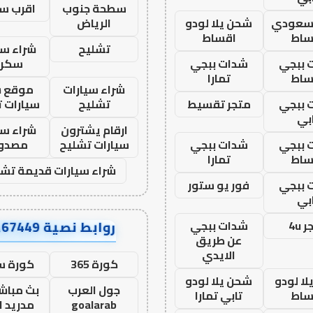
سطحة جنوب
اقرب س
 سعودي
شحن يلا لودو
الرياض
ساط
اقساط
تشليح
شراء سي
 ببجي
شدات ببجي
سكرا
ساط
تمارا
شراء سيارات
موقع ش
 ببجي
متجر تقسيط
تشليح
سيارات 
بي
ارقام يشترون
شراء سي
 ببجي
شدات ببجي
سيارات تشليح
مصدو
ساط
تمارا
شراء سيارات قديمة تشل
 ببجي
فور يو ستور
بي
روابط نصية AA67449
 4u
شدات ببجي
عن طريق
الايدي
كورة 365
كورة س
ا لودو
شحن يلا لودو
جول العرب
بث مباشر
ساط
تابي تمارا
goalarab
مدريد ا