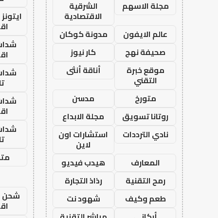
مجلة الاسهم
الشرقية
الاقتصادية
ايتونز
اق
عالم الايفون
مدونة كوكان
شدات
صحيفة نهج
كار نيوز
اق
موقع خبرة
أناقة أنثى
شدات
التقني
تا
متورخ
مدسن
شدات
اق
روتانا تسويق
مجلة الابداع
شدات
نادي الترددات
استشارات اون
تا
لاين
متجر
المعارف
هيدب فيديو
رمح التقنية
رذاذ التجارة
شحن يل
طعم وكيف
شهود نت
اق
أركاني
مباشر التقنية