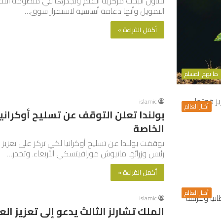
يتناول البحث مركزية القيم وتجذرها في منظومة التم
التمويل وأنها دعامة أساسية لاستقرار سوق…
أكمل القراءة »
ما يهم المسلم
islamic
أخبار العالم
بولندا تعلن التوقف عن تسليح أوكرانيا
الخاصة
توقفت بولندا عن تسليح أوكرانيا لكي تركز على تعزيز
رئيس وزرائها ماتيوش مورافيتسكي الأربعاء. وتجدر…
أكمل القراءة »
أخبار العالم
islamic
الملك تشارلز الثالث يدعو إلى تعزيز الع