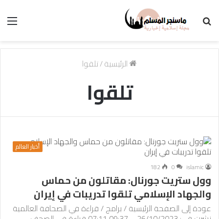
بحث
الق
عن
الرئيسية
/
تلقوا
تلقوا
أخبار العالم
182
0
islamic
وول ستريت جورنال: مقاتلون من حماس
والجهاد الإسلامي تلقوا تدريبات في إيران
عودة إلى الصفحة الرئيسية / برامج / قراءة في الصحافة العالمية
نشرت في: 26/10/2023 – 09:37 07:11 قراءة في الصحف…