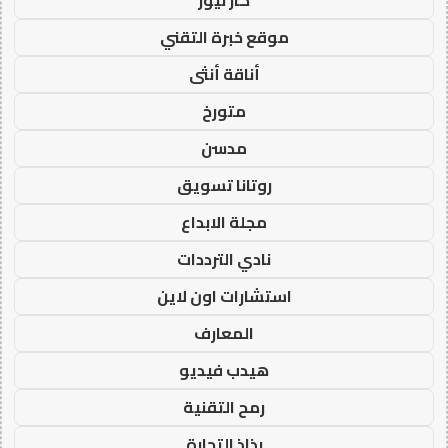
كار نيوز
موقع خبرة التقني
أناقة أنثى
متورخ
مدسن
روتانا تسويق
مجلة الابداع
نادي الترددات
استشارات اون لاين
المعارف
هيدب فيديو
رمح التقنية
رذاذ التجارة