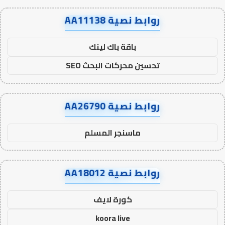
روابط نصية AA11138
باقة باك لينك
تحسين محركات البحث SEO
روابط نصية AA26790
ماسنجر المسلم
روابط نصية AA18012
كورة لايف
koora live