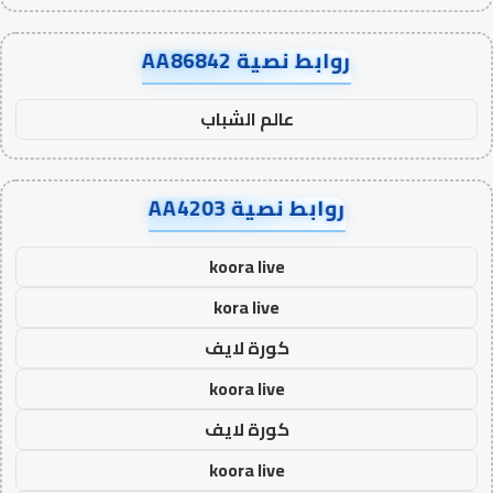
روابط نصية AA86842
عالم الشباب
روابط نصية AA4203
koora live
kora live
كورة لايف
koora live
كورة لايف
koora live