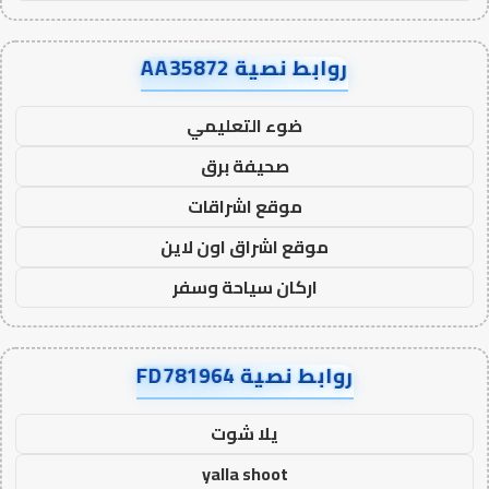
روابط نصية AA35872
ضوء التعليمي
صحيفة برق
موقع اشراقات
موقع اشراق اون لاين
اركان سياحة وسفر
روابط نصية FD781964
يلا شوت
yalla shoot