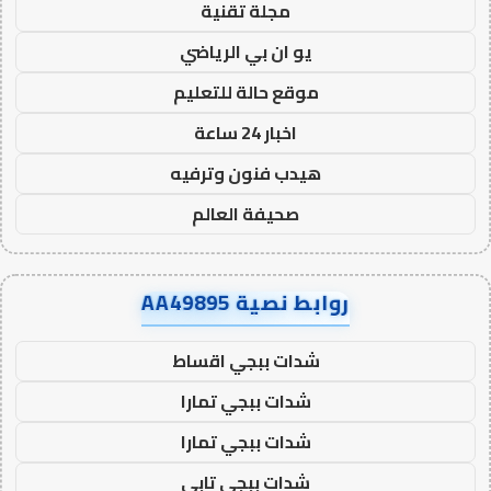
مجلة تقنية
يو ان بي الرياضي
موقع حالة للتعليم
اخبار 24 ساعة
هيدب فنون وترفيه
صحيفة العالم
روابط نصية AA49895
شدات ببجي اقساط
شدات ببجي تمارا
شدات ببجي تمارا
شدات ببجي تابي