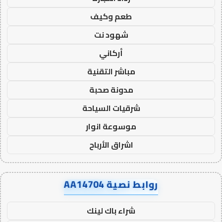
طعم وكيف
شهود نت
أركاني
مباشر التقنية
مدونة صحبة
شرقيات السياحة
موسوعة انوار
اشراق الأرباح
روابط نصية AA14704
شراء باك لينك