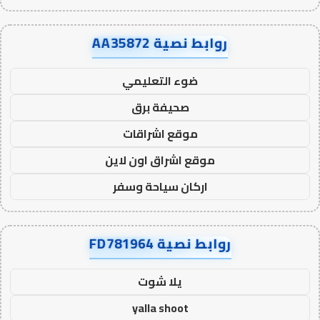
روابط نصية AA35872
ضوء التعليمي
صحيفة برق
موقع اشراقات
موقع اشراق اون لاين
اركان سياحة وسفر
روابط نصية FD781964
يلا شوت
yalla shoot