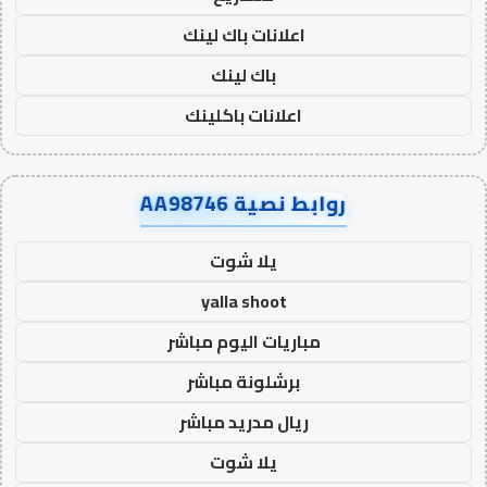
اعلانات باك لينك
باك لينك
اعلانات باكلينك
روابط نصية AA98746
يلا شوت
yalla shoot
مباريات اليوم مباشر
برشلونة مباشر
ريال مدريد مباشر
يلا شوت