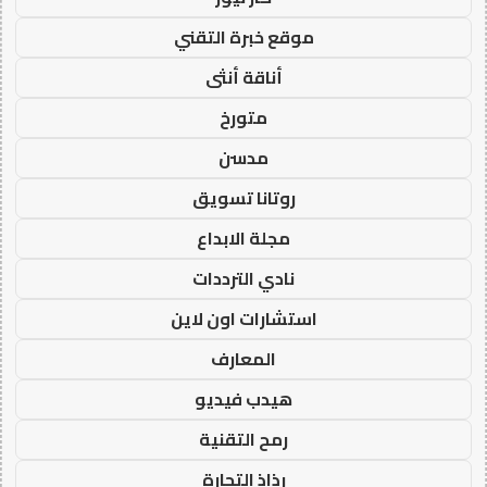
موقع خبرة التقني
أناقة أنثى
متورخ
مدسن
روتانا تسويق
مجلة الابداع
نادي الترددات
استشارات اون لاين
المعارف
هيدب فيديو
رمح التقنية
رذاذ التجارة