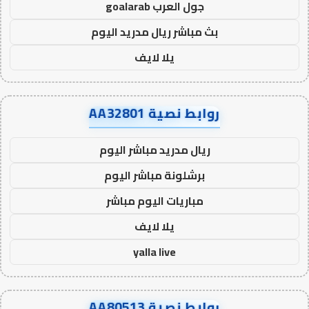
جول العرب goalarab
بث مباشر ريال مدريد اليوم
يلا لايف
روابط نصية AA32801
ريال مدريد مباشر اليوم
برشلونة مباشر اليوم
مباريات اليوم مباشر
يلا لايف
yalla live
روابط نصية AA80513