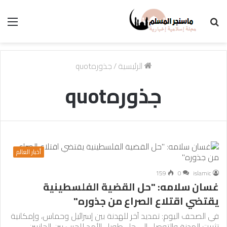
بحث
الق
عن
الرئيسية
/
جذورهquot
جذورهquot
أخبار العالم
159
0
islamic
غسان سلامه: "حل القضية الفلسطينية
يقتضي اقتلاع الصراع من جذوره"
في الصحف اليوم: تمديد آخر للهدنة بين إسرائيل وحماس، وإمكانية
تثبيت الهدنة والتوصل إلى حل طويل الأمد للحرب بين الجانبين…