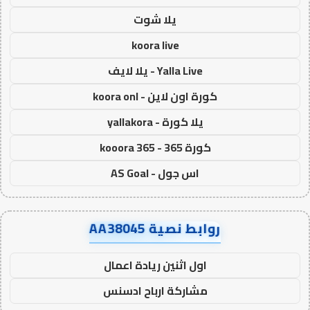
يلا شوت
koora live
Yalla Live - يلا لايف
كورة اون لاين - koora onl
يلا كورة - yallakora
كورة 365 - kooora 365
اس جول - AS Goal
روابط نصية AA38045
اول اثنين ريادة اعمال
مشاركة ارباح ادسنس