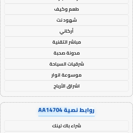
طعم وكيف
شهود نت
أركاني
مباشر التقنية
مدونة صحبة
شرقيات السياحة
موسوعة انوار
اشراق الأرباح
روابط نصية AA14704
شراء باك لينك