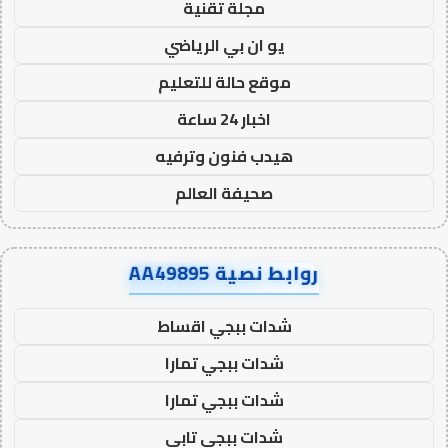
مجلة تقنية
يو ان بي الرياضي
موقع حالة للتعليم
اخبار 24 ساعة
هيدب فنون وترفيه
صحيفة العالم
روابط نصية AA49895
شدات ببجي اقساط
شدات ببجي تمارا
شدات ببجي تمارا
شدات ببجي تابي