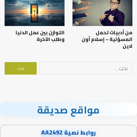
من أدبيات تحمل
التوازن بين عمل الدنيا
المسؤلية – إسلام أون
وطلب الآخرة
لاين
البحث
عن:
مواقع صديقة
روابط نصية AA2492