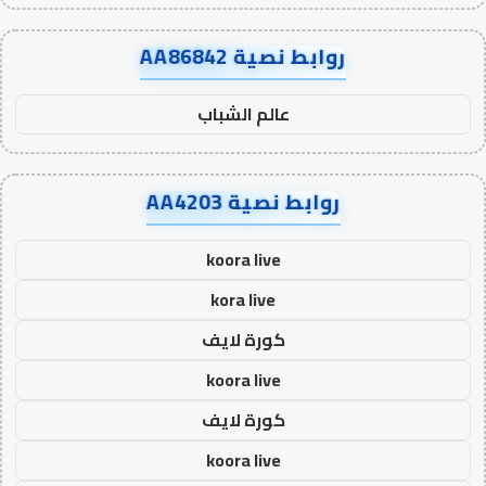
روابط نصية AA86842
عالم الشباب
روابط نصية AA4203
koora live
kora live
كورة لايف
koora live
كورة لايف
koora live