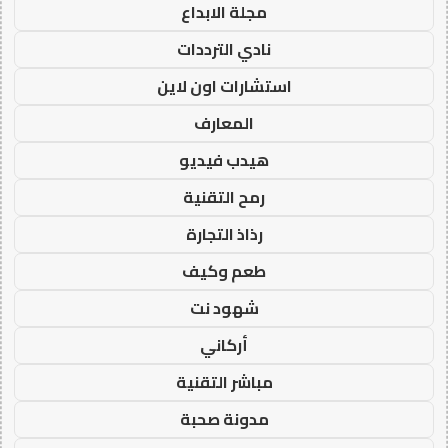
مجلة الابداع
نادي الترددات
استشارات اون لاين
المعارف
هيدب فيديو
رمح التقنية
رذاذ التجارة
طعم وكيف
شهود نت
أركاني
مباشر التقنية
مدونة صحبة