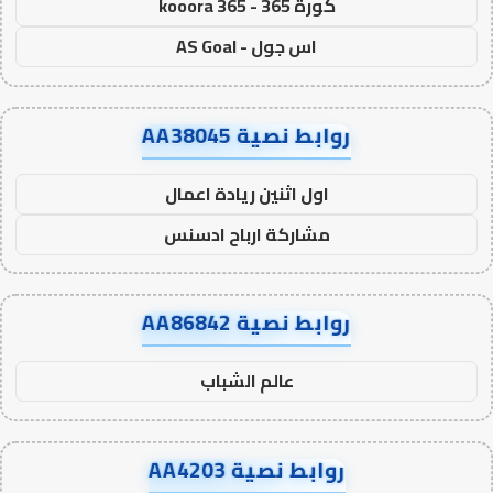
كورة 365 - kooora 365
اس جول - AS Goal
روابط نصية AA38045
اول اثنين ريادة اعمال
مشاركة ارباح ادسنس
روابط نصية AA86842
عالم الشباب
روابط نصية AA4203