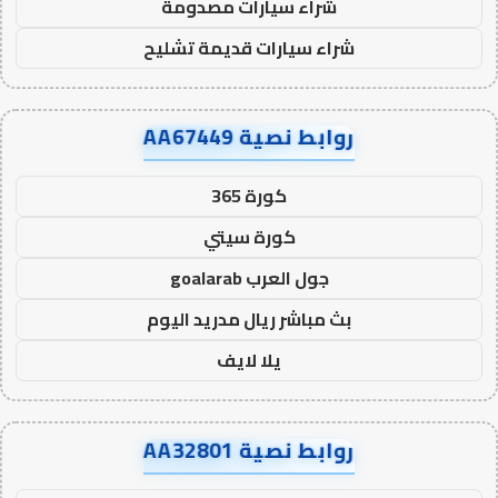
شراء سيارات مصدومة
شراء سيارات قديمة تشليح
روابط نصية AA67449
كورة 365
كورة سيتي
جول العرب goalarab
بث مباشر ريال مدريد اليوم
يلا لايف
روابط نصية AA32801