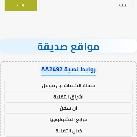
البحث
عن:
مواقع صديقة
روابط نصية AA2492
مسك الكلمات في قوقل
اشراق التقنية
ان سفن
مرابع التكنولوجيا
خيال التقنية