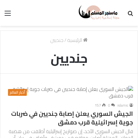
بحث
الق
عن
الرئيسية
/
جنديين
جنديين
أخبار العالم
157
0
islamic
الجيش السوري يعلن إصابة جنديين في ضربات
جوية إسرائيلية قرب دمشق
قال الجيش السوري الأحد، إن صواريخ إسرائيلية أطلقت من هضبة
الجولان المحتلة أصابت مواقع قرب دمشق. وأضاف في بيان أن…