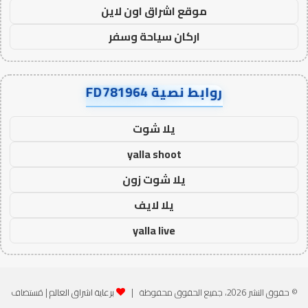
موقع اشراق اون لاين
اركان سياحة وسفر
روابط نصية FD781964
يلا شوت
yalla shoot
يلا شوت زون
يلا لايف
yalla live
© حقوق النشر 2026، جميع الحقوق محفوظة |
برعاية اشراق العالم
| مُستضاف