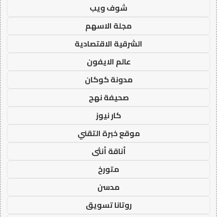
شوف ويب
مجلة الاسهم
الشرقية الاقتصادية
عالم الايفون
مدونة كوكان
صحيفة نهج
كار نيوز
موقع خبرة التقني
أناقة أنثى
متورخ
مدسن
روتانا تسويق