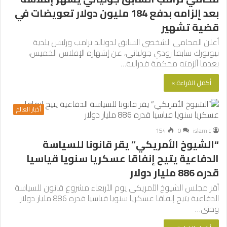
بعد إلزامه بدفع 184 مليون دولار تعويضات في
قضية تشهير
أعلن المحامي الشخصي السابق لدونالد ترامب ورئيس بلدية
نيويورك سابقا رودي جولياني، عن إشهاره الإفلاس الخميس،
بعدما ألزمته محكمة فدرالية…
أكمل القراءة »
أخبار العالم
154
0
islamic
“الشيوخ الأمريكي” يقر قانونا للسياسة
الدفاعية يتيح إنفاقا عسكريا سنويا قياسيا
قدره 886 مليار دولار
أقر مجلس الشيوخ الأمريكي يوم الأربعاء مشروع قانون للسياسة
الدفاعية يتيح إنفاقا عسكريا سنويا قياسيا قدره 886 مليار دولار.
وحتى…