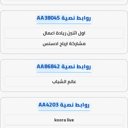
روابط نصية AA38045
اول اثنين ريادة اعمال
مشاركة ارباح ادسنس
روابط نصية AA86842
عالم الشباب
روابط نصية AA4203
koora live