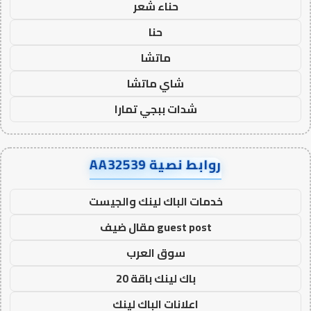
حناء شعر
حنا
ماتشا
شاي ماتشا
شدات ببجي تمارا
روابط نصية AA32539
خدمات الباك لينك والجيست
guest post مقال ضيف
سوق العرب
باك لينك باقة 20
اعلانات الباك لينك