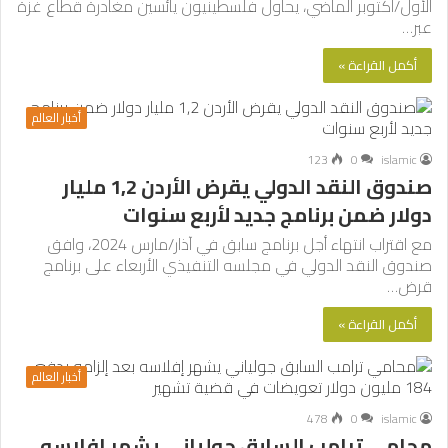
الأول/أكتوبر الماضي، يحاول فلسطينيون يائسين مغادرة قطاع غزة
عبر…
أكمل القراءة »
أخبار العالم
123
0
islamic
صندوق النقد الدولي يقرض الأردن 1,2 مليار
دولار ضمن برنامج جديد لأربع سنوات
مع اقتراب انتهاء أجل برنامج سابق في آذار/مارس 2024، وافق
صندوق النقد الدولي في مجلسه التنفيذي الأربعاء على برنامج
قرض…
أكمل القراءة »
أخبار العالم
478
0
islamic
محامي ترامب السابق جولياني يشهر إفلاسه