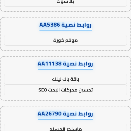
يلا شوت
روابط نصية AA5386
موقع كورة
روابط نصية AA11138
باقة باك لينك
تحسين محركات البحث SEO
روابط نصية AA26790
ماسنجر المسلم