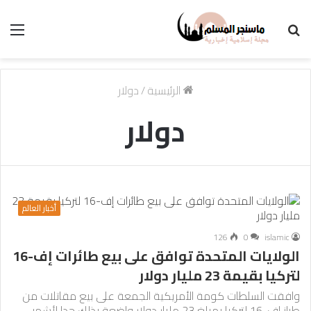
بحث
الق
عن
الرئيسية
/
دولار
دولار
أخبار العالم
126
0
islamic
الولايات المتحدة توافق على بيع طائرات إف-16
لتركيا بقيمة 23 مليار دولار
وافقت السلطات كومة الأمريكية الجمعة على بيع مقاتلات من
طراز إف-16 لتركيا بمبلغ 23 مليار دولار واضعة بذلك حدا لأشهر…