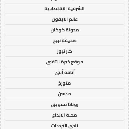
الشرقية الاقتصادية
عالم الايفون
مدونة كوكان
صحيفة نهج
كار نيوز
موقع خبرة التقني
أناقة أنثى
متورخ
مدسن
روتانا تسويق
مجلة الابداع
نادي الترددات