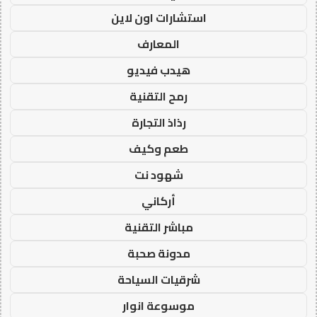
استشارات اون لاين
المعارف
هيدب فيديو
رمح التقنية
رذاذ التجارة
طعم وكيف
شهود نت
أركاني
مباشر التقنية
مدونة صحبة
شرقيات السياحة
موسوعة انوار