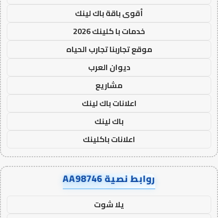
أقوى باقة باك لينك
خدمات با كلينك 2026
موقع تجاربنا تجارب الحياه
ديوان العرب
مشاريع
اعلانات باك لينك
باك لينك
اعلانات باكلينك
روابط نصية AA98746
يلا شوت