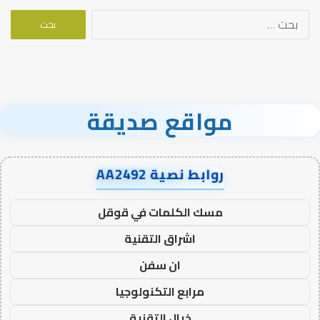
البحث
عن:
مواقع صديقة
روابط نصية AA2492
مسك الكلمات في قوقل
اشراق التقنية
ان سفن
مرابع التكنولوجيا
خيال التقنية