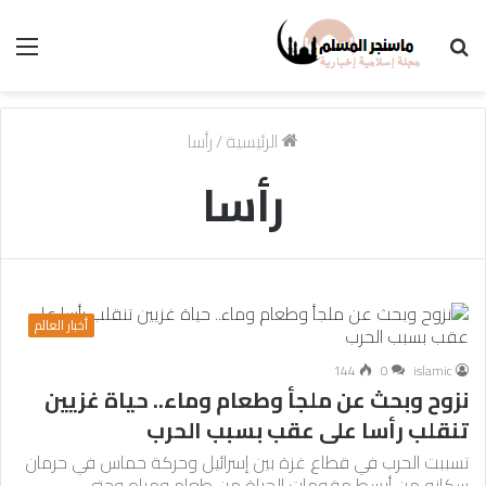
بحث
الق
عن
الرئيسية
/
رأسا
رأسا
أخبار العالم
144
0
islamic
نزوح وبحث عن ملجأ وطعام وماء.. حياة غزيين
تنقلب رأسا على عقب بسبب الحرب
تسببت الحرب في قطاع غزة بين إسرائيل وحركة حماس في حرمان
سكانه من أبسط مقومات الحياة من طعام ومياه وحتى…