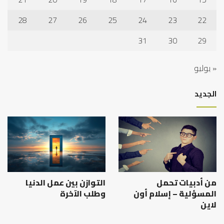
28
27
26
25
24
23
22
31
30
29
« يوليو
الجديد
من أدبيات تحمل
التوازن بين عمل الدنيا
المسؤلية – إسلام أون
وطلب الآخرة
لاين