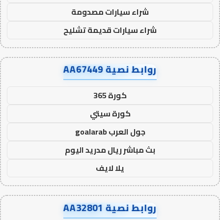
شراء سيارات مصدومة
شراء سيارات قديمة تشليح
روابط نصية AA67449
كورة 365
كورة سيتي
جول العرب goalarab
بث مباشر ريال مدريد اليوم
يلا لايف
روابط نصية AA32801