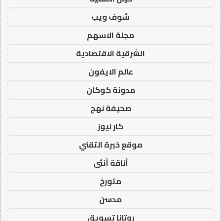
شوف ويب
مجلة الاسهم
الشرقية الاقتصادية
عالم الايفون
مدونة كوكان
صحيفة نهج
كار نيوز
موقع خبرة التقني
أناقة أنثى
متورخ
مدسن
روتانا تسويق