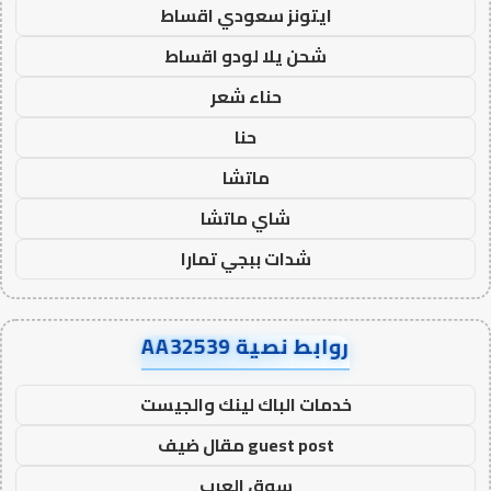
ايتونز سعودي اقساط
شحن يلا لودو اقساط
حناء شعر
حنا
ماتشا
شاي ماتشا
شدات ببجي تمارا
روابط نصية AA32539
خدمات الباك لينك والجيست
guest post مقال ضيف
سوق العرب