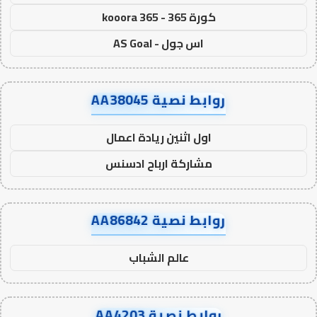
كورة 365 - kooora 365
اس جول - AS Goal
روابط نصية AA38045
اول اثنين ريادة اعمال
مشاركة ارباح ادسنس
روابط نصية AA86842
عالم الشباب
روابط نصية AA4203