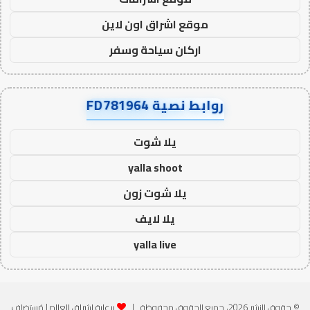
موقع اشراق اون لاين
اركان سياحة وسفر
روابط نصية FD781964
يلا شوت
yalla shoot
يلا شوت زون
يلا لايف
yalla live
© حقوق النشر 2026، جميع الحقوق محفوظة |
برعاية اشراق العالم
| مُستضاف