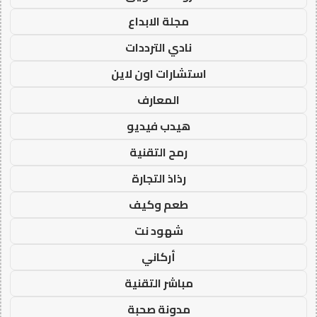
مجلة الابداع
نادي الترددات
استشارات اون لاين
المعارف
هيدب فيديو
رمح التقنية
رذاذ التجارة
طعم وكيف
شهود نت
أركاني
مباشر التقنية
مدونة صحبة