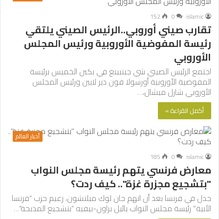
152
0
islamic
تقارب صيني أوروبي..الرئيس الصيني يلتقي
رئيسة المفوضية الأوروبية ورئيس المجلس
الأوروبي
اجتمع الرئيس الصيني شي جينبينغ في بكين الخميس برئيسة
المفوضية الأوروبية أورسولا فون دير لايين ورئيس المجلس
الأوروبي شارل ميشال،…
أكمل القراءة »
أخبار العالم
185
0
islamic
معارض فرنسي يتهم رئيسة مجلس النواب
"بتشجيع مجزرة غزة".. كيف ردت؟
جدل في فرنسا بعد أن اتهم جان لوك ميلنشون، زعيم حزب “فرنسا
الأبية” رئيسة مجلس النواب يائيل براون-بيفيه “بتشجيع المذبحة”…