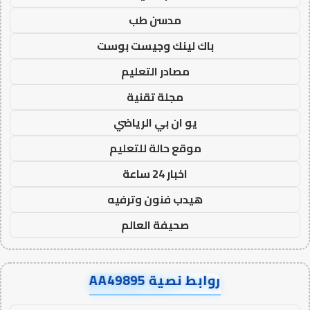
مدسن طب
باك لينك وجيست بوست
مصادر التعليم
مجلة تقنية
يو ان بي الرياضي
موقع حالة للتعليم
اخبار 24 ساعة
هيدب فنون وترفيه
صحيفة العالم
روابط نصية AA49895