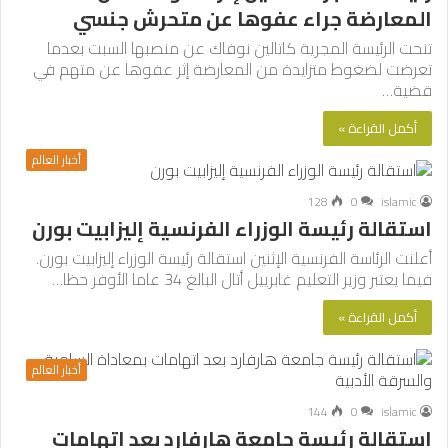
المعارضة جراء عفوها عن متحرش جنسي
تنحت الرئيسة المجرية كاتالين نوفاك عن منصبها السبت بعدما
تعرضت لضغوط متزايدة من المعارضة إثر عفوها عن متهم في
قضية…
أكمل القراءة »
أخبار العالم
128
0
islamic
استقالة رئيسة الوزراء الفرنسية إليزابيت بورن
أعلنت الرئاسة الفرنسية الإثنين استقالة رئيسة الوزراء إليزابيت بورن.
فيما يعتبر وزير التعليم غابرييل أتال البالغ 34 عاما الأوفر حظا…
أكمل القراءة »
أخبار العالم
144
0
islamic
استقالة رئيسة جامعة هارفارد بعد اتهامات