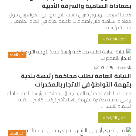
بمعاداة السامية والسرقة الأدبية
بعدما تعرضت لهجوم شرس بسبب شهادتها في الكونغرس حول
معاداة السامية خلال احتجاجات داعمة لغزة في الحرم الجامعي،
قدمت رئيسة…
أكمل القراءة »
أخبار العالم
140
0
islamic
النيابة العامة تطلب محاكمة رئيسة بلدية
بتهمة التواطؤ في الاتجار بالمخدرات
دعت السلطات القضائية الفرنسية إلى محاكمة رئيسة بلدية كانتلو
وهي مدينة صغيرة متهمة إياها بتأخير تركيب كاميرات بغية
السماح بانتشار…
أكمل القراءة »
أخبار العالم