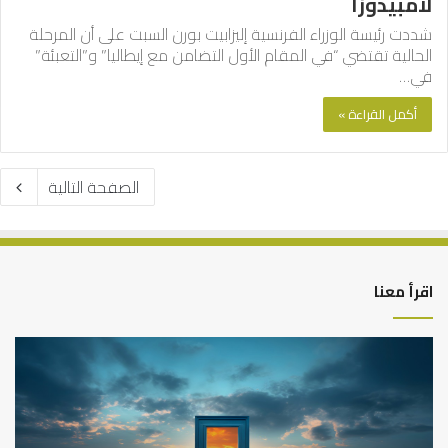
لامبيدوزا
شددت رئيسة الوزراء الفرنسية إليزابيت بورن السبت على أن المرحلة
الحالية تقتضي “في المقام الأول التضامن مع إيطاليا” و”التعبئة”
في…
أكمل القراءة »
الصفحة التالية
اقرأ معنا
التوازن
كي
بين
تش
عمل
الع
الدنيا
شخ
وطلب
الإ