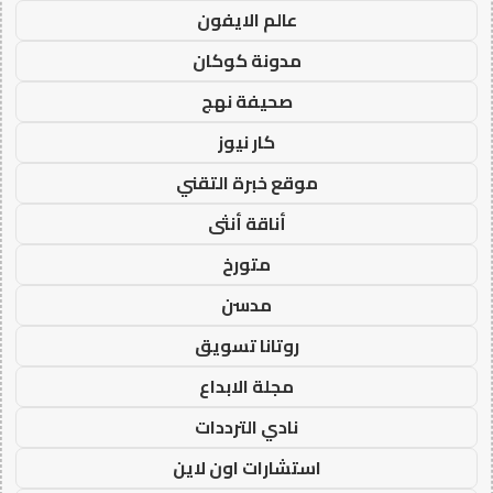
عالم الايفون
مدونة كوكان
صحيفة نهج
كار نيوز
موقع خبرة التقني
أناقة أنثى
متورخ
مدسن
روتانا تسويق
مجلة الابداع
نادي الترددات
استشارات اون لاين