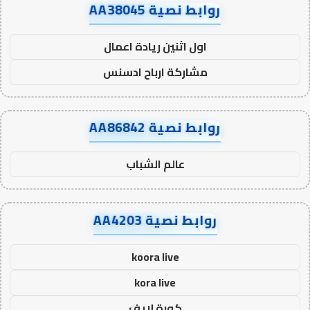
روابط نصية AA38045
اول اثنين ريادة اعمال
مشاركة ارباح ادسنس
روابط نصية AA86842
عالم الشباب
روابط نصية AA4203
koora live
kora live
كورة لايف