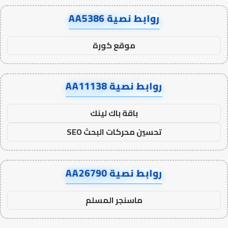
روابط نصية AA5386
موقع كورة
روابط نصية AA11138
باقة باك لينك
تحسين محركات البحث SEO
روابط نصية AA26790
ماسنجر المسلم