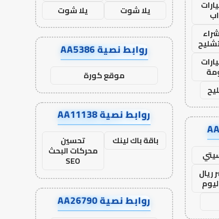
ارات
يلا شوت
يلا شوت
ب
راء
تشليح
روابط نصية AA5386
ارات
مة
موقع كورة
يح
روابط نصية AA11138
باقة باك لينك
تحسين
محركات البحث
يتي
SEO
 ريال
ليوم
روابط نصية AA26790