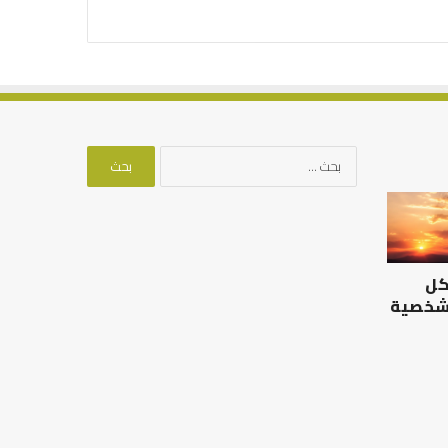
البحث
عن:
الرصيد
التوازن
التربوي
بين
والطفولة
عمل
المبكرة
الدنيا
كل
..
وطلب
كيف
الآخرة
 شخصية
نترجم
الرصيد التربوي والطفولة
خبرات
المبكرة .. كيف نترجم خبرات ما
التوازن بين عمل الدن
ما
قبل المدرسة إلى نجاح؟
الآخرة
قبل
المدرسة
إلى