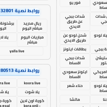
 سعودي
فور يو
ساط
روابط نصية AA32801
شدات
شدات ببجي
جي
عن طريق
ريال مدريد
برشلونة 
الايدي
مباشر اليوم
اليو
ا لودو
شحن لودو عن
مباريات اليوم
يلا لا
طريق الايدي
مباشر
 ببجي
بطاقات ايتونز
yalla live
ستيشن
شدات ببجي
ور
اقساط
روابط نصية AA80513
 امريكي
ايتونز سعودي
ساط
اقساط
ra live
koora live
ا لودو
حناء شعر
ساط
يلا شوت
يلا ش
نا
ماتشا
كورة اون لاين
كورة ج
a goal
- kora onli