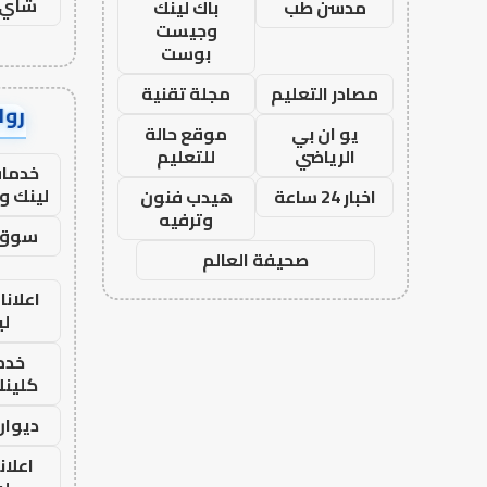
شاي 
مدسن طب
باك لينك
وجيست
بوست
مصادر التعليم
مجلة تقنية
رواب
يو ان بي
موقع حالة
الرياضي
للتعليم
خدمات
لينك و
اخبار 24 ساعة
هيدب فنون
وترفيه
سوق 
صحيفة العالم
اعلانا
لي
خدما
كلينك 26
ديوان
اعلان