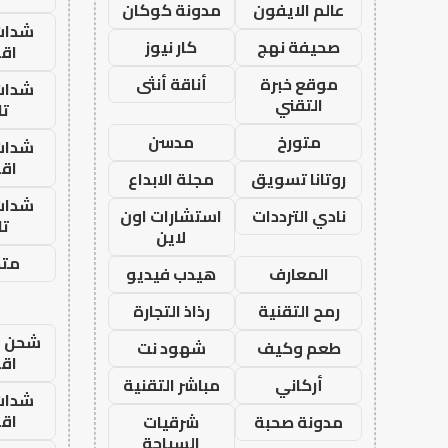
عالم الايفون
مدونة كوكان
شدات
صحيفة نهج
كار نيوز
اق
موقع خبرة
أناقة أنثى
شدات
التقني
تا
متورخ
مدسن
شدات
اق
روتانا تسويق
مجلة الابداع
شدات
نادي الترددات
استشارات اون
تا
لاين
متجر
المعارف
هيدب فيديو
رمح التقنية
رذاذ التجارة
شحن يل
طعم وكيف
شهود نت
اق
أركاني
مباشر التقنية
شدات
اق
مدونة صحبة
شرقيات
السياحة