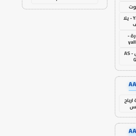
وت
Yalla Live - يلا
ف
ة -
yal
اس جول - AS
G
ارباح
س