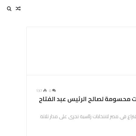
مقال
بحث
عن
عشوائي
137
0
ت محسومة لصالح الرئيس عبد الفتاح
سعة صباحا (07,00 تغ) مراكز الاقتراع في مصر لانتخابات رئاسية تجرى على مدار ثلاثة