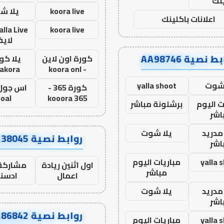
نك
koora live
يلا ش
اعلانات باكلينك
koora live
لاي
ط نصية AA98746
كورة اون لاين
يلا كور
lakora
- koora onl
 شوت
yalla shoot
كورة 365 -
oal
kooora 365
ت اليوم
برشلونة مباشر
اشر
مدريد
يلا شوت
روابط نصية AA38045
اشر
yalla 
مباريات اليوم
اول اثنين ريادة
مشاركة 
مباشر
اعمال
ادسن
مدريد
يلا شوت
اشر
روابط نصية AA86842
yalla 
مباريات اليوم