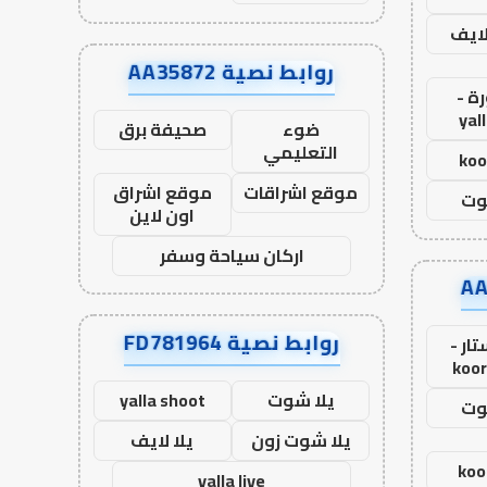
لايف
روابط نصية AA35872
ة -
yal
ضوء
صحيفة برق
التعليمي
koo
موقع اشراقات
موقع اشراق
وت
اون لاين
اركان سياحة وسفر
روابط نصية FD781964
ار -
koor
يلا شوت
yalla shoot
وت
يلا شوت زون
يلا لايف
koo
yalla live