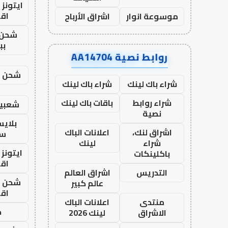
ايتونز
اق
موسوعة انوار
اشراق الأرباح
شحن 
بب
روابط نصية AA14704
شحن يل
شراء باك لينك
شراء باك لينك
شراء روابط
باقات باك لينك
شعبية
نصية
بلاي
اشراق لنك،
اعلانات الباك
ست
شراء
لينك
ايتونز
باكلينكات
اق
التدريس
اشراق العالم
شحن يل
عالم كبير
اق
منتدى
اعلانات الباك
ح
الاشراق
لينك 2026