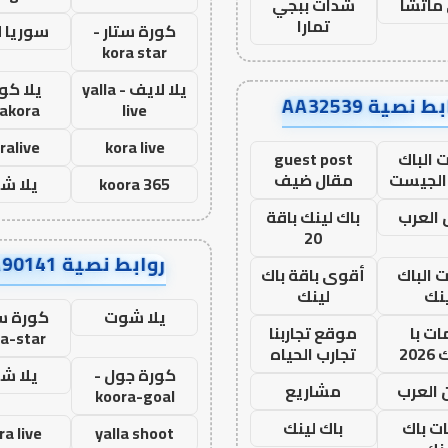
ماتشا
شدات ببجي
تمارا
كورة ستار -
سوريا 
kora star
يلا لايف - yalla
يلا كور
ط نصية AA32539
lakora
live
ralive
kora live
 الباك
guest post
الجيست
مقال ضيف
koora 365
يلا ش
العرب
باك لينك باقة
20
روابط نصية AA90141
ت الباك
أقوى باقة باك
نك
لينك
يلا شوت
كورة ست
ت با
موقع تجاربنا
a-star
20
تجارب الحياه
كورة جول -
يلا ش
 العرب
مشاريع
koora-goal
ات باك
باك لينك
ra live
yalla shoot