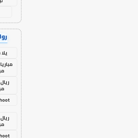
لي
رواب
يلا
مباريا
مب
ريال 
مب
shoot
ريال 
مب
shoot