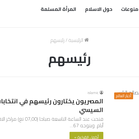
منوعات
حول الاسلام
المرأة المسلمة
الرئيسية
/
رئيسهم
رئيسهم
islamic
أخبار العالم
المصريون يختارون رئيسهم في انتخابا
السيسي
فتحت عند الساعة التا
أيام. ويتوجه 67…
أكمل القراءة »