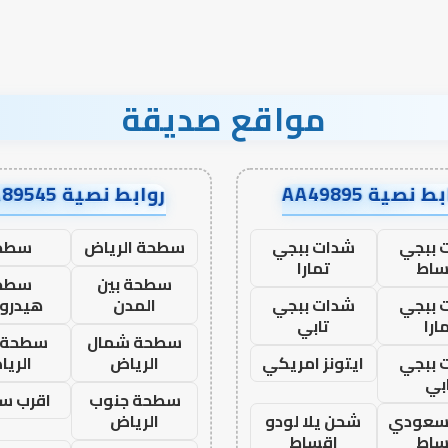
مواقع صديقة
ط نصية AA49895
روابط نصية AA89545
 ببجي
شدات ببجي
سطحة الرياض
سطح
ساط
تمارا
سطحة بين
سطح
 ببجي
شدات ببجي
المدن
هيدرو
ارا
تابي
سطحة شمال
سطحة 
 ببجي
ايتونز امريكي
الرياض
الري
بي
سطحة جنوب
اقرب س
 سعودي
شحن يلا لودو
الرياض
ساط
اقساط