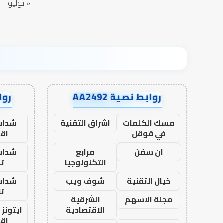
« يوليو
روابط نصية AA2492
رواب
مسك الكلمات
اشراق التقنية
شدات
في قوقل
اق
ان سفن
مرابع
شدات
التكنولوجيا
تم
خيال التقنية
شوف ويب
شدات
تا
مجلة الاسهم
الشرقية
الاقتصادية
ايتونز
اق