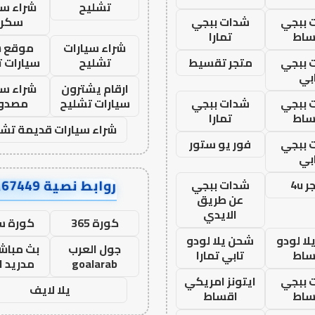
تشليح
شراء سي
 ببجي
شدات ببجي
سكرا
ساط
تمارا
شراء سيارات
موقع ش
 ببجي
متجر تقسيط
تشليح
سيارات 
بي
ارقام يشترون
شراء سي
 ببجي
شدات ببجي
سيارات تشليح
مصدو
ساط
تمارا
شراء سيارات قديمة تشل
 ببجي
فور يو ستور
بي
روابط نصية AA67449
 4u
شدات ببجي
عن طريق
الايدي
كورة 365
كورة س
ا لودو
شحن يلا لودو
جول العرب
بث مباشر
ساط
تابي تمارا
goalarab
مدريد ا
 ببجي
ايتونز امريكي
يلا لايف
ساط
اقساط