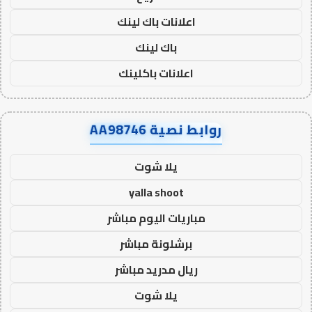
اعلانات باك لينك
باك لينك
اعلانات باكلينك
روابط نصية AA98746
يلا شوت
yalla shoot
مباريات اليوم مباشر
برشلونة مباشر
ريال مدريد مباشر
يلا شوت