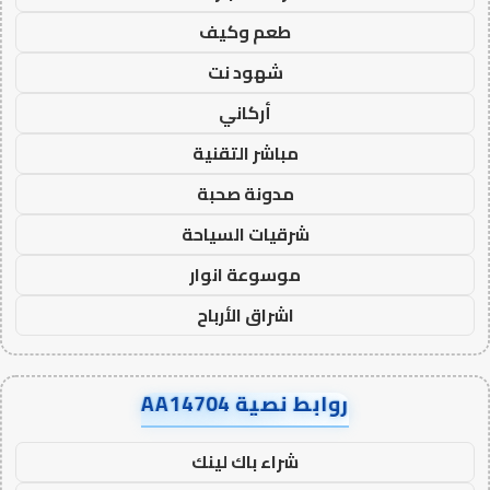
طعم وكيف
شهود نت
أركاني
مباشر التقنية
مدونة صحبة
شرقيات السياحة
موسوعة انوار
اشراق الأرباح
روابط نصية AA14704
شراء باك لينك