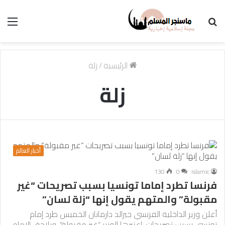
بحث
الق
عن
الرئيسية
/
زلة
زلة
أخبار العالم
130
0
islamic
فرنسا تطرد إماما تونسيا بسبب تصريحات “غير
مقبولة” والمتهم يقول إنها “زلة لسان”
أعلن وزير الداخلية الفرنسي جيرالد دارمانان الخميس طرد إمام
تونسي بسبب تصريحات، اعتبرها الوزير “غير مقبولة”. ويلاحق الإمام