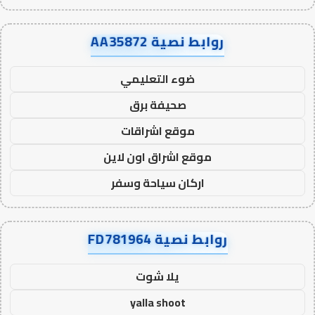
روابط نصية AA35872
ضوء التعليمي
صحيفة برق
موقع اشراقات
موقع اشراق اون لاين
اركان سياحة وسفر
روابط نصية FD781964
يلا شوت
yalla shoot