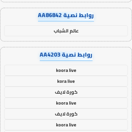
روابط نصية AA86842
عالم الشباب
روابط نصية AA4203
koora live
kora live
كورة لايف
koora live
كورة لايف
koora live