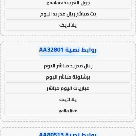
جول العرب goalarab
بث مباشر ريال مدريد اليوم
يلا لايف
روابط نصية AA32801
ريال مدريد مباشر اليوم
برشلونة مباشر اليوم
مباريات اليوم مباشر
يلا لايف
yalla live
روابط نصية AA80513