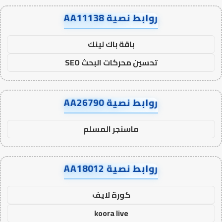
روابط نصية AA11138
باقة باك لينك
تحسين محركات البحث SEO
روابط نصية AA26790
ماسنجر المسلم
روابط نصية AA18012
كورة لايف
koora live