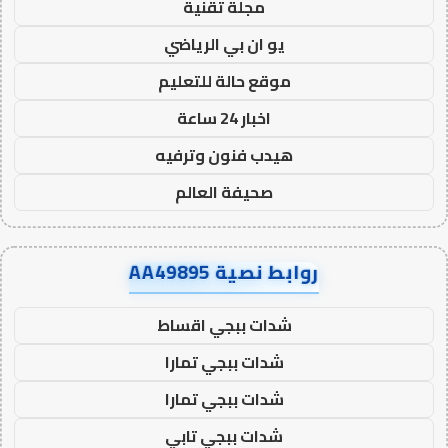
مجلة تقنية
يو ان بي الرياضي
موقع حالة للتعليم
اخبار 24 ساعة
هيدب فنون وترفيه
صحيفة العالم
روابط نصية AA49895
شدات ببجي اقساط
شدات ببجي تمارا
شدات ببجي تمارا
شدات ببجي تابي