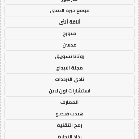
موقع خبرة التقني
أناقة أنثى
متورخ
مدسن
روتانا تسويق
مجلة الابداع
نادي الترددات
استشارات اون لاين
المعارف
هيدب فيديو
رمح التقنية
رذاذ التجارة