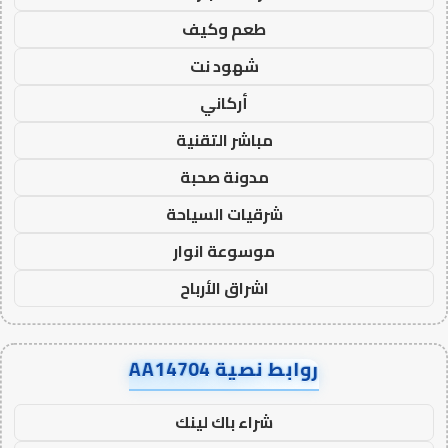
طعم وكيف
شهود نت
أركاني
مباشر التقنية
مدونة صحبة
شرقيات السياحة
موسوعة انوار
اشراق الأرباح
روابط نصية AA14704
شراء باك لينك