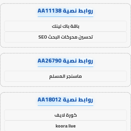
روابط نصية AA11138
باقة باك لينك
تحسين محركات البحث SEO
روابط نصية AA26790
ماسنجر المسلم
روابط نصية AA18012
كورة لايف
koora live