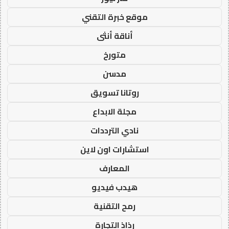
موقع خبرة التقني
أناقة أنثى
متورخ
مدسن
روتانا تسويق
مجلة الابداع
نادي الترددات
استشارات اون لاين
المعارف
هيدب فيديو
رمح التقنية
رذاذ التجارة