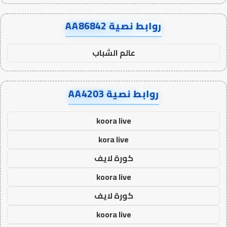
روابط نصية AA86842
عالم الشباب
روابط نصية AA4203
koora live
kora live
كورة لايف
koora live
كورة لايف
koora live