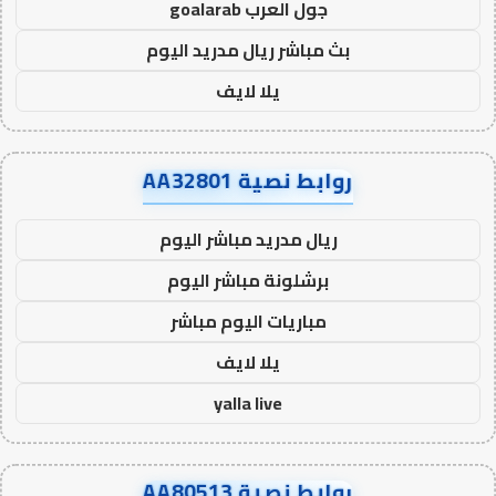
جول العرب goalarab
بث مباشر ريال مدريد اليوم
يلا لايف
روابط نصية AA32801
ريال مدريد مباشر اليوم
برشلونة مباشر اليوم
مباريات اليوم مباشر
يلا لايف
yalla live
روابط نصية AA80513