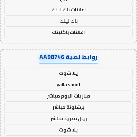
اعلانات باك لينك
باك لينك
اعلانات باكلينك
روابط نصية AA98746
يلا شوت
yalla shoot
مباريات اليوم مباشر
برشلونة مباشر
ريال مدريد مباشر
يلا شوت