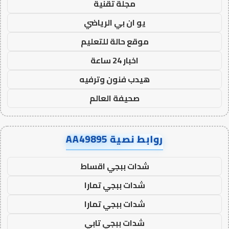
مجلة تقنية
يو ان بي الرياضي
موقع حالة للتعليم
اخبار 24 ساعة
هيدب فنون وترفيه
صحيفة العالم
روابط نصية AA49895
شدات ببجي اقساط
شدات ببجي تمارا
شدات ببجي تمارا
شدات ببجي تابي