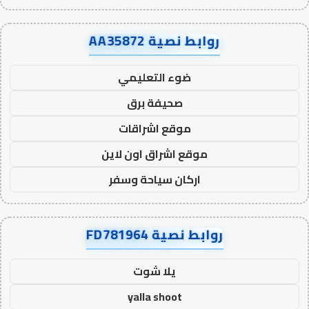
روابط نصية AA35872
ضوء التعليمي
صحيفة برق
موقع اشراقات
موقع اشراق اون لاين
اركان سياحة وسفر
روابط نصية FD781964
يلا شوت
yalla shoot