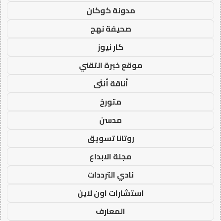
مدونة كوكان
صحيفة نهج
كار نيوز
موقع خبرة التقني
أناقة أنثى
متورخ
مدسن
روتانا تسويق
مجلة الابداع
نادي الترددات
استشارات اون لاين
المعارف