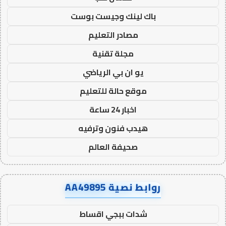
باك لينك وجيست بوست
مصادر التعليم
مجلة تقنية
يو ان بي الرياضي
موقع حالة للتعليم
اخبار 24 ساعة
هيدب فنون وترفيه
صحيفة العالم
روابط نصية AA49895
شدات ببجي اقساط