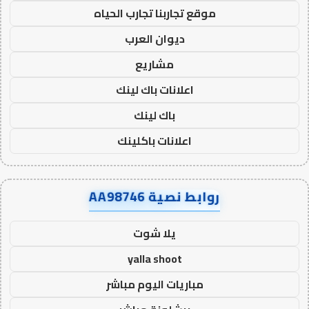
موقع تجاربنا تجارب الحياه
ديوان العرب
مشاريع
اعلانات باك لينك
باك لينك
اعلانات باكلينك
روابط نصية AA98746
يلا شوت
yalla shoot
مباريات اليوم مباشر