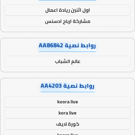
اول اثنين ريادة اعمال
مشاركة ارباح ادسنس
روابط نصية AA86842
عالم الشباب
روابط نصية AA4203
koora live
kora live
كورة لايف
koora live