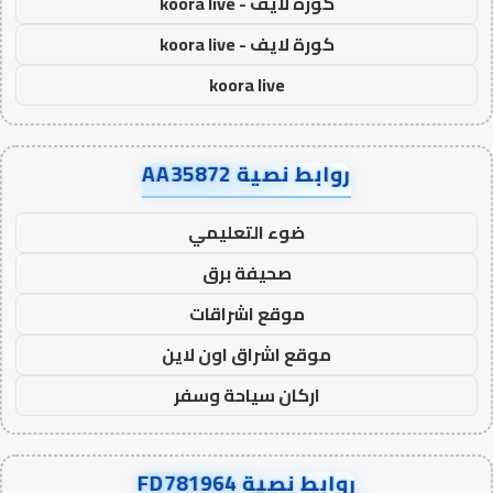
كورة لايف - koora live
كورة لايف - koora live
koora live
روابط نصية AA35872
ضوء التعليمي
صحيفة برق
موقع اشراقات
موقع اشراق اون لاين
اركان سياحة وسفر
روابط نصية FD781964