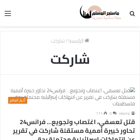
بحث
الق
عن
الرئيسية
/
شاركت
شاركت
أخبار العالم
117
0
islamic
قتل تعسفي، اغتصاب وتجويع… فرانس24
تحاور خبيرة أممية مستقلة شاركت في تقرير
عن انتهاكات إسرائيلية محتملة بحق