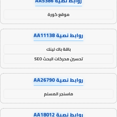
روابط نصية AA5386
موقع كورة
روابط نصية AA11138
باقة باك لينك
تحسين محركات البحث SEO
روابط نصية AA26790
ماسنجر المسلم
روابط نصية AA18012