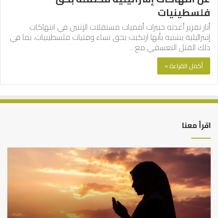
فلسطينيات
أثار تقرير أعدته خبيرات أمميات مستقلات الإثنين في انتهاكات
إسرائيلية يشتبه بأنها ارتكبت بحق نساء وفتيات فلسطينيات، بما في
ذلك القتل التعسفي مع…
أكمل القراءة »
اقرأ معنا
كيف
أه
تشكل
أسب
العبادات
عد
شخصية
است
الإنسان؟
الد