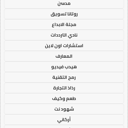
مدسن
روتانا تسويق
مجلة الابداع
نادي الترددات
استشارات اون لاين
المعارف
هيدب فيديو
رمح التقنية
رذاذ التجارة
طعم وكيف
شهود نت
أركاني