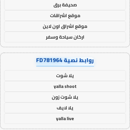
صحيفة برق
موقع اشراقات
موقع اشراق اون لاين
اركان سياحة وسفر
روابط نصية FD781964
يلا شوت
yalla shoot
يلا شوت زون
يلا لايف
yalla live