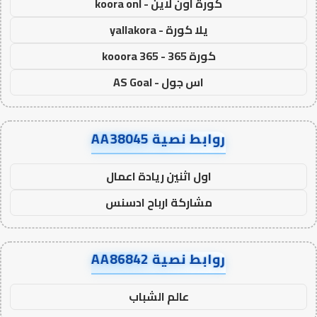
كورة اون لاين - koora onl
يلا كورة - yallakora
كورة 365 - kooora 365
اس جول - AS Goal
روابط نصية AA38045
اول اثنين ريادة اعمال
مشاركة ارباح ادسنس
روابط نصية AA86842
عالم الشباب