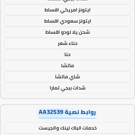
ايتونز امريكي اقساط
ايتونز سعودي اقساط
شحن يلا لودو اقساط
حناء شعر
حنا
ماتشا
شاي ماتشا
شدات ببجي تمارا
روابط نصية AA32539
خدمات الباك لينك والجيست