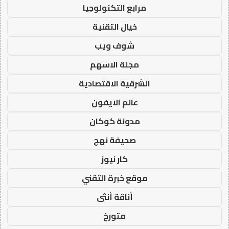
مرابع التكنولوجيا
خيال التقنية
شوف ويب
مجلة الاسهم
الشرقية الاقتصادية
عالم الايفون
مدونة كوكان
صحيفة نهج
كار نيوز
موقع خبرة التقني
أناقة أنثى
متورخ