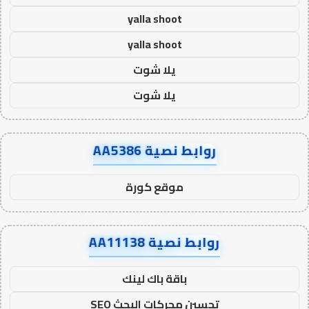
yalla shoot
yalla shoot
يلا شوت
يلا شوت
روابط نصية AA5386
موقع كورة
روابط نصية AA11138
باقة باك لينك
تحسين محركات البحث SEO