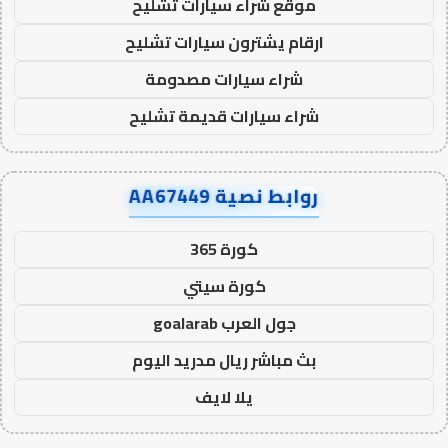
موقع شراء سيارات تشليح
ارقام يشترون سيارات تشليح
شراء سيارات مصدومة
شراء سيارات قديمة تشليح
روابط نصية AA67449
كورة 365
كورة سيتي
جول العرب goalarab
بث مباشر ريال مدريد اليوم
يلا لايف