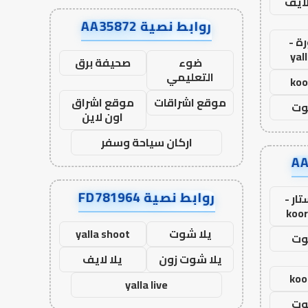
لايف
روابط نصية AA35872
ة -
yal
ضوء
صحيفة برق
التعليمي
koo
موقع اشراقات
موقع اشراق
وت
اون لاين
اركان سياحة وسفر
روابط نصية FD781964
ار -
koor
يلا شوت
yalla shoot
وت
يلا شوت زون
يلا لايف
koo
yalla live
وت