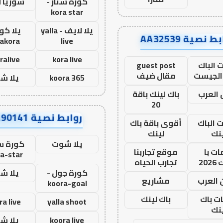
كورة ستار -
سوريا 
kora star
يلا لايف - yalla
يلا كور
ط نصية AA32539
lakora
live
ralive
kora live
 الباك
guest post
الجيست
مقال ضيف
koora 365
يلا ش
العرب
باك لينك باقة
20
روابط نصية AA90141
ت الباك
أقوى باقة باك
نك
لينك
يلا شوت
كورة ست
ت با
موقع تجاربنا
a-star
20
تجارب الحياه
كورة جول -
يلا ش
 العرب
مشاريع
koora-goal
ات باك
باك لينك
ra live
yalla shoot
نك
koora live
يلا ش