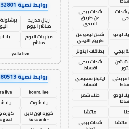
ساط
روابط نصية AA32801
شدات
شدات ببجي
جي
عن طريق
ريال مدريد
برشلونة 
الايدي
مباشر اليوم
اليو
ا لودو
شحن لودو عن
مباريات اليوم
يلا لا
طريق الايدي
مباشر
 ببجي
بطاقات ايتونز
yalla live
ستيشن
شدات ببجي
ور
اقساط
روابط نصية AA80513
 امريكي
ايتونز سعودي
ساط
اقساط
ra live
koora live
ا لودو
حناء شعر
ساط
يلا شوت
يلا ش
نا
ماتشا
كورة اون لاين
كورة ج
a goal
- kora onli
ماتشا
شدات ببجي
تمارا