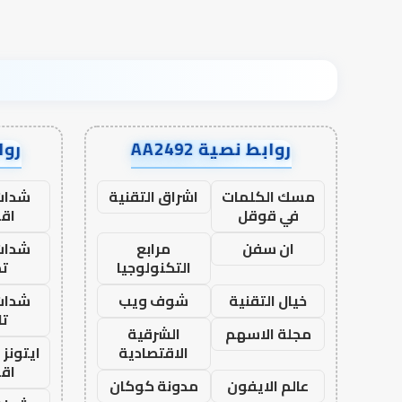
روابط نصية AA2492
رواب
مسك الكلمات
اشراق التقنية
شدات
في قوقل
اق
ان سفن
مرابع
شدات
التكنولوجيا
تم
خيال التقنية
شوف ويب
شدات
تا
مجلة الاسهم
الشرقية
الاقتصادية
ايتونز
اق
عالم الايفون
مدونة كوكان