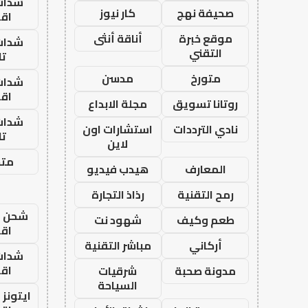
شدات
صحيفة نهج
كار نيوز
اق
موقع خبرة
أناقة أنثى
شدات
التقني
تا
متورخ
مدسن
شدات
اق
روتانا تسويق
مجلة الابداع
شدات
نادي الترددات
استشارات اون
تا
لاين
متجر
المعارف
هيدب فيديو
رمح التقنية
رذاذ التجارة
شحن يل
طعم وكيف
شهود نت
اق
أركاني
مباشر التقنية
شدات
اق
مدونة صحبة
شرقيات
السياحة
ايتونز