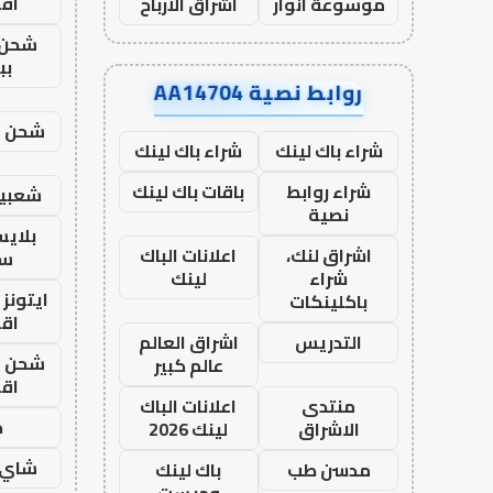
اق
موسوعة انوار
اشراق الأرباح
شحن 
بب
روابط نصية AA14704
شحن يل
شراء باك لينك
شراء باك لينك
شراء روابط
باقات باك لينك
شعبية
نصية
بلاي
اشراق لنك،
اعلانات الباك
ست
شراء
لينك
ايتونز
باكلينكات
اق
التدريس
اشراق العالم
شحن يل
عالم كبير
اق
منتدى
اعلانات الباك
ح
الاشراق
لينك 2026
شاي 
مدسن طب
باك لينك