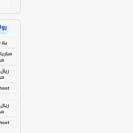
رواب
يلا
مباريا
مب
ريال 
مب
shoot
ريال 
مب
shoot