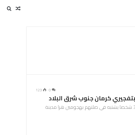
مقال
بحث
عن
عشوائي
123
0
أعلنت وزارة المخابرات الإيرانية عن إلقاء القبض على 35 شخصا يشتبه في صلتهم بهجومين هزا مدينة