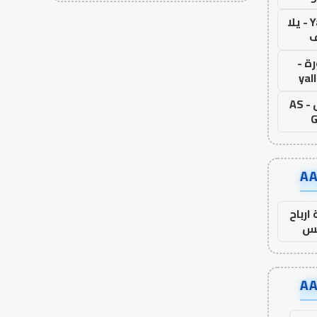
Yalla Live - يلا
ف
ة -
yal
اس جول - AS
G
ارباح
س