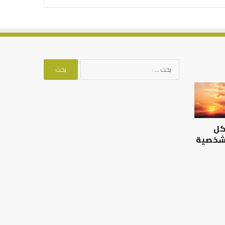
البحث
عن:
الرصيد
التوازن
التربوي
بين
والطفولة
عمل
المبكرة
الدنيا
كل
..
وطلب
كيف
الآخرة
 شخصية
نترجم
الرصيد التربوي والطفولة
خبرات
المبكرة .. كيف نترجم خبرات ما
التوازن بين عمل الدن
ما
قبل المدرسة إلى نجاح؟
الآخرة
قبل
المدرسة
إلى
نجاح؟