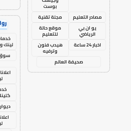
وجيست
بوست
مصادر التعليم
مجلة تقنية
رواب
يو ان بي
موقع حالة
الرياضي
للتعليم
خدمات
لينك و
اخبار 24 ساعة
هيدب فنون
وترفيه
سوق 
صحيفة العالم
اعلانا
لي
خدما
كلينك 26
ديوان
اعلان
لي