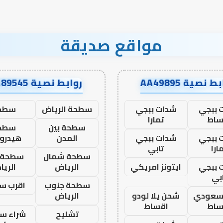
مواقع صديقة
ط نصية AA49895
روابط نصية AA89545
 ببجي
شدات ببجي
سطحة الرياض
سطح
ساط
تمارا
سطحة بين
سطح
 ببجي
شدات ببجي
المدن
هيدرو
ارا
تابي
سطحة شمال
سطحة 
 ببجي
ايتونز امريكي
الرياض
الري
بي
سطحة جنوب
اقرب س
 سعودي
شحن يلا لودو
الرياض
ساط
اقساط
تشليح
شراء سي