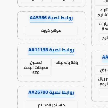
ب
راء
تشليح
روابط نصية AA5386
ارات
مة
موقع كورة
يح
روابط نصية AA11138
باقة باك لينك
تحسين
محركات البحث
يتي
SEO
 ريال
ليوم
روابط نصية AA26790
ماسنجر المسلم