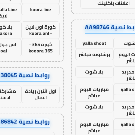
اعلانات باكلينك
koora live
لاي
ط نصية AA98746
كورة اون لاين
يلا كور
lakora
- koora onl
 شوت
yalla shoot
كورة 365 -
oal
kooora 365
ت اليوم
برشلونة مباشر
اشر
مدريد
يلا شوت
روابط نصية AA38045
اشر
yalla 
مباريات اليوم
اول اثنين ريادة
مشاركة 
مباشر
اعمال
ادسن
مدريد
يلا شوت
اشر
روابط نصية AA86842
yalla 
مباريات اليوم
مباشر