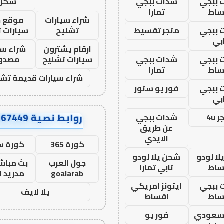
 ببجي
شدات ببجي
سكرا
ساط
تمارا
شراء سيارات
موقع ش
 ببجي
متجر تقسيط
تشليح
سيارات 
بي
ارقام يشترون
شراء سي
 ببجي
شدات ببجي
سيارات تشليح
مصدو
ساط
تمارا
شراء سيارات قديمة تشل
 ببجي
فور يو ستور
بي
روابط نصية AA67449
 4u
شدات ببجي
عن طريق
الايدي
كورة 365
كورة س
ا لودو
شحن يلا لودو
جول العرب
بث مباشر
ساط
تابي تمارا
goalarab
مدريد ا
 ببجي
ايتونز امريكي
يلا لايف
ساط
اقساط
 سعودي
فور يو