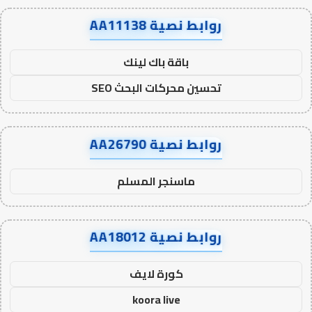
روابط نصية AA11138
باقة باك لينك
تحسين محركات البحث SEO
روابط نصية AA26790
ماسنجر المسلم
روابط نصية AA18012
كورة لايف
koora live