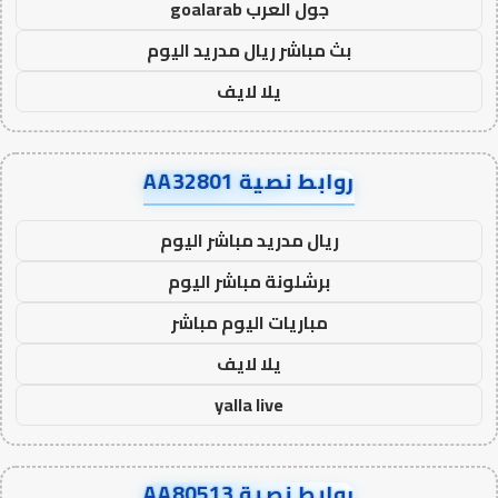
جول العرب goalarab
بث مباشر ريال مدريد اليوم
يلا لايف
روابط نصية AA32801
ريال مدريد مباشر اليوم
برشلونة مباشر اليوم
مباريات اليوم مباشر
يلا لايف
yalla live
روابط نصية AA80513