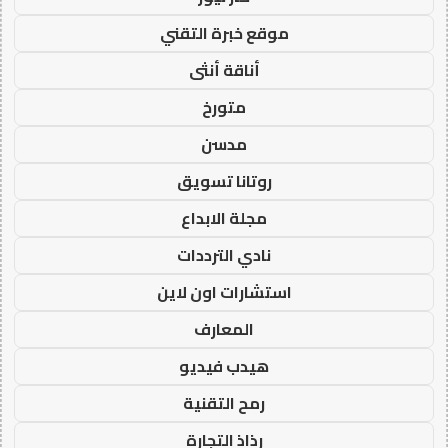
موقع خبرة التقني
أناقة أنثى
متورخ
مدسن
روتانا تسويق
مجلة الابداع
نادي الترددات
استشارات اون لاين
المعارف
هيدب فيديو
رمح التقنية
رذاذ التجارة