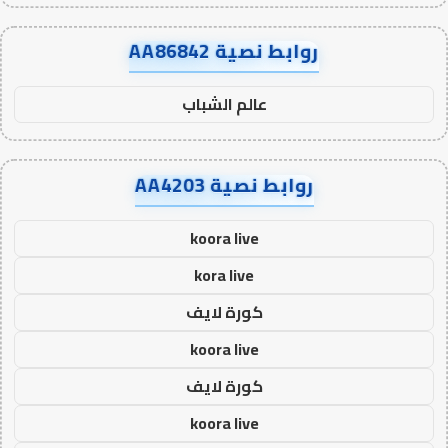
روابط نصية AA86842
عالم الشباب
روابط نصية AA4203
koora live
kora live
كورة لايف
koora live
كورة لايف
koora live