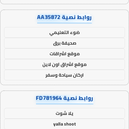
روابط نصية AA35872
ضوء التعليمي
صحيفة برق
موقع اشراقات
موقع اشراق اون لاين
اركان سياحة وسفر
روابط نصية FD781964
يلا شوت
yalla shoot