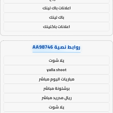
اعلانات باك لينك
باك لينك
اعلانات باكلينك
روابط نصية AA98746
يلا شوت
yalla shoot
مباريات اليوم مباشر
برشلونة مباشر
ريال مدريد مباشر
يلا شوت