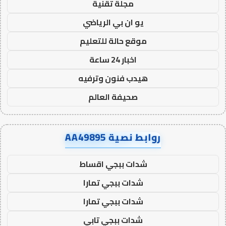
مجلة تقنية
يو ان بي الرياضي
موقع حالة للتعليم
اخبار 24 ساعة
هيدب فنون وترفيه
صحيفة العالم
روابط نصية AA49895
شدات ببجي اقساط
شدات ببجي تمارا
شدات ببجي تمارا
شدات ببجي تابي