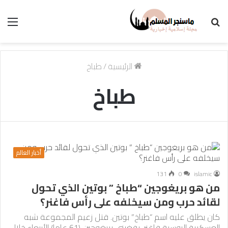
بحث
الق
عن
الرئيسية
/
طباخ
طباخ
أخبار العالم
131
0
islamic
من هو بريغوجين “طباخ ” بوتين الذي تحول
لقائد حرب ومن سيخلفه على رأس فاغنر؟
كان يطلق عليه اسم “طباخ” بوتين. قتل زعيم المجموعة شبه
العسكرية الروسية فاغنر، يفغيني بريغوجين (61 عاما) الأربعاء خلال