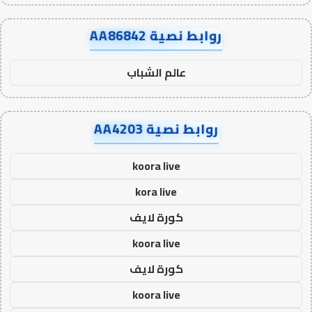
روابط نصية AA86842
عالم الشباب
روابط نصية AA4203
koora live
kora live
كورة لايف
koora live
كورة لايف
koora live