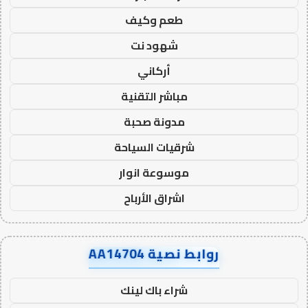
طعم وكيف
شهود نت
أركاني
مباشر التقنية
مدونة صحبة
شرقيات السياحة
موسوعة انوار
اشراق الأرباح
روابط نصية AA14704
شراء باك لينك