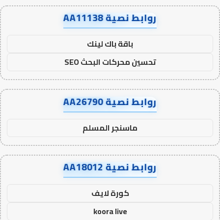
روابط نصية AA11138
باقة باك لينك
تحسين محركات البحث SEO
روابط نصية AA26790
ماسنجر المسلم
روابط نصية AA18012
كورة لايف
koora live