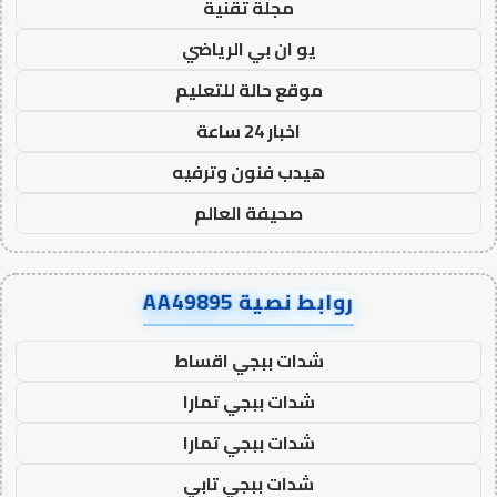
مجلة تقنية
يو ان بي الرياضي
موقع حالة للتعليم
اخبار 24 ساعة
هيدب فنون وترفيه
صحيفة العالم
روابط نصية AA49895
شدات ببجي اقساط
شدات ببجي تمارا
شدات ببجي تمارا
شدات ببجي تابي