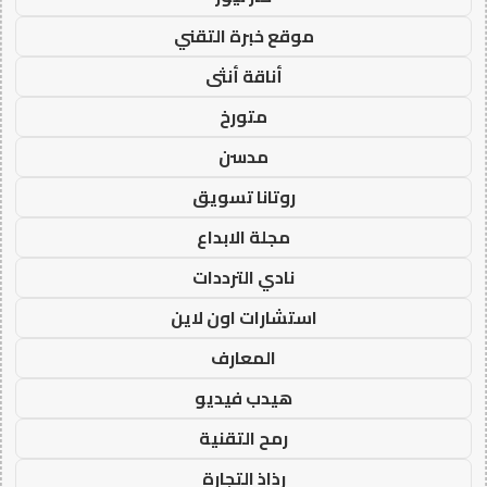
موقع خبرة التقني
أناقة أنثى
متورخ
مدسن
روتانا تسويق
مجلة الابداع
نادي الترددات
استشارات اون لاين
المعارف
هيدب فيديو
رمح التقنية
رذاذ التجارة