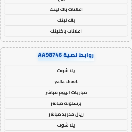
اعلانات باك لينك
باك لينك
اعلانات باكلينك
روابط نصية AA98746
يلا شوت
yalla shoot
مباريات اليوم مباشر
برشلونة مباشر
ريال مدريد مباشر
يلا شوت