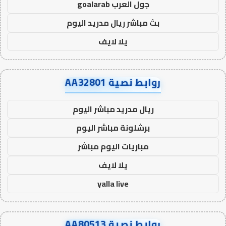
جول العرب goalarab
بث مباشر ريال مدريد اليوم
يلا لايف
روابط نصية AA32801
ريال مدريد مباشر اليوم
برشلونة مباشر اليوم
مباريات اليوم مباشر
يلا لايف
yalla live
روابط نصية AA80513