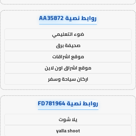
روابط نصية AA35872
ضوء التعليمي
صحيفة برق
موقع اشراقات
موقع اشراق اون لاين
اركان سياحة وسفر
روابط نصية FD781964
يلا شوت
yalla shoot