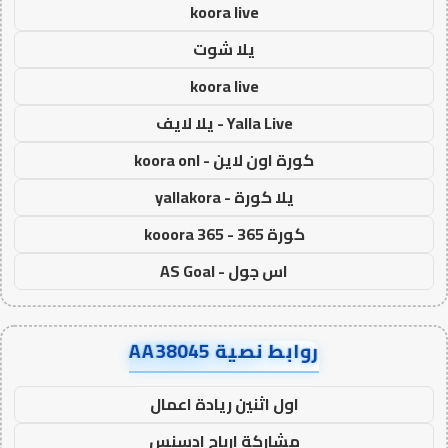
koora live
يلا شوت
koora live
Yalla Live - يلا لايف
كورة اون لاين - koora onl
يلا كورة - yallakora
كورة 365 - kooora 365
اس جول - AS Goal
روابط نصية AA38045
اول اثنين ريادة اعمال
مشاركة ارباح ادسنس