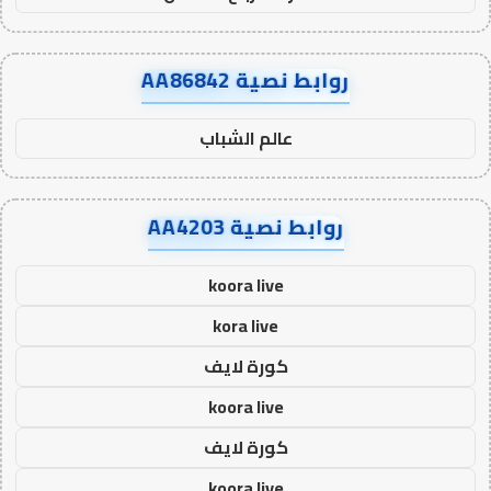
روابط نصية AA86842
عالم الشباب
روابط نصية AA4203
koora live
kora live
كورة لايف
koora live
كورة لايف
koora live