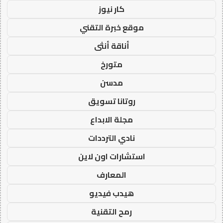
كار نيوز
موقع خبرة التقني
أناقة أنثى
متورخ
مدسن
روتانا تسويق
مجلة الابداع
نادي الترددات
استشارات اون لاين
المعارف
هيدب فيديو
رمح التقنية