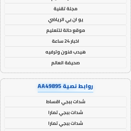
مجلة تقنية
يو ان بي الرياضي
موقع حالة للتعليم
اخبار 24 ساعة
هيدب فنون وترفيه
صحيفة العالم
روابط نصية AA49895
شدات ببجي اقساط
شدات ببجي تمارا
شدات ببجي تمارا