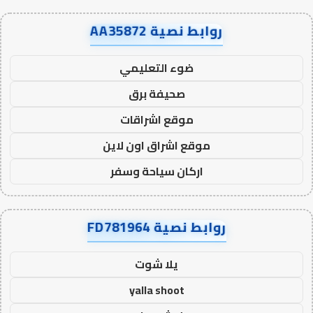
روابط نصية AA35872
ضوء التعليمي
صحيفة برق
موقع اشراقات
موقع اشراق اون لاين
اركان سياحة وسفر
روابط نصية FD781964
يلا شوت
yalla shoot