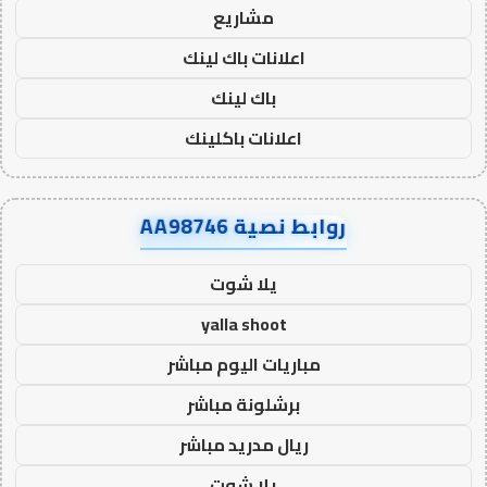
مشاريع
اعلانات باك لينك
باك لينك
اعلانات باكلينك
روابط نصية AA98746
يلا شوت
yalla shoot
مباريات اليوم مباشر
برشلونة مباشر
ريال مدريد مباشر
يلا شوت