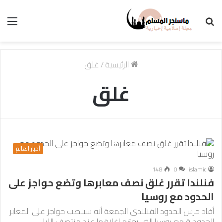
بحث
الق
عن
الرئيسية
/
غلق
غلق
أخبار العالم
148
0
islamic
فنلندا تقرر غلق نصف معابرها وتضع حواجز على
الحدود مع روسيا
أفاد حرس الحدود الفنلندي الجمعة أنه سينصب حواجز على المعابر
الحدودية مع روسيا التي يعتزم إغلاقها عند منتصف الليل