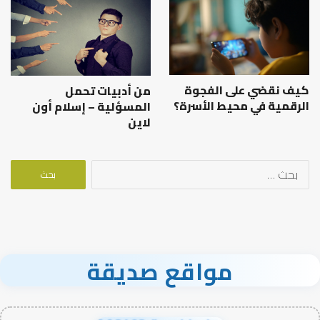
كيف نقضي على الفجوة
من أدبيات تحمل
الرقمية في محيط الأسرة؟
المسؤلية – إسلام أون
لاين
البحث
عن:
مواقع صديقة