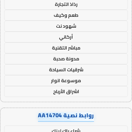
رذاذ التجارة
طعم وكيف
شهود نت
أركاني
مباشر التقنية
مدونة صحبة
شرقيات السياحة
موسوعة انوار
اشراق الأرباح
روابط نصية AA14704
شراء باك لينك