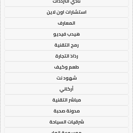
نادي الترددات
استشارات اون لاين
المعارف
هيدب فيديو
رمح التقنية
رذاذ التجارة
طعم وكيف
شهود نت
أركاني
مباشر التقنية
مدونة صحبة
شرقيات السياحة
موسوعة انوار