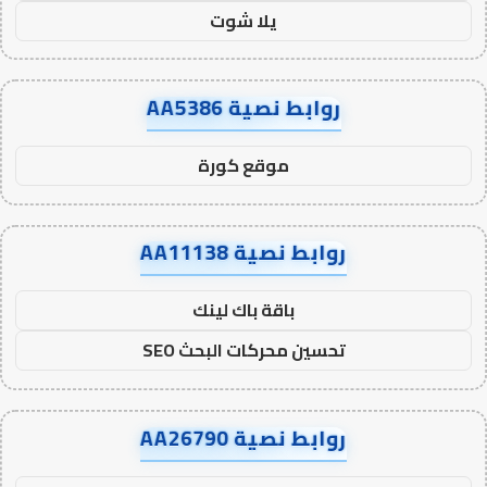
يلا شوت
روابط نصية AA5386
موقع كورة
روابط نصية AA11138
باقة باك لينك
تحسين محركات البحث SEO
روابط نصية AA26790