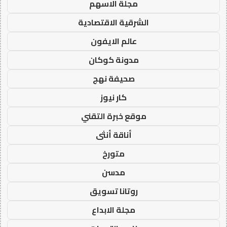
مجلة الاسهم
الشرقية الاقتصادية
عالم الايفون
مدونة كوكان
صحيفة نهج
كار نيوز
موقع خبرة التقني
أناقة أنثى
متورخ
مدسن
روتانا تسويق
مجلة الابداع