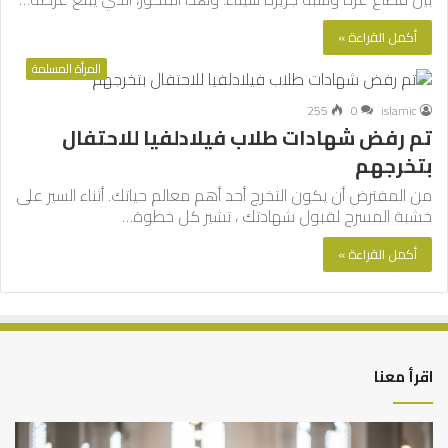
أكمل القراءة »
المرأة المسلمة
255
0
islamic
تم رفض شهادات طلاب فيلادلفيا للاحتفال
بتخرجهم
من المفترض أن يكون التخرج أحد أهم معالم حياتك. أثناء السير على
خشبة المسرح لقبول شهادتك ، تشير كل خطوة…
أكمل القراءة »
اقرأ معنا
العلاقة
الر