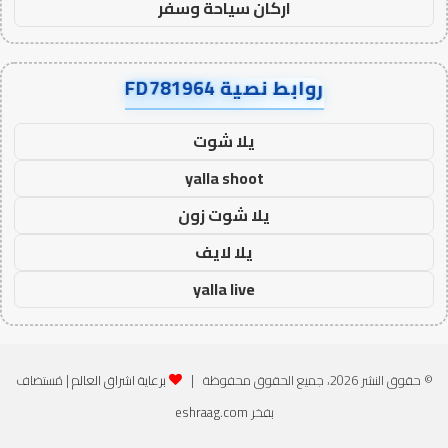
اركان سياحة وسفر
روابط نصية FD781964
يلا شوت
yalla shoot
يلا شوت زون
يلا لايف
yalla live
© حقوق النشر 2026، جميع الحقوق محفوظة |
برعاية اشراق العالم
| مُستضاف
بفخر
eshraag.com