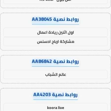
روابط نصية AA38045
اول اثنين ريادة اعمال
مشاركة ارباح ادسنس
روابط نصية AA86842
عالم الشباب
روابط نصية AA4203
koora live