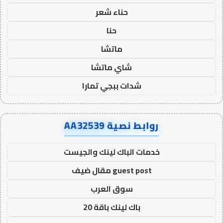
حناء شعر
حنا
ماتشا
شاي ماتشا
شدات ببجي تمارا
روابط نصية AA32539
خدمات الباك لينك والجيست
guest post مقال ضيف
سوق العرب
باك لينك باقة 20