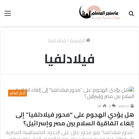
بحث
الق
عن
الرئيسية
/
فيلادلفيا
فيلادلفيا
أخبار العالم
98
0
islamic
هل يؤدي الهجوم على “محور فيلادلفيا” إلى
إلغاء اتفاقية السلام بين مصر وإسرائيل؟
“محور فيلادلفيا” هو محور عازل على الحدود الفلسطينية المصرية
بين قطاع غزة وشبه جزيرة سيناء. وهذا المحور، الذي يبلغ عرضه…