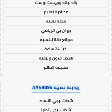
باك لينك وجيست بوست
مصادر التعليم
مجلة تقنية
يو ان بي الرياضي
موقع حالة للتعليم
اخبار 24 ساعة
هيدب فنون وترفيه
صحيفة العالم
روابط نصية AA49895
شدات ببجي اقساط
شدات ببجي تمارا