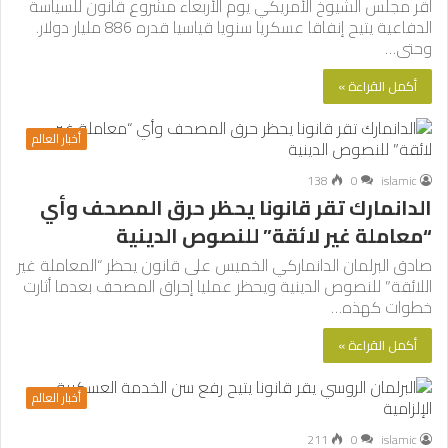
أقر مجلس الشيوخ الأمريكي يوم الأربعاء مشروع قانون للسياسة
الدفاعية يتيح إنفاقا عسكريا سنويا قياسيا قدره 886 مليار دولار.
وحتى…
أكمل القراءة »
أخبار العالم
138
0
islamic
الدانمارك تقر قانونا يحظر حرق المصحف وأي
“معاملة غير لائقة” للنصوص الدينية
صادق البرلمان الدانماركي الخميس على قانون يحظر “المعاملة غير
اللائقة” للنصوص الدينية ويحظر عمليا إحراق المصحف بعدما أثارت
خطوات كهذه…
أكمل القراءة »
أخبار العالم
211
0
islamic