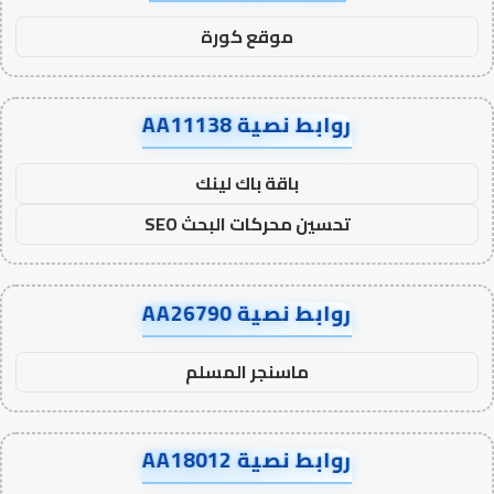
موقع كورة
روابط نصية AA11138
باقة باك لينك
تحسين محركات البحث SEO
روابط نصية AA26790
ماسنجر المسلم
روابط نصية AA18012