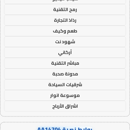
رمح التقنية
رذاذ التجارة
طعم وكيف
شهود نت
أركاني
مباشر التقنية
مدونة صحبة
شرقيات السياحة
موسوعة انوار
اشراق الأرباح
روابط نصية AA14704