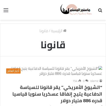
بحث
الق
عن
الرئيسية
/
قانونا
قانونا
أخبار العالم
154
0
islamic
“الشيوخ الأمريكي” يقر قانونا للسياسة
الدفاعية يتيح إنفاقا عسكريا سنويا قياسيا
قدره 886 مليار دولار