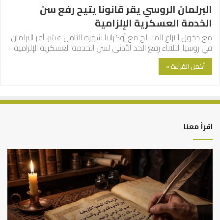
البرلمان الروسي يقر قانونا يتيح رفع سن
الخدمة العسكرية الإلزامية
مع دخول النزاع المسلح مع أوكرانيا شهره الثامن عشر، أقر البرلمان
في روسيا الثلاثاء رفع الحد الأدنى لسن الخدمة العسكرية الإلزامية…
أكمل القراءة »
اقرأ معنا
العلاقة
الر
العلمية
الت
بين
وال
الإمام
الم
مالك
..
والليث
كي
بن
نتر