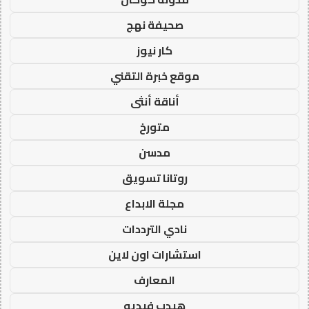
صحيفة نهج
كار نيوز
موقع خبرة التقني
أناقة أنثى
متورخ
مدسن
روتانا تسويق
مجلة الابداع
نادي الترددات
استشارات اون لاين
المعارف
هيدب فيديو