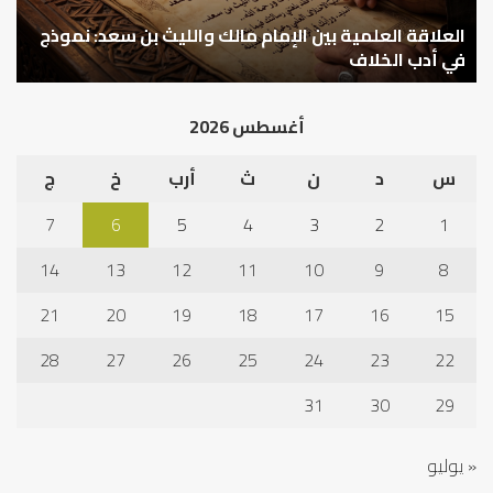
سعد:
خبر
نموذج
العلاقة العلمية بين الإمام مالك والليث بن سعد: نموذج
ما
ا
في
قب
في أدب الخلاف
ق
أدب
الم
الخلاف
إلى
أغسطس 2026
نجا
س
د
ن
ث
أرب
خ
ج
7
6
5
4
3
2
1
14
13
12
11
10
9
8
21
20
19
18
17
16
15
28
27
26
25
24
23
22
31
30
29
« يوليو