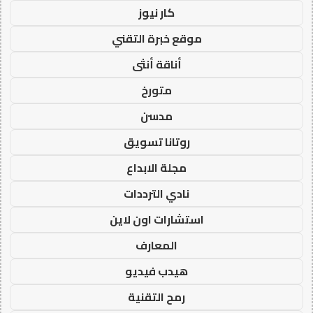
كار نيوز
موقع خبرة التقني
أناقة أنثى
متورخ
مدسن
روتانا تسويق
مجلة الابداع
نادي الترددات
استشارات اون لاين
المعارف
هيدب فيديو
رمح التقنية