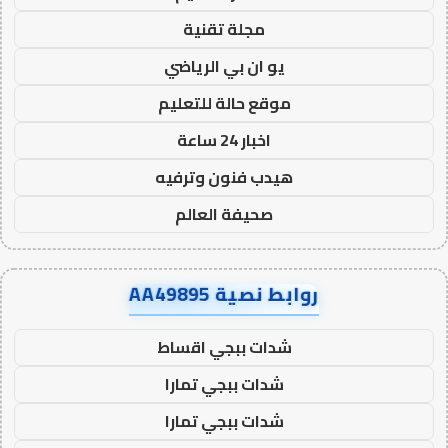
مجلة تقنية
يو ان بي الرياضي
موقع حالة للتعليم
اخبار 24 ساعة
هيدب فنون وترفيه
صحيفة العالم
روابط نصية AA49895
شدات ببجي اقساط
شدات ببجي تمارا
شدات ببجي تمارا