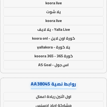
koora live
يلا شوت
koora live
Yalla Live - يلا لايف
كورة اون لاين - koora onl
يلا كورة - yallakora
كورة 365 - kooora 365
اس جول - AS Goal
روابط نصية AA38045
اول اثنين ريادة اعمال
مشاركة ارباح ادسنس