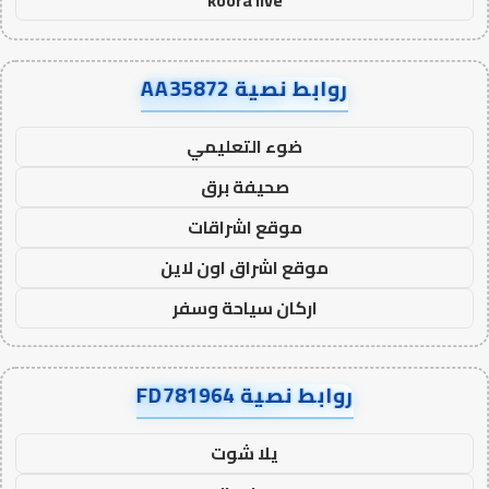
koora live
روابط نصية AA35872
ضوء التعليمي
صحيفة برق
موقع اشراقات
موقع اشراق اون لاين
اركان سياحة وسفر
روابط نصية FD781964
يلا شوت