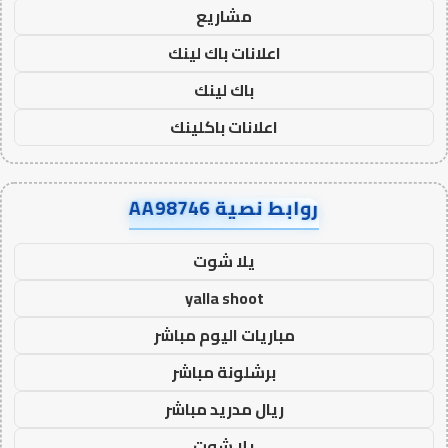
مشاريع
اعلانات باك لينك
باك لينك
اعلانات باكلينك
روابط نصية AA98746
يلا شوت
yalla shoot
مباريات اليوم مباشر
برشلونة مباشر
ريال مدريد مباشر
يلا شوت