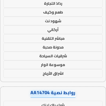
رذاذ التجارة
طعم وكيف
شهود نت
أركاني
مباشر التقنية
مدونة صحبة
شرقيات السياحة
موسوعة انوار
اشراق الأرباح
روابط نصية AA14704
شراء باك لينك