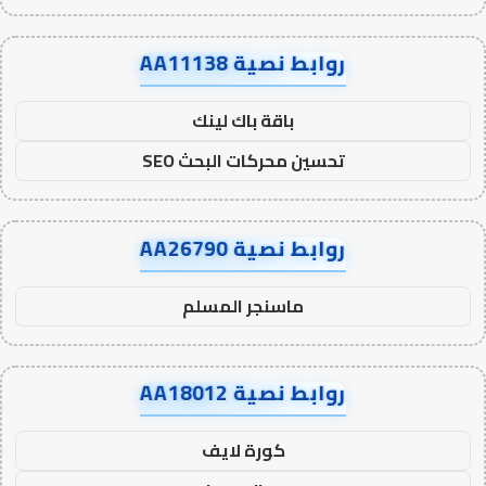
روابط نصية AA11138
باقة باك لينك
تحسين محركات البحث SEO
روابط نصية AA26790
ماسنجر المسلم
روابط نصية AA18012
كورة لايف