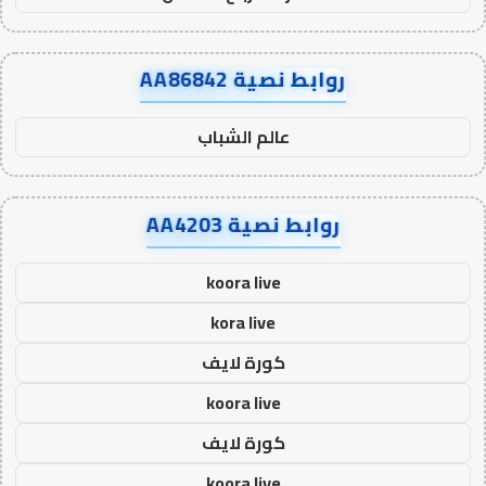
روابط نصية AA86842
عالم الشباب
روابط نصية AA4203
koora live
kora live
كورة لايف
koora live
كورة لايف
koora live