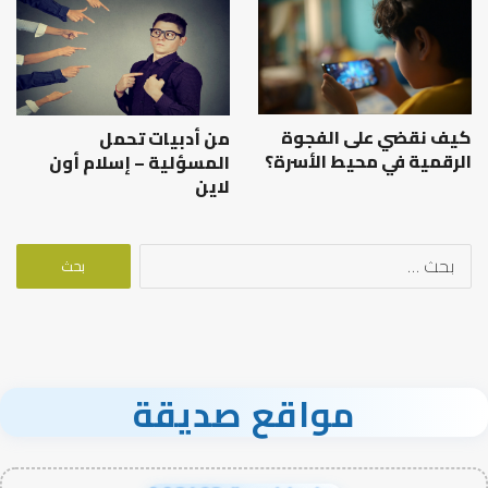
كيف نقضي على الفجوة
من أدبيات تحمل
الرقمية في محيط الأسرة؟
المسؤلية – إسلام أون
لاين
البحث
عن:
مواقع صديقة