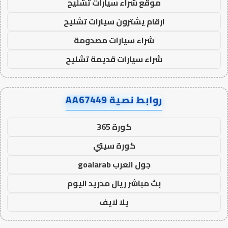
موقع شراء سيارات تشليح
ارقام يشترون سيارات تشليح
شراء سيارات مصدومة
شراء سيارات قديمة تشليح
روابط نصية AA67449
كورة 365
كورة سيتي
جول العرب goalarab
بث مباشر ريال مدريد اليوم
يلا لايف