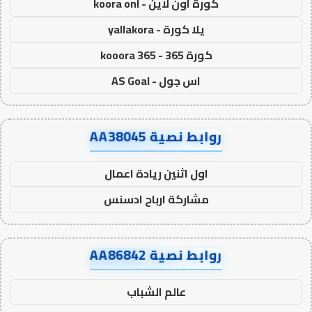
كورة اون لاين - koora onl
يلا كورة - yallakora
كورة 365 - kooora 365
اس جول - AS Goal
روابط نصية AA38045
اول اثنين ريادة اعمال
مشاركة ارباح ادسنس
روابط نصية AA86842
عالم الشباب