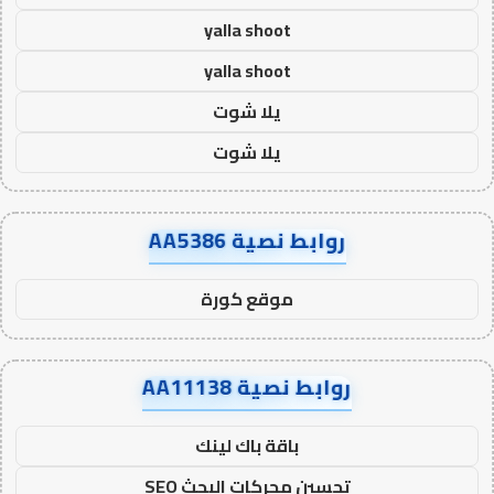
yalla shoot
yalla shoot
يلا شوت
يلا شوت
روابط نصية AA5386
موقع كورة
روابط نصية AA11138
باقة باك لينك
تحسين محركات البحث SEO