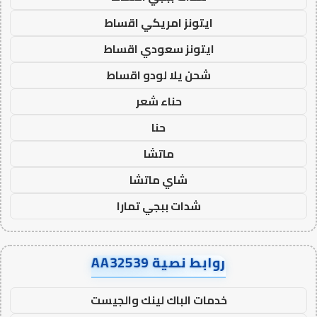
ايتونز امريكي اقساط
ايتونز سعودي اقساط
شحن يلا لودو اقساط
حناء شعر
حنا
ماتشا
شاي ماتشا
شدات ببجي تمارا
روابط نصية AA32539
خدمات الباك لينك والجيست