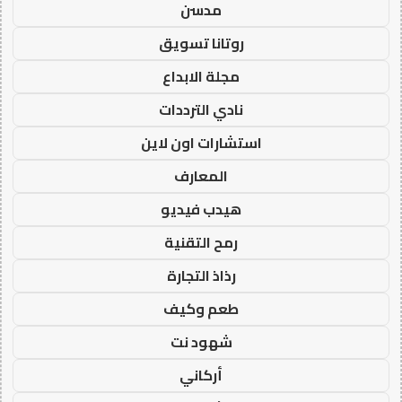
مدسن
روتانا تسويق
مجلة الابداع
نادي الترددات
استشارات اون لاين
المعارف
هيدب فيديو
رمح التقنية
رذاذ التجارة
طعم وكيف
شهود نت
أركاني