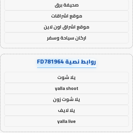
صحيفة برق
موقع اشراقات
موقع اشراق اون لاين
اركان سياحة وسفر
روابط نصية FD781964
يلا شوت
yalla shoot
يلا شوت زون
يلا لايف
yalla live