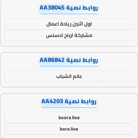
روابط نصية AA38045
اول اثنين ريادة اعمال
مشاركة ارباح ادسنس
روابط نصية AA86842
عالم الشباب
روابط نصية AA4203
koora live
kora live