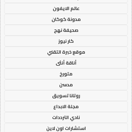
عالم الايفون
مدونة كوكان
صحيفة نهج
كار نيوز
موقع خبرة التقني
أناقة أنثى
متورخ
مدسن
روتانا تسويق
مجلة الابداع
نادي الترددات
استشارات اون لاين