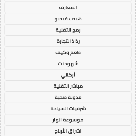
المعارف
هيدب فيديو
رمح التقنية
رذاذ التجارة
طعم وكيف
شهود نت
أركاني
مباشر التقنية
مدونة صحبة
شرقيات السياحة
موسوعة انوار
اشراق الأرباح