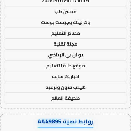
اعلانات الباك لينك 2026
مدسن طب
باك لينك وجيست بوست
مصادر التعليم
مجلة تقنية
يو ان بي الرياضي
موقع حالة للتعليم
اخبار 24 ساعة
هيدب فنون وترفيه
صحيفة العالم
روابط نصية AA49895