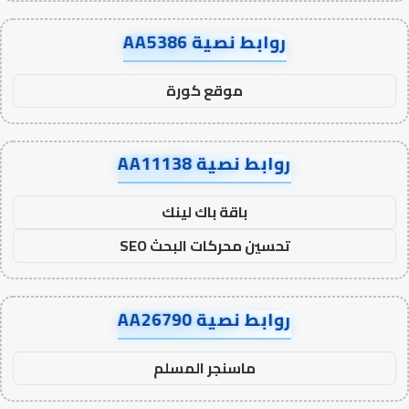
روابط نصية AA5386
موقع كورة
روابط نصية AA11138
باقة باك لينك
تحسين محركات البحث SEO
روابط نصية AA26790
ماسنجر المسلم