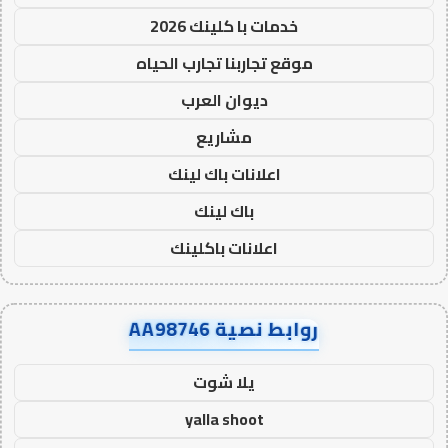
خدمات با كلينك 2026
موقع تجاربنا تجارب الحياه
ديوان العرب
مشاريع
اعلانات باك لينك
باك لينك
اعلانات باكلينك
روابط نصية AA98746
يلا شوت
yalla shoot