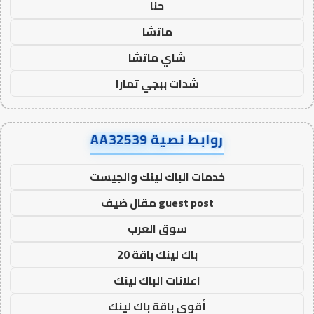
حنا
ماتشا
شاي ماتشا
شدات ببجي تمارا
روابط نصية AA32539
خدمات الباك لينك والجيست
guest post مقال ضيف
سوق العرب
باك لينك باقة 20
اعلانات الباك لينك
أقوى باقة باك لينك