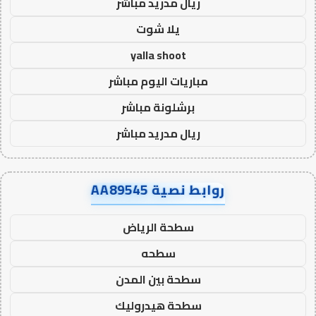
ريال مدريد مباشر
يلا شوت
yalla shoot
مباريات اليوم مباشر
برشلونة مباشر
ريال مدريد مباشر
روابط نصية AA89545
سطحة الرياض
سطحه
سطحة بين المدن
سطحة هيدروليك