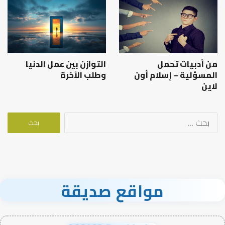
من أدبيات تحمل
التوازن بين عمل الدنيا
المسؤلية – إسلام أون
وطلب الآخرة
لاين
البحث
عن:
مواقع صديقة