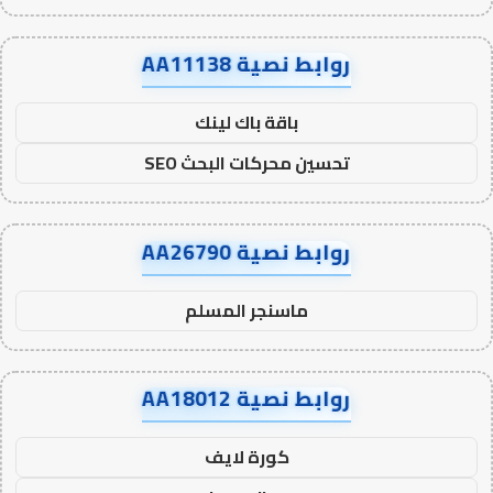
روابط نصية AA11138
باقة باك لينك
تحسين محركات البحث SEO
روابط نصية AA26790
ماسنجر المسلم
روابط نصية AA18012
كورة لايف