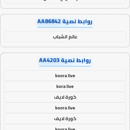
روابط نصية AA86842
عالم الشباب
روابط نصية AA4203
koora live
kora live
كورة لايف
koora live
كورة لايف
koora live