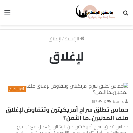
بحث
الق
عن
الرئيسية
/
لإغلاق
لإغلاق
أخبار العالم
187
0
islamic
حماس تطلق سراح أمريكيتين وتتفاوض لإغلاق
ملف المدنيين..ما الثمن؟
حماس تطلق سراح أمريكيتين من الرهائن وتعمل مع “جميع
الوسطاء” من أجل “إغلاق ملف (الأسرى) المدنيين”، في إشارة إلى