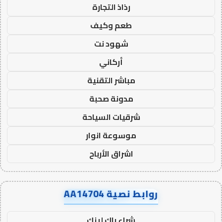
رذاذ التجارة
طعم وكيف
شهود نت
أركاني
مباشر التقنية
مدونة صحبة
شرقيات السياحة
موسوعة انوار
اشراق الأرباح
روابط نصية AA14704
شراء باك لينك