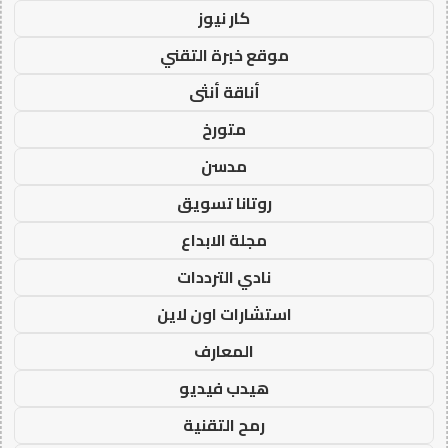
كار نيوز
موقع خبرة التقني
أناقة أنثى
متورخ
مدسن
روتانا تسويق
مجلة الابداع
نادي الترددات
استشارات اون لاين
المعارف
هيدب فيديو
رمح التقنية