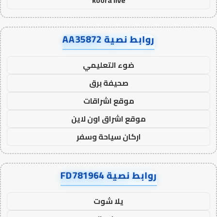
koora live
روابط نصية AA35872
ضوء التعليمي
صحيفة برق
موقع اشراقات
موقع اشراق اون لاين
اركان سياحة وسفر
روابط نصية FD781964
يلا شوت