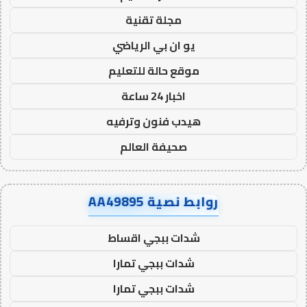
مجلة تقنية
يو ان بي الرياضي
موقع حالة للتعليم
اخبار 24 ساعة
هيدب فنون وترفيه
صحيفة العالم
روابط نصية AA49895
شدات ببجي اقساط
شدات ببجي تمارا
شدات ببجي تمارا