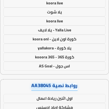
koora live
يلا شوت
koora live
Yalla Live - يلا لايف
كورة اون لاين - koora onl
يلا كورة - yallakora
كورة 365 - kooora 365
اس جول - AS Goal
روابط نصية AA38045
اول اثنين ريادة اعمال
مشاركة ارباح ادسنس