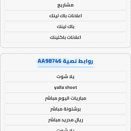
مشاريع
اعلانات باك لينك
باك لينك
اعلانات باكلينك
روابط نصية AA98746
يلا شوت
yalla shoot
مباريات اليوم مباشر
برشلونة مباشر
ريال مدريد مباشر
يلا شوت