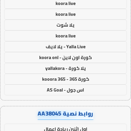
koora live
koora live
يلا شوت
koora live
Yalla Live - يلا لايف
كورة اون لاين - koora onl
يلا كورة - yallakora
كورة 365 - kooora 365
اس جول - AS Goal
روابط نصية AA38045
اول اثنين ريادة اعمال