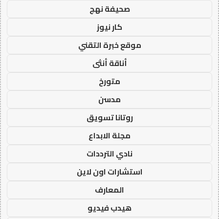
صحيفة نهج
كار نيوز
موقع خبرة التقني
أناقة أنثى
متورخ
مدسن
روتانا تسويق
مجلة الابداع
نادي الترددات
استشارات اون لاين
المعارف
هيدب فيديو