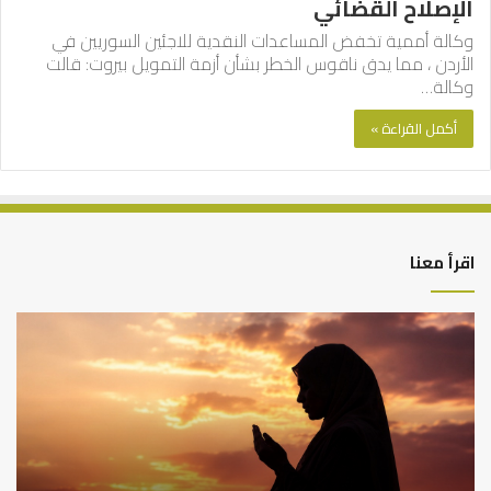
الإصلاح القضائي
وكالة أممية تخفض المساعدات النقدية للاجئين السوريين في
الأردن ، مما يدق ناقوس الخطر بشأن أزمة التمويل بيروت: قالت
وكالة…
أكمل القراءة »
اقرأ معنا
أهم
الع
أسباب
الع
عدم
بين
استجابة
الإ
الدعاء
ما
وال
بن
سع