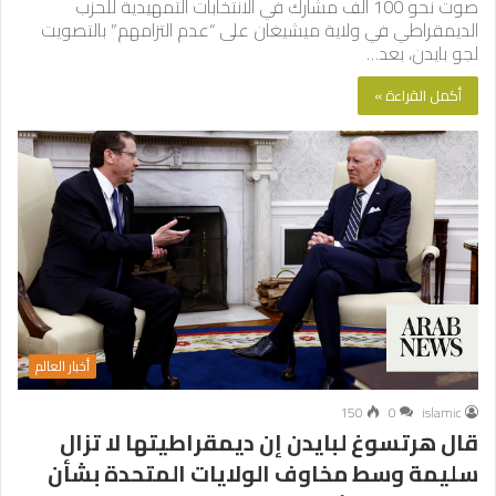
صوت نحو 100 ألف مشارك في الانتخابات التمهيدية للحزب
الديمقراطي في ولاية ميشيغان على “عدم التزامهم” بالتصويت
لجو بايدن، بعد…
أكمل القراءة »
أخبار العالم
150
0
islamic
قال هرتسوغ لبايدن إن ديمقراطيتها لا تزال
سليمة وسط مخاوف الولايات المتحدة بشأن