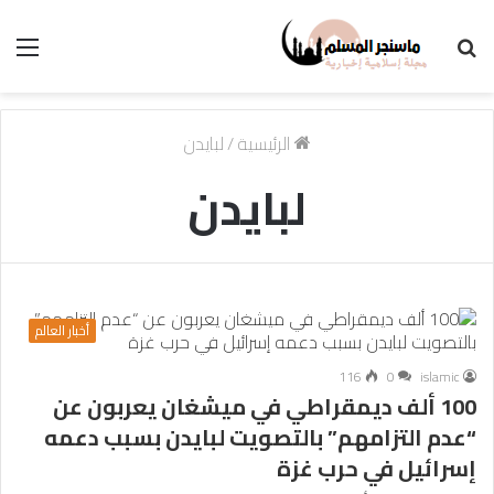
بحث
الق
عن
الرئيسية
/
لبايدن
لبايدن
أخبار العالم
116
0
islamic
100 ألف ديمقراطي في ميشغان يعربون عن
“عدم التزامهم” بالتصويت لبايدن بسبب دعمه
إسرائيل في حرب غزة