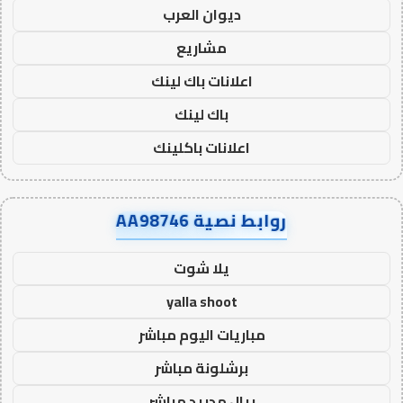
ديوان العرب
مشاريع
اعلانات باك لينك
باك لينك
اعلانات باكلينك
روابط نصية AA98746
يلا شوت
yalla shoot
مباريات اليوم مباشر
برشلونة مباشر
ريال مدريد مباشر