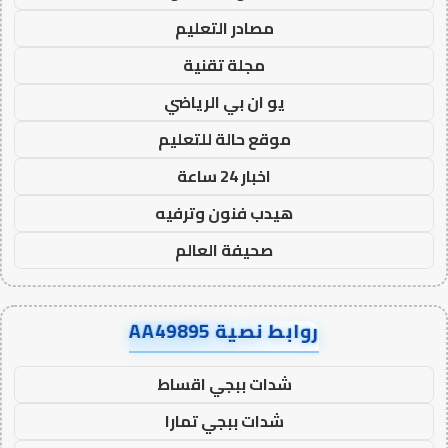
مصادر التعليم
مجلة تقنية
يو ان بي الرياضي
موقع حالة للتعليم
اخبار 24 ساعة
هيدب فنون وترفيه
صحيفة العالم
روابط نصية AA49895
شدات ببجي اقساط
شدات ببجي تمارا