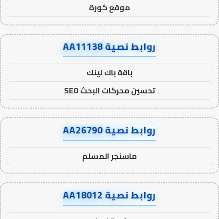
موقع كورة
روابط نصية AA11138
باقة باك لينك
تحسين محركات البحث SEO
روابط نصية AA26790
ماسنجر المسلم
روابط نصية AA18012