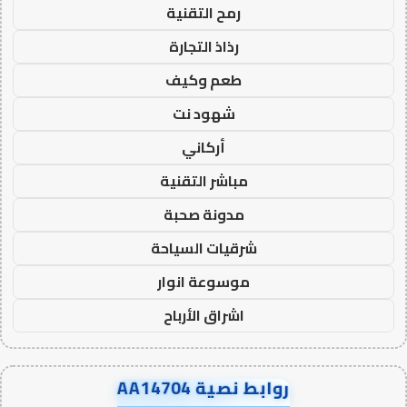
رمح التقنية
رذاذ التجارة
طعم وكيف
شهود نت
أركاني
مباشر التقنية
مدونة صحبة
شرقيات السياحة
موسوعة انوار
اشراق الأرباح
روابط نصية AA14704