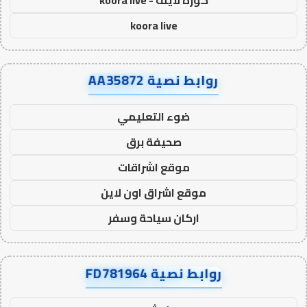
كورة لايف - koora live
koora live
روابط نصية AA35872
ضوء التعليمي
صحيفة برق
موقع اشراقات
موقع اشراق اون لاين
اركان سياحة وسفر
روابط نصية FD781964