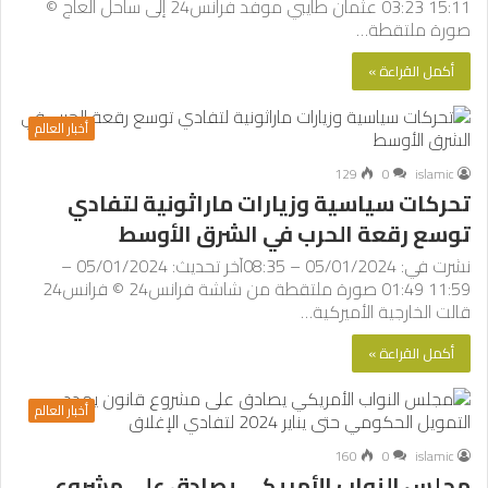
15:11 03:23 عثمان طايبي موفد فرانس24 إلى ساحل العاج ©
صورة ملتقطة…
أكمل القراءة »
أخبار العالم
129
0
islamic
تحركات سياسية وزيارات ماراثونية لتفادي
توسع رقعة الحرب في الشرق الأوسط
نشرت في: 05/01/2024 – 08:35آخر تحديث: 05/01/2024 –
11:59 01:49 صورة ملتقطة من شاشة فرانس24 © فرانس24
قالت الخارجية الأميركية…
أكمل القراءة »
أخبار العالم
160
0
islamic
مجلس النواب الأمريكي يصادق على مشروع