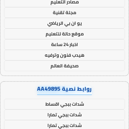
مصادر التعليم
مجلة تقنية
يو ان بي الرياضي
موقع حالة للتعليم
اخبار 24 ساعة
هيدب فنون وترفيه
صحيفة العالم
روابط نصية AA49895
شدات ببجي اقساط
شدات ببجي تمارا
شدات ببجي تمارا