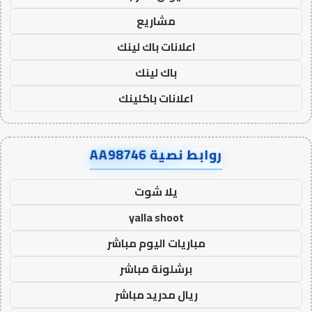
مشاريع
اعلانات باك لينك
باك لينك
اعلانات باكلينك
روابط نصية AA98746
يلا شوت
yalla shoot
مباريات اليوم مباشر
برشلونة مباشر
ريال مدريد مباشر