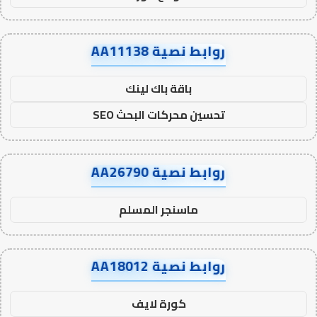
روابط نصية AA11138
باقة باك لينك
تحسين محركات البحث SEO
روابط نصية AA26790
ماسنجر المسلم
روابط نصية AA18012
كورة لايف