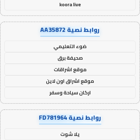
koora live
روابط نصية AA35872
ضوء التعليمي
صحيفة برق
موقع اشراقات
موقع اشراق اون لاين
اركان سياحة وسفر
روابط نصية FD781964
يلا شوت