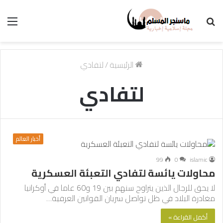
بحث
الق
عن
الرئيسية
/
لتفادي
لتفادي
أخبار العالم
99
0
islamic
محاولات يائسة لتفادي التعبئة العسكرية
لا يحق للرجال الذين يتراوح سنهم بين 19 و60 عاما في أوكرانيا
مغادرة البلاد في ظل تواصل سريان القوانين العرفية…
أكمل القراءة »