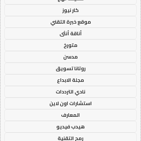
كار نيوز
موقع خبرة التقني
أناقة أنثى
متورخ
مدسن
روتانا تسويق
مجلة الابداع
نادي الترددات
استشارات اون لاين
المعارف
هيدب فيديو
رمح التقنية