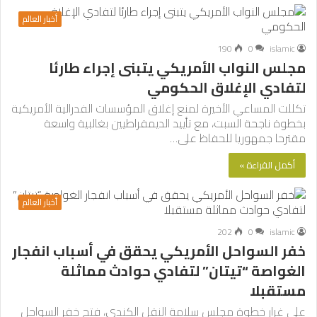
أخبار العالم
190
0
islamic
مجلس النواب الأمريكي يتبنى إجراء طارئا
لتفادي الإغلاق الحكومي
تكللت المساعي الأخيرة لمنع إغلاق المؤسسات الفدرالية الأمريكية
بخطوة ناجحة السبت، مع تأييد الديمقراطيين بغالبية واسعة
مقترحا جمهوريا للحفاظ على…
أكمل القراءة »
أخبار العالم
202
0
islamic
خفر السواحل الأمريكي يحقق في أسباب انفجار
الغواصة “تيتان” لتفادي حوادث مماثلة
مستقبلا
على غرار خطوة مجلس سلامة النقل الكندي، فتح خفر السواحل