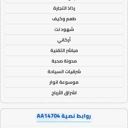
رذاذ التجارة
طعم وكيف
شهود نت
أركاني
مباشر التقنية
مدونة صحبة
شرقيات السياحة
موسوعة انوار
اشراق الأرباح
روابط نصية AA14704