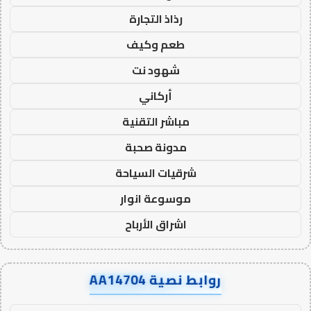
رذاذ التجارة
طعم وكيف
شهود نت
أركاني
مباشر التقنية
مدونة صحبة
شرقيات السياحة
موسوعة انوار
اشراق الأرباح
روابط نصية AA14704