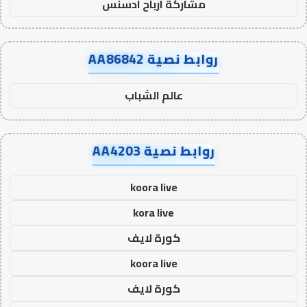
مشاركة ارباح ادسنس
روابط نصية AA86842
عالم الشباب
روابط نصية AA4203
koora live
kora live
كورة لايف
koora live
كورة لايف