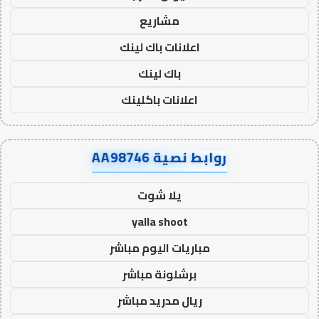
مشاريع
اعلانات باك لينك
باك لينك
اعلانات باكلينك
روابط نصية AA98746
يلا شوت
yalla shoot
مباريات اليوم مباشر
برشلونة مباشر
ريال مدريد مباشر