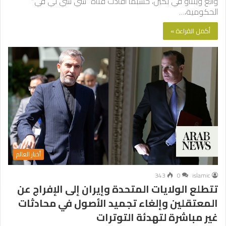
وانغ وينتاو في بكين، حسبما أفادت قناة “سي سي تي في”
الحكومية،…
أكمل القراءة »
أخبار العالم
343
0
islamic
تتطلع الولايات المتحدة وإيران إلى الإفراج عن
المعتقلين وإلغاء تجميد الأصول في محادثات
غير مباشرة لتهدئة التوترات