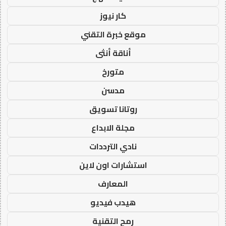
كار نيوز
موقع خبرة التقني
أناقة أنثى
متورخ
مدسن
روتانا تسويق
مجلة الابداع
نادي الترددات
استشارات اون لاين
المعارف
هيدب فيديو
رمح التقنية