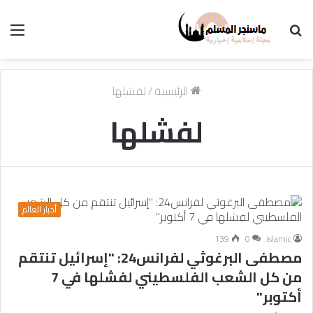
بحث
الق
عن
الرئيسية
/
لفشلها
لفشلها
أخبار العالم
139
0
islamic
مصطفى البرغوثي لفرانس24: "إسرائيل تنتقم
من كل الشعب الفلسطيني لفشلها في 7
أكتوبر"