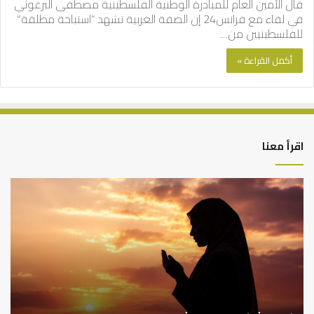
قال الأمين العام للمبادرة الوطنية الفلسطينية مصطفى البرغوثي
في لقاء مع فرانس24 إن الضفة الغربية تشهد “استباحة مطلقة”
للفلسطينيين من…
أكمل القراءة »
اقرأ معنا
أهم
الع
أسباب
الع
عدم
بين
استجابة
الإ
الدعاء
ما
وال
بن
سع
نم
ا