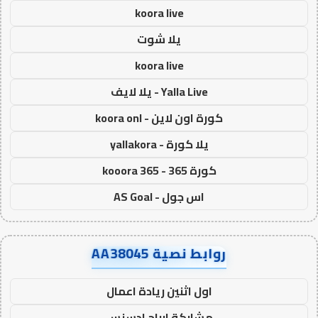
koora live
يلا شوت
koora live
Yalla Live - يلا لايف
كورة اون لاين - koora onl
يلا كورة - yallakora
كورة 365 - kooora 365
اس جول - AS Goal
روابط نصية AA38045
اول اثنين ريادة اعمال
مشاركة ارباح ادسنس