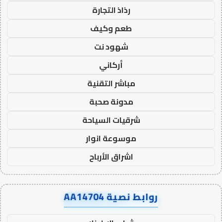
رذاذ التجارة
طعم وكيف
شهود نت
أركاني
مباشر التقنية
مدونة صحبة
شرقيات السياحة
موسوعة انوار
اشراق الأرباح
روابط نصية AA14704