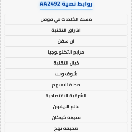
روابط نصية AA2492
مسك الكلمات في قوقل
اشراق التقنية
ان سفن
مرابع التكنولوجيا
خيال التقنية
شوف ويب
مجلة الاسهم
الشرقية الاقتصادية
عالم الايفون
مدونة كوكان
صحيفة نهج