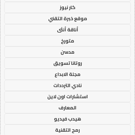
كار نيوز
موقع خبرة التقني
أناقة أنثى
متورخ
مدسن
روتانا تسويق
مجلة الابداع
نادي الترددات
استشارات اون لاين
المعارف
هيدب فيديو
رمح التقنية