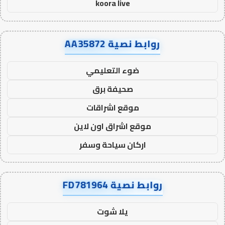
koora live
روابط نصية AA35872
ضوء التعليمي
صحيفة برق
موقع اشراقات
موقع اشراق اون لاين
اركان سياحة وسفر
روابط نصية FD781964
يلا شوت