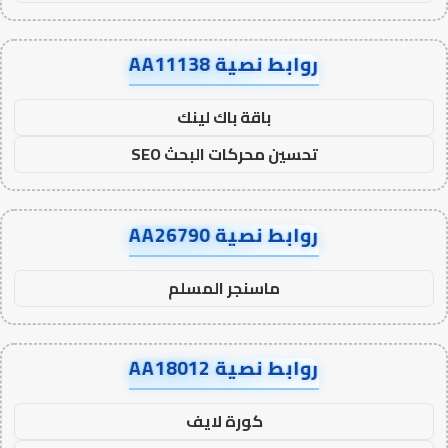
روابط نصية AA11138
باقة باك لينك
تحسين محركات البحث SEO
روابط نصية AA26790
ماسنجر المسلم
روابط نصية AA18012
كورة لايف