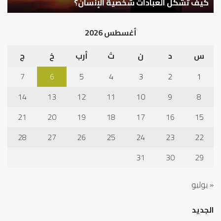
في
أهم أسباب عدم استجابة الدعاء
ف
أد
الخ
أغسطس 2026
س
د
ن
ث
أرب
خ
ج
7
6
5
4
3
2
1
14
13
12
11
10
9
8
21
20
19
18
17
16
15
28
27
26
25
24
23
22
31
30
29
« يوليو
الجديد