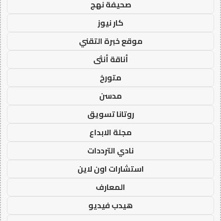
صحيفة نهج
كار نيوز
موقع خبرة التقني
أناقة أنثى
متورخ
مدسن
روتانا تسويق
مجلة الابداع
نادي الترددات
استشارات اون لاين
المعارف
هيدب فيديو