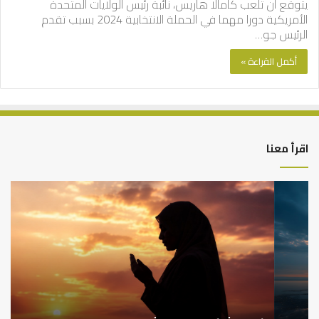
يتوقع أن تلعب كامالا هاريس، نائبة رئيس الولايات المتحدة
الأمريكية دورا مهما في الحملة الانتخابية 2024 بسبب تقدم
الرئيس جو…
أكمل القراءة »
اقرأ معنا
كيف
أه
تشكل
أسب
العبادات
عد
شخصية
است
الإنسان؟
الد