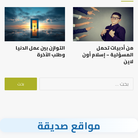
من أدبيات تحمل
التوازن بين عمل الدنيا
المسؤلية – إسلام أون
وطلب الآخرة
لاين
البحث
عن:
مواقع صديقة