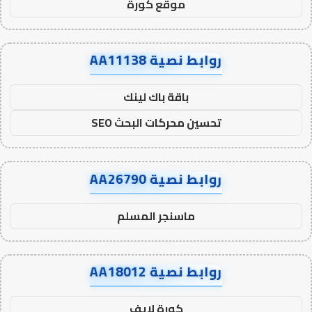
موقع كورة
روابط نصية AA11138
باقة باك لينك
تحسين محركات البحث SEO
روابط نصية AA26790
ماسنجر المسلم
روابط نصية AA18012
كورة لايف