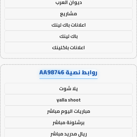
ديوان العرب
مشاريع
اعلانات باك لينك
باك لينك
اعلانات باكلينك
روابط نصية AA98746
يلا شوت
yalla shoot
مباريات اليوم مباشر
برشلونة مباشر
ريال مدريد مباشر