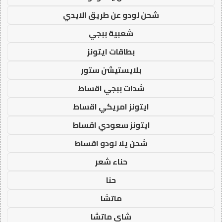
شحن لودو عن طريق الايدي
شعبية ببجي
بطاقات ايتونز
بلايستيشن ستور
شدات ببجي اقساط
ايتونز امريكي اقساط
ايتونز سعودي اقساط
شحن يلا لودو اقساط
حناء شعر
حنا
ماتشا
شاي ماتشا