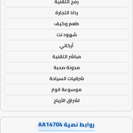
رمح التقنية
رذاذ التجارة
طعم وكيف
شهود نت
أركاني
مباشر التقنية
مدونة صحبة
شرقيات السياحة
موسوعة انوار
اشراق الأرباح
روابط نصية AA14704