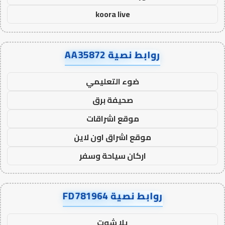
koora live
روابط نصية AA35872
ضوء التعليمي
صحيفة برق
موقع اشراقات
موقع اشراق اون لاين
اركان سياحة وسفر
روابط نصية FD781964
يلا شوت