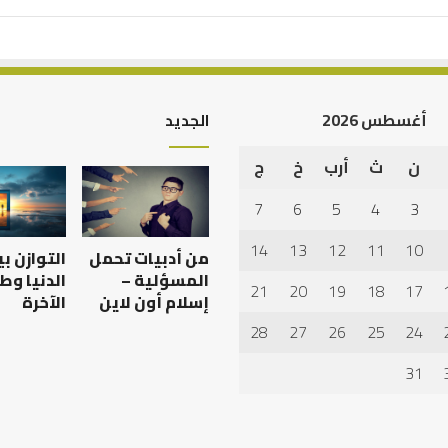
أغسطس 2026
الجديد
ن
ث
أرب
خ
ج
أهم
أسباب
7
6
5
4
3
عدم
استجابة
14
13
12
11
10
من أدبيات تحمل
التوازن ب
الدعاء
المسؤلية –
الدنيا وط
21
20
19
18
17
إسلام أون لاين
الآخرة
28
27
26
25
24
 العبادات شخصية
أهم أسباب عدم استجابة
الدعاء
31