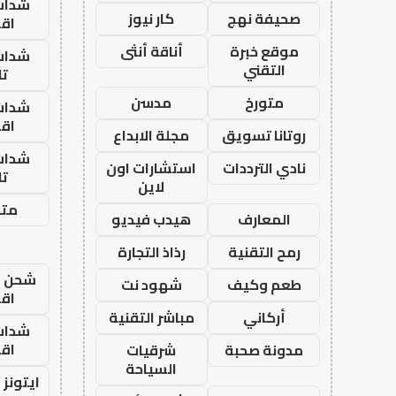
شدات
صحيفة نهج
كار نيوز
اق
موقع خبرة
أناقة أنثى
شدات
التقني
تا
متورخ
مدسن
شدات
اق
روتانا تسويق
مجلة الابداع
شدات
نادي الترددات
استشارات اون
تا
لاين
متجر
المعارف
هيدب فيديو
رمح التقنية
رذاذ التجارة
شحن يل
طعم وكيف
شهود نت
اق
أركاني
مباشر التقنية
شدات
اق
مدونة صحبة
شرقيات
السياحة
ايتونز