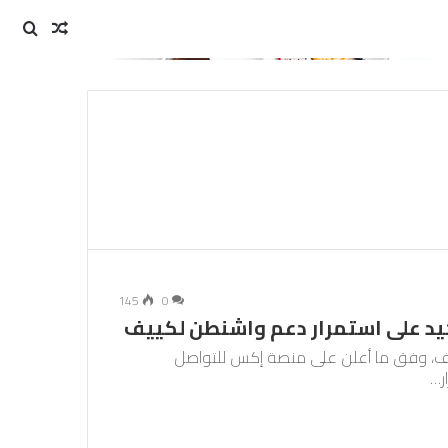
مقال
بحث
عن
عشوائي
145
0
تأكيد على استمرار دعم واشنطن لكييف
كييف، وفق ما أعلن على منصة إكس للتواصل
ر…