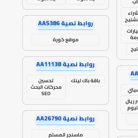
ب
راء
تشليح
روابط نصية AA5386
ارات
مة
موقع كورة
يح
روابط نصية AA11138
باقة باك لينك
تحسين
محركات البحث
يتي
SEO
 ريال
ليوم
روابط نصية AA26790
ماسنجر المسلم