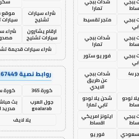
 ببجي
شدات ببجي
سكرا
ساط
تمارا
شراء سيارات
موقع ش
 ببجي
متجر تقسيط
تشليح
سيارات 
بي
ارقام يشترون
شراء سي
 ببجي
شدات ببجي
سيارات تشليح
مصدو
ساط
تمارا
شراء سيارات قديمة تشل
 ببجي
فور يو ستور
بي
روابط نصية AA67449
 4u
شدات ببجي
عن طريق
الايدي
كورة 365
كورة س
ا لودو
شحن يلا لودو
جول العرب
بث مباشر
ساط
تابي تمارا
goalarab
مدريد ا
 ببجي
ايتونز امريكي
يلا لايف
ساط
اقساط
 سعودي
فور يو