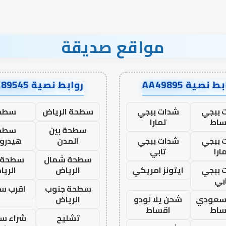
مواقع صديقة
ط نصية AA49895
روابط نصية AA89545
 ببجي
شدات ببجي
سطحة الرياض
سطح
ساط
تمارا
سطحة بين
سطح
 ببجي
شدات ببجي
المدن
هيدرو
ارا
تابي
سطحة شمال
سطحة 
 ببجي
ايتونز امريكي
الرياض
الري
بي
سطحة جنوب
اقرب س
 سعودي
شحن يلا لودو
الرياض
ساط
اقساط
تشليح
شراء سي