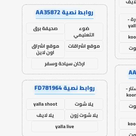
لايف
روابط نصية AA35872
ة -
yal
ضوء
صحيفة برق
التعليمي
koo
موقع اشراقات
موقع اشراق
وت
اون لاين
اركان سياحة وسفر
روابط نصية FD781964
ار -
koor
يلا شوت
yalla shoot
وت
يلا شوت زون
يلا لايف
koo
yalla live
وت