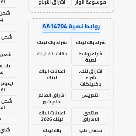
اق
موسوعة انوار
اشراق الأرباح
شحن 
بب
روابط نصية AA14704
شحن يل
شراء باك لينك
شراء باك لينك
شراء روابط
باقات باك لينك
شعبية
نصية
بلاي
اشراق لنك،
اعلانات الباك
ست
شراء
لينك
ايتونز
باكلينكات
اق
التدريس
اشراق العالم
شحن يل
عالم كبير
اق
منتدى
اعلانات الباك
ح
الاشراق
لينك 2026
شاي 
مدسن طب
باك لينك