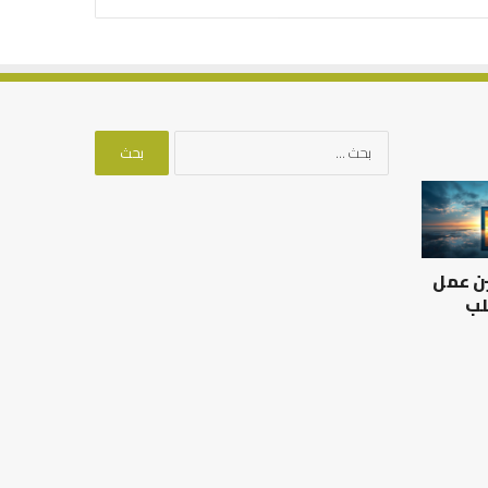
البحث
عن:
العلاقة
من
العلمية
أدبيات
بين
تحمل
الإمام
المسؤلية
ين عمل
مالك
–
والليث
إسلام
لب
بن
أون
العلاقة العلمية بين الإمام
سعد:
لاين
مالك والليث بن سعد: نموذج
من أدبيات تحمل المس
نموذج
في أدب الخلاف
إسلام أون لاين
في
أدب
الخلاف