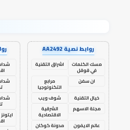
روابط نصية AA2492
رواب
مسك الكلمات
اشراق التقنية
شدات
في قوقل
اق
ان سفن
مرابع
شدات
التكنولوجيا
تم
خيال التقنية
شوف ويب
شدات
تا
مجلة الاسهم
الشرقية
الاقتصادية
ايتونز
اق
عالم الايفون
مدونة كوكان