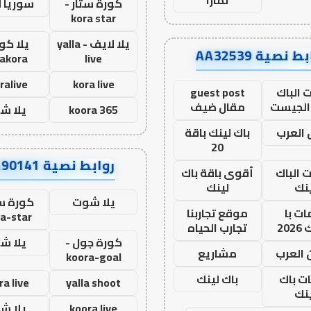
كورة ستار -
سوريا 
kora star
يلا لايف - yalla
يلا كور
ط نصية AA32539
lakora
live
ralive
kora live
 الباك
guest post
الجيست
مقال ضيف
koora 365
يلا ش
العرب
باك لينك باقة
20
روابط نصية AA90141
ت الباك
أقوى باقة باك
نك
لينك
يلا شوت
كورة ست
ت با
موقع تجاربنا
a-star
20
تجارب الحياه
كورة جول -
يلا ش
 العرب
مشاريع
koora-goal
ات باك
باك لينك
ra live
yalla shoot
نك
koora live
يلا ش