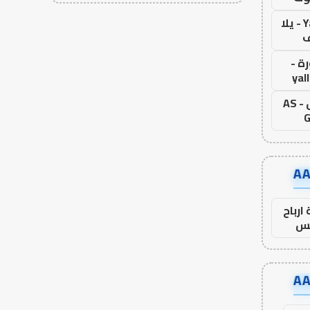
Yalla Live - يلا
ف
ة -
yal
اس جول - AS
G
ارباح
س