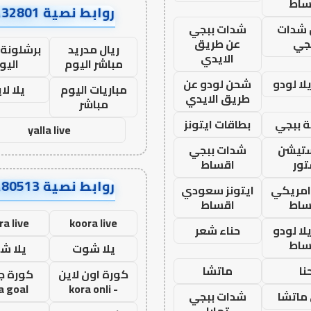
ساط
روابط نصية AA32801
شدات
شدات ببجي
جي
عن طريق
ريال مدريد
برشلونة 
الايدي
مباشر اليوم
اليو
ا لودو
شحن لودو عن
مباريات اليوم
يلا لا
طريق الايدي
مباشر
 ببجي
بطاقات ايتونز
yalla live
ستيشن
شدات ببجي
ور
اقساط
روابط نصية AA80513
 امريكي
ايتونز سعودي
ساط
اقساط
ra live
koora live
ا لودو
حناء شعر
ساط
يلا شوت
يلا ش
نا
ماتشا
كورة اون لاين
كورة ج
a goal
- kora onli
ماتشا
شدات ببجي
تمارا