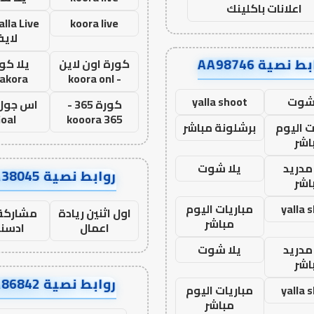
اعلانات باكلينك
koora live
لاي
ط نصية AA98746
كورة اون لاين
يلا كور
lakora
- koora onl
 شوت
yalla shoot
كورة 365 -
oal
kooora 365
ت اليوم
برشلونة مباشر
اشر
مدريد
يلا شوت
روابط نصية AA38045
اشر
yalla 
مباريات اليوم
اول اثنين ريادة
مشاركة 
مباشر
اعمال
ادسن
مدريد
يلا شوت
اشر
روابط نصية AA86842
yalla 
مباريات اليوم
مباشر