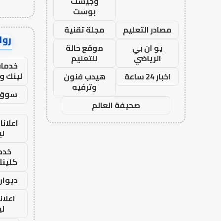
وجيست
بوست
مصادر التعليم
مجلة تقنية
رواب
يو ان بي
موقع حالة
الرياضي
للتعليم
خدمات
لينك و
اخبار 24 ساعة
هيدب فنون
وترفيه
سوق 
صحيفة العالم
اعلانا
لي
خدما
كلينك 26
ديوان
اعلان
لي