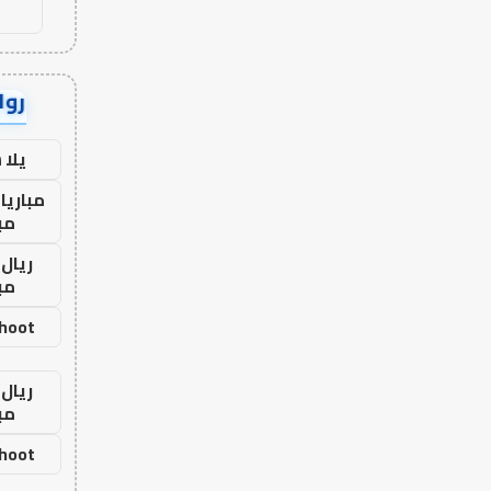
رواب
يلا
مباريا
مب
ريال 
مب
shoot
ريال 
مب
shoot