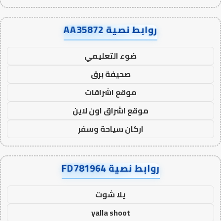
روابط نصية AA35872
ضوء التعليمي
صحيفة برق
موقع اشراقات
موقع اشراق اون لاين
اركان سياحة وسفر
روابط نصية FD781964
يلا شوت
yalla shoot