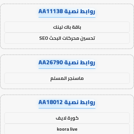
روابط نصية AA11138
باقة باك لينك
تحسين محركات البحث SEO
روابط نصية AA26790
ماسنجر المسلم
روابط نصية AA18012
كورة لايف
koora live