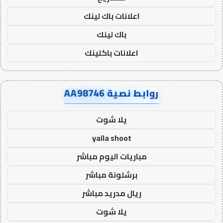
اعلانات باك لينك
باك لينك
اعلانات باكلينك
روابط نصية AA98746
يلا شوت
yalla shoot
مباريات اليوم مباشر
برشلونة مباشر
ريال مدريد مباشر
يلا شوت