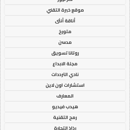
موقع خبرة التقني
أناقة أنثى
متورخ
مدسن
روتانا تسويق
مجلة الابداع
نادي الترددات
استشارات اون لاين
المعارف
هيدب فيديو
رمح التقنية
رذاذ التجارة