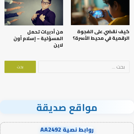
كيف نقضي على الفجوة
من أدبيات تحمل
الرقمية في محيط الأسرة؟
المسؤلية – إسلام أون
لاين
البحث
عن:
مواقع صديقة
روابط نصية AA2492