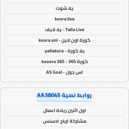
يلا شوت
koora live
Yalla Live - يلا لايف
كورة اون لاين - koora onl
يلا كورة - yallakora
كورة 365 - kooora 365
اس جول - AS Goal
روابط نصية AA38045
اول اثنين ريادة اعمال
مشاركة ارباح ادسنس