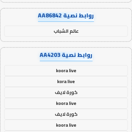
روابط نصية AA86842
عالم الشباب
روابط نصية AA4203
koora live
kora live
كورة لايف
koora live
كورة لايف
koora live