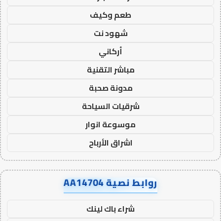
طعم وكيف
شهود نت
أركاني
مباشر التقنية
مدونة صحبة
شرقيات السياحة
موسوعة انوار
اشراق الأرباح
روابط نصية AA14704
شراء باك لينك