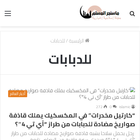
بحث
الق
عن
الرئيسية
/
للدبابات
للدبابات
أخبار العالم
272
0
islamic
“كارتيل مخدرات” في المكسكيك يملك قاذفة
صواريخ مضادة للدبابات من طراز “آي تي 4″؟
رجل يحمل سلاحا يشبه قاذفة صواريخ مضادة للدبابات من طراز
“آي تي 4 AT4″ ويرتدي سترة واقية من الرصاص تابعة…