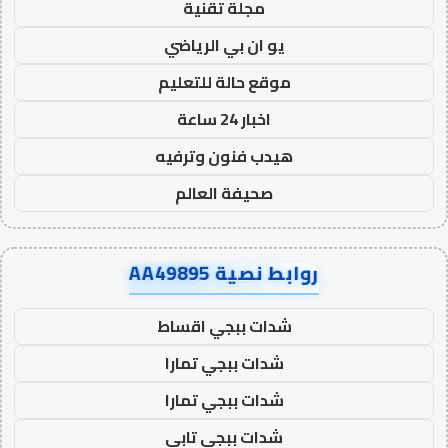
مجلة تقنية
يو ان بي الرياضي
موقع حالة للتعليم
اخبار 24 ساعة
هيدب فنون وترفيه
صحيفة العالم
روابط نصية AA49895
شدات ببجي اقساط
شدات ببجي تمارا
شدات ببجي تمارا
شدات ببجي تابي