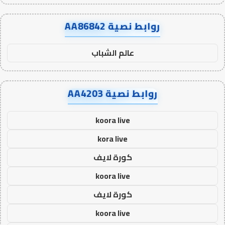
روابط نصية AA86842
عالم الشباب
روابط نصية AA4203
koora live
kora live
كورة لايف
koora live
كورة لايف
koora live