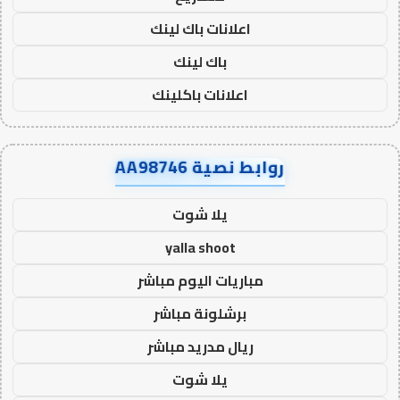
اعلانات باك لينك
باك لينك
اعلانات باكلينك
روابط نصية AA98746
يلا شوت
yalla shoot
مباريات اليوم مباشر
برشلونة مباشر
ريال مدريد مباشر
يلا شوت