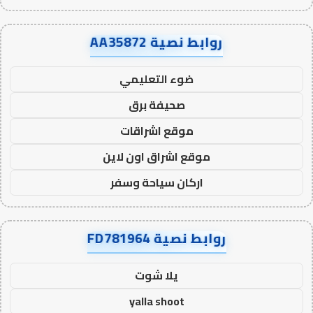
روابط نصية AA35872
ضوء التعليمي
صحيفة برق
موقع اشراقات
موقع اشراق اون لاين
اركان سياحة وسفر
روابط نصية FD781964
يلا شوت
yalla shoot