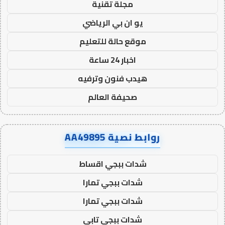
مجلة تقنية
يو ان بي الرياضي
موقع حالة للتعليم
اخبار 24 ساعة
هيدب فنون وترفيه
صحيفة العالم
روابط نصية AA49895
شدات ببجي اقساط
شدات ببجي تمارا
شدات ببجي تمارا
شدات ببجي تابي