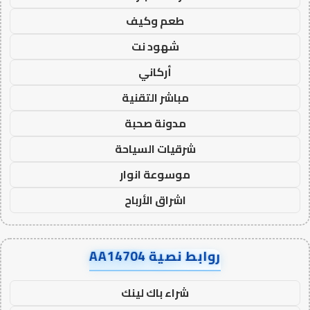
طعم وكيف
شهود نت
أركاني
مباشر التقنية
مدونة صحبة
شرقيات السياحة
موسوعة انوار
اشراق الأرباح
روابط نصية AA14704
شراء باك لينك