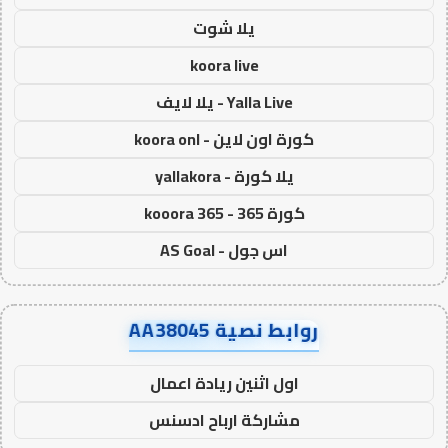
يلا شوت
koora live
Yalla Live - يلا لايف
كورة اون لاين - koora onl
يلا كورة - yallakora
كورة 365 - kooora 365
اس جول - AS Goal
روابط نصية AA38045
اول اثنين ريادة اعمال
مشاركة ارباح ادسنس