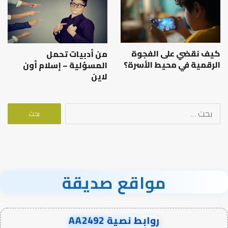
كيف نقضي على الفجوة
من أدبيات تحمل
الرقمية في محيط الأسرة؟
المسؤلية – إسلام أون
لاين
البحث
عن:
مواقع صديقة
روابط نصية AA2492