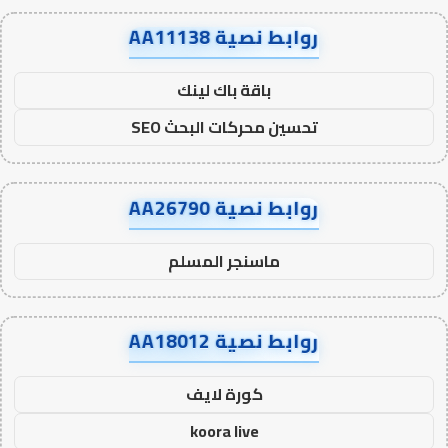
روابط نصية AA11138
باقة باك لينك
تحسين محركات البحث SEO
روابط نصية AA26790
ماسنجر المسلم
روابط نصية AA18012
كورة لايف
koora live