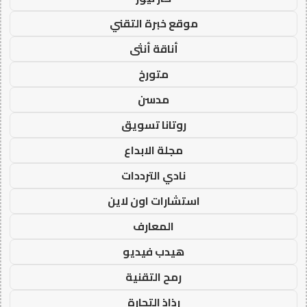
موقع خبرة التقني
أناقة أنثى
متورخ
مدسن
روتانا تسويق
مجلة الابداع
نادي الترددات
استشارات اون لاين
المعارف
هيدب فيديو
رمح التقنية
رذاذ التجارة