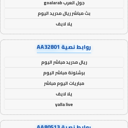
جول العرب goalarab
بث مباشر ريال مدريد اليوم
يلا لايف
روابط نصية AA32801
ريال مدريد مباشر اليوم
برشلونة مباشر اليوم
مباريات اليوم مباشر
يلا لايف
yalla live
روابط نصية AA80513