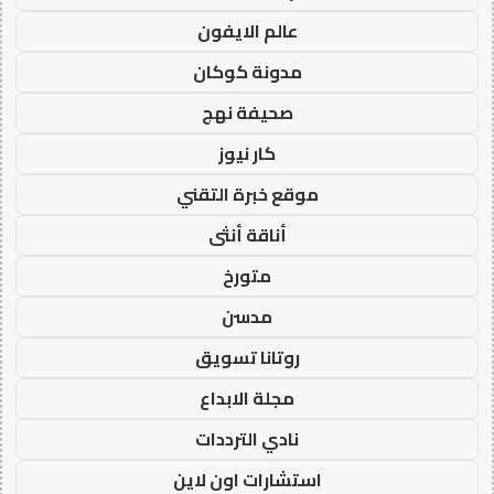
عالم الايفون
مدونة كوكان
صحيفة نهج
كار نيوز
موقع خبرة التقني
أناقة أنثى
متورخ
مدسن
روتانا تسويق
مجلة الابداع
نادي الترددات
استشارات اون لاين