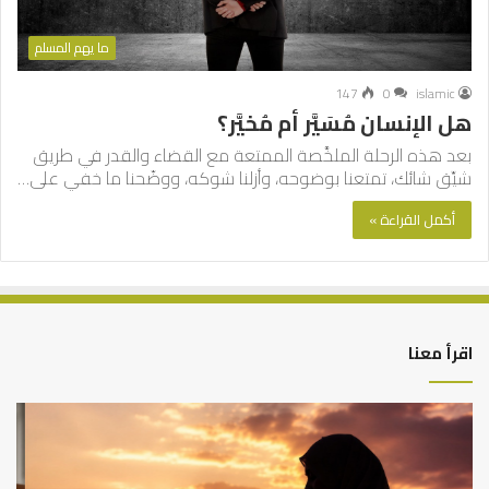
ما يهم المسلم
147
0
islamic
هل الإنسان مُسَيَّر أم مُخيَّر؟
بعد هذه الرحلة الملخَّصة الممتعة مع القضاء والقدر في طريق
شيِّق شائك، تمتعنا بوضوحه، وأزلنا شوكه، ووضّحنا ما خفي على…
أكمل القراءة »
اقرأ معنا
أهم
الع
أسباب
الع
عدم
بين
استجابة
الإ