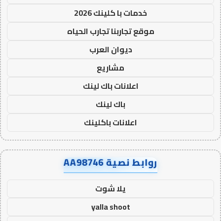
خدمات با كلينك 2026
موقع تجاربنا تجارب الحياه
ديوان العرب
مشاريع
اعلانات باك لينك
باك لينك
اعلانات باكلينك
روابط نصية AA98746
يلا شوت
yalla shoot