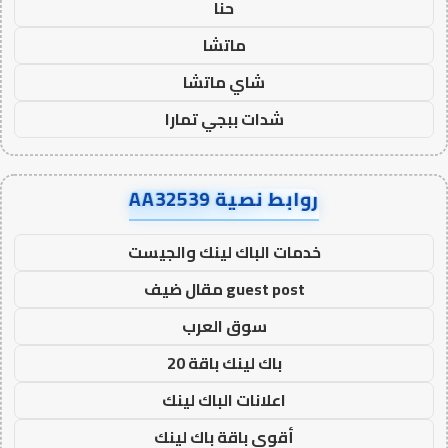
حنا
ماتشا
شاي ماتشا
شدات ببجي تمارا
روابط نصية AA32539
خدمات الباك لينك والجيست
guest post مقال ضيف
سوق العرب
باك لينك باقة 20
اعلانات الباك لينك
أقوى باقة باك لينك