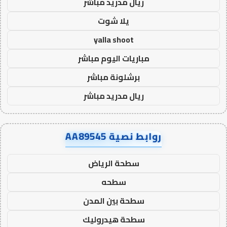
ريال مدريد مباشر
يلا شوت
yalla shoot
مباريات اليوم مباشر
برشلونة مباشر
ريال مدريد مباشر
روابط نصية AA89545
سطحة الرياض
سطحه
سطحة بين المدن
سطحة هيدروليك