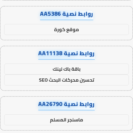
روابط نصية AA5386
موقع كورة
روابط نصية AA11138
باقة باك لينك
تحسين محركات البحث SEO
روابط نصية AA26790
ماسنجر المسلم