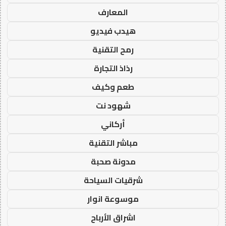
المعارف
هيدب فيديو
رمح التقنية
رذاذ التجارة
طعم وكيف
شهود نت
أركاني
مباشر التقنية
مدونة صحبة
شرقيات السياحة
موسوعة انوار
اشراق الأرباح