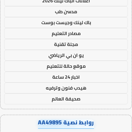
اعلانات الباك لينك 2026
مدسن طب
باك لينك وجيست بوست
مصادر التعليم
مجلة تقنية
يو ان بي الرياضي
موقع حالة للتعليم
اخبار 24 ساعة
هيدب فنون وترفيه
صحيفة العالم
روابط نصية AA49895