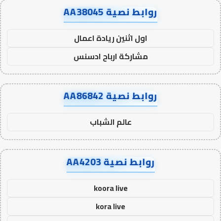
روابط نصية AA38045
اول اثنين ريادة اعمال
مشاركة ارباح ادسنس
روابط نصية AA86842
عالم الشباب
روابط نصية AA4203
koora live
kora live